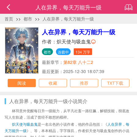
人在异界，每天万能升一级
首页
>>
都市
>>
人在异界，每天万能升一级
人在异界，每天万能升一级
作者：
炽天使与吸血鬼
都市
连载中
134 万字
最新章节：
第82章 八十二2
最后更新：2025-12-30 18:07:39
阅读
收藏
推荐
TXT下载
人在异界，每天万能升一级小说简介
林羽意外觉醒每日升一级能力，从平凡社畜一路狂飙，解锁技能，彻底改
写人生轨迹，活成了曾经不敢想的模样。
炽天使与吸血鬼
是一名出色的小说作者，他的作品包括：《
人在异界，每
天万能升一级
》、等，本本精品，字字珠玑，作者炽天使与吸血鬼创作的小说
情节跌宕起伏、扣人心弦，情节与文笔俱佳。