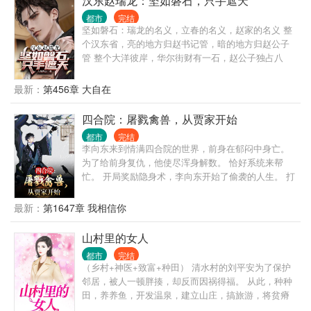
汉东赵瑞龙：坚如磐石，只手遮天
都市
完结
坚如磐石：瑞龙的名义，立春的名义，赵家的名义 整
个汉东省，亮的地方归赵书记管，暗的地方归赵公子
管 整个大洋彼岸，华尔街财有一石，赵公子独占八
斗，巴菲特一斗，天下人共分一斗 无论何时何地，无
论谁在管，赵公子在的地方，都统一归赵公子管 年轻
最新：
第456章 大自在
气盛刘华强，疯癫狂傲苗青山，无法无天谢文东，胜
天半子祁同伟，逆天改命黎志田，绿藤大佬高明远，
四合院：屠戮禽兽，从贾家开始
全村带富林耀东，横扫港城张世豪… 黎志田：钱外有
都市
完结
钱，官上还有官，赵公子便是我最后的底牌 郑刚：赵
李向东来到情满四合院的世界，前身在郁闷中身亡。
公子是大船我是小船。哦不对，在赵家人面前，我什
为了给前身复仇，他使尽浑身解数。 恰好系统来帮
么都不是 林耀东：带塔寨的年轻人在南亚开厂淘金，
忙。 开局奖励隐身术，李向东开始了偷袭的人生。 打
风险低利润高，为赵家打工未来有盼头 陆秉坤：赵公
开功德簿，凡是有罪恶的都逃不过他的手掌。 举报贾
子提携我成了军工厂的经理，今后不用在缅北带着阿
东旭搞破鞋，暗中踢碎许大茂宝贝。 乘着秦淮茹心乱
最新：
第1647章 我相信你
才累死累活了 侯亮平：亚洲地下组织部部长，这个赵
如麻的时候乘虚而入。 乘着娄晓娥青春貌美的时候成
瑞龙不好对付啊 钟小艾：手握科技命脉~富可敌国，
双入对。 在全院大会哭诉易中海的区别对待，搞掉易
山村里的女人
已经是上面的手套，只可与其合作，不能让其成为阶
中海的一大爷职位。 给娄半城提供破局之策，和娄晓
下囚！ 祁同伟：感谢赵公子让我与高小琴白头到老 沙
都市
完结
娥定一世之约。 他在这个淳朴的年代过着不淳朴的日
瑞金：被赵瑞龙抓了小辫子，掀桌便是两败俱伤 高育
（乡村+神医+致富+种田） 清水村的刘平安为了保护
子。 搞掉四合院的不稳定因素，自己享受美好生活。
良：被赵瑞龙拿捏，不算窝囊 李达康：虎父无犬子，
邻居，被人一顿胖揍，却反而因祸得福。 从此，种种
瑞龙不简单 赵啸声：昌武市赵家，惹不起汉东省赵家
田，养养鱼，开发温泉，建立山庄，搞旅游，将贫瘠
高明远：我想谈生意，赵公子偏要跟我谈生死 赵德
的清水村发展的蒸蒸日上。 打那以后，刘平安过上了