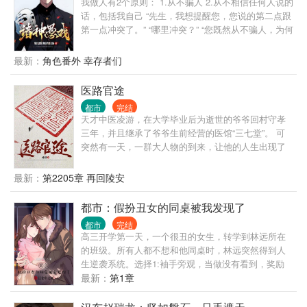
我做人有2个原则： 1.从不骗人 2.从不相信任何人说的
话，包括我自己 “先生，我想提醒您，您说的第二点跟
第一点冲突了。” “哪里冲突？” “您既然从不骗人，为何
不相信自己说的话呢？” “哦，抱歉，忘了说，我没把
自己当人。” “？” ... 自我介绍一下，我叫程实，从不骗
最新：
角色番外 幸存者们
人的程实。 什么，你没听说过我？ 没关系，你只是还
没被我骗过。 很快，你就会记得了。 ... 书名，其他均
医路官途
为推广。 无系统，不无敌，非爽文，介意慎入 ...
都市
完结
天才中医凌游，在大学毕业后为逝世的爷爷回村守孝
三年，并且继承了爷爷生前经营的医馆“三七堂”。 可
突然有一天，一群大人物的到来，让他的人生出现了
转折，本想一生行医的他，在经历了一些现实的打击
之后，他明白了下医医人，上医医国的道理，为了救
最新：
第2205章 再回陵安
治更多的人，从而毅然决然的走向了官场，游走在
政、军、商等各种圈子。 从赤脚郎中，到执政一方，
都市：假扮丑女的同桌被我发现了
从懵懂青涩，到老成练达，看凌游如何达成他心中“安
都市
完结
得广厦千万间，大庇天下寒士俱欢颜的崇高理想”。
高三开学第一天，一个很丑的女生，转学到林远所在
注：本文只是小说，文中提到的药方偏方以及医疗手
的班级。所有人都不想和他同桌时，林远突然得到人
法不可尝试。
生逆袭系统。选择1:袖手旁观，当做没有看到，奖励
100000元。选择2：主动提出希望和顾怜音同桌，并成
最新：
第1章
功与她同桌，奖励过目不忘技能。林远毫不犹豫选
择...