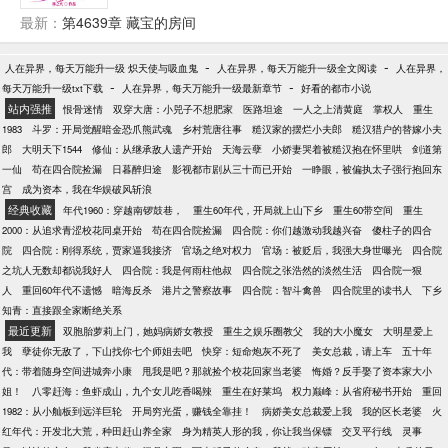
汉：是谁不声不响偷了我别墅里的2亿现金
惬意的乡村生活……
最新：
第4639章 藏宝的房间
-
-
人在异界，每天万能升一级 炽天使与吸血鬼
人在异界，每天万能升一级全文阅读
人在异界，
-
-
每天万能升一级txt下载
人在异界，每天万能升一级最新章节
好看的都市小说
站内强推
恨骨迷情
双穿大唐：小兕子不想肥家
医路坦途
一人之上清黄庭
掌权人
重生
1983
斗罗：开局觉醒暗金恐爪熊武魂
乡村荒唐往事
糙汉家的摆烂小夫郎
糙汉猎户的替嫁小夫
郎
大明天下1544
修仙：从继承敌人遗产开始
天海云孽
小娇妻哭着被糙汉抱在怀里哄
剑道第
一仙
苟在四合院捡漏
日暮醉归途
影视都市剧从三十而已开始
一睁眼，被偏执太子强行抱回东
宫
成为资本，我在华娱破风斩浪
经典收藏
年代1960：穿越南锣鼓巷，
重生60年代，开局就上山下乡
重生60带空间
重生
2000：从追求青涩校花同桌开始
苟在四合院捡漏
四合院：你们越激动我越兴奋
傻柱子的四合
院
四合院：刚得系统，贾家逼我接济
官场之绝对权力
官场：被贬后，我强大身世曝光
四合院
之坑人无数却都说我好人
四合院：我是何雨柱他叔
四合院之张浩然的淡然生活
四合院一狠
人
重回60年代不遗憾
暗海反杀
港片之警察故事
四合院：智斗禽兽
四合院里的读书人
下乡
知青：直接跟全家断绝关系
最近更新
双胞胎萝莉上门，她妈病娇女教授
重生之娱乐圈教父
我的大小魔女
大明星爱上
我
孽徒你无敌了，下山找你七个师姐去吧
快穿：短命炮灰不死了
美女总裁，请上车
五十年
代：带着随身空间进城奔小康
甩我是吧？那就捡个校花回家当老婆
悔婚？反手娶了资本家大小
姐！
八零赶海：鱼虾成山，九个女儿吃香喝辣
重生在好莱坞
权力巅峰：从省府秘书开始
重回
1982：从小舢板到远洋巨轮
开局穷光蛋，赚钱全靠挂！
病娇美女总裁爱上我
我的区长老婆
火
红年代：开发北大荒，种田赶山养全家
身为精英人形的我，你让我当保镖
交叉平行线
灵事