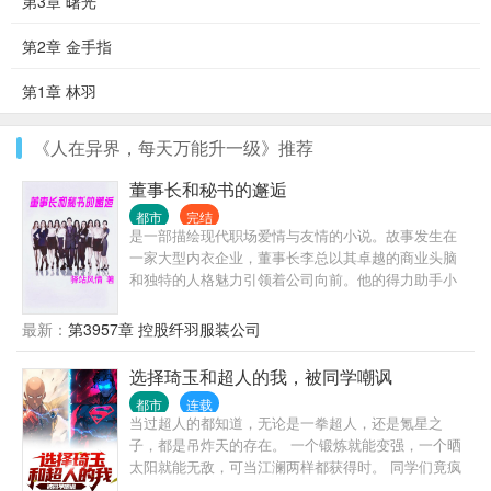
第3章 曙光
第2章 金手指
第1章 林羽
《人在异界，每天万能升一级》推荐
董事长和秘书的邂逅
都市
完结
是一部描绘现代职场爱情与友情的小说。故事发生在
一家大型内衣企业，董事长李总以其卓越的商业头脑
和独特的人格魅力引领着公司向前。他的得力助手小
丽，一位聪明能干的秘书，不仅处理着公司繁杂的事
务，还默默地支持着李总的工作。 在公司的模特团队
最新：
第3957章 控股纤羽服装公司
中，小红、小橙、小黄、小绿、小青，小紫和小兰和
后来加公司的小丹，小菊，小月共十位模特以其鲜明
选择琦玉和超人的我，被同学嘲讽
的个性和出色的专业技能吸引了众人的目光。他们不
都市
连载
仅在T台上展示着时尚的风采，最后还进入公司高层做
当过超人的都知道，无论是一拳超人，还是氪星之
领导，也在日常生活中成为了李总和小丽的朋友，为
子，都是吊炸天的存在。 一个锻炼就能变强，一个晒
他们的生活增添了许多色彩。 一场突如其来的商业危
太阳就能无敌，可当江澜两样都获得时。 同学们竟疯
机考验着李总和小丽的智慧和团结，而模特团队也面
狂嘲讽他是废物。 只因这个世界在觉醒时，需要喊出