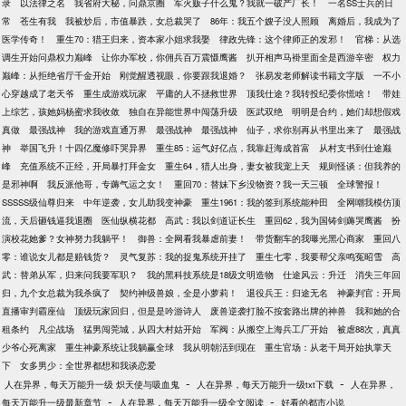
录
以法律之名
我省府大秘，问鼎京圈
军火贩子什么鬼？我就一破产厂长！
一名SS士兵的日
常
苍生有我
我被炒后，市值暴跌，女总裁哭了
86年：我五个嫂子没人照顾
离婚后，我成为了
医学传奇！
重生70：猎王归来，资本家小姐求我娶
律政先锋：这个律师正的发邪！
官梯：从选
调生开始问鼎权力巅峰
让你办军校，你佣兵百万震慑鹰酱
扒开相声马褂里面全是西游辛密
权力
巅峰：从拒绝省厅千金开始
刚觉醒透视眼，你要跟我退婚？
张易发老师解读书籍文字版
一不小
心穿越成了老天爷
重生成游戏玩家
平庸的人不拯救世界
顶我仕途？我转投纪委你慌啥！
带娃
上综艺，孩她妈杨蜜求我收敛
独自在异能世界中闯荡升级
医武双绝
明明是合约，她们却想假戏
真做
最强战神
我的游戏直通万界
最强战神
最强战神
仙子，求你别再从书里出来了
最强战
神
举国飞升！十四亿魔修吓哭异界
重生85：运气好亿点，我靠赶海成首富
从村支书到仕途巅
峰
充值系统不正经，开局暴打拜金女
重生64，猎人出身，妻女被我宠上天
规则怪谈：但我养的
是邪神啊
我反派他哥，专薅气运之女！
重回70：替妹下乡没物资？我一天三顿
全球警报！
SSSSS级仙尊归来
中年逆袭，女儿助我变神豪
重生1961：我的签到系统能种田
全网嘲我模仿顶
流，天后砸钱逼我退圈
医仙纵横花都
高武：我以剑道证长生
重回62，我为国铸剑薅哭鹰酱
扮
演校花她爹？女神努力我躺平！
御兽：全网看我暴虐前妻！
带货翻车的我曝光黑心商家
重回八
零：谁说女儿都是赔钱货？
灵气复苏：我的捉鬼系统开挂了
重生七零，我要帮父亲鸣冤昭雪
高
武：替弟从军，归来问我要军职？
我的黑科技系统是18级文明造物
仕途风云：升迁
消失三年回
归，九个女总裁为我杀疯了
契约神级兽娘，全是小萝莉！
退役兵王：归途无名
神豪判官：开局
直播审判霸座仙
顶级玩家回归，但是是吟游诗人
废兽逆袭打脸不按套路出牌的神兽
我和她的合
租条约
凡尘战场
猛男闯莞城，从四大村姑开始
军阀：从搬空上海兵工厂开始
被虐88次，真真
少爷心死离家
重生神豪系统让我躺赢全球
我从明朝活到现在
重生官场：从老干局开始执掌天
下
女多男少：全世界都想和我谈恋爱
-
-
人在异界，每天万能升一级 炽天使与吸血鬼
人在异界，每天万能升一级txt下载
人在异界，
-
-
每天万能升一级最新章节
人在异界，每天万能升一级全文阅读
好看的都市小说