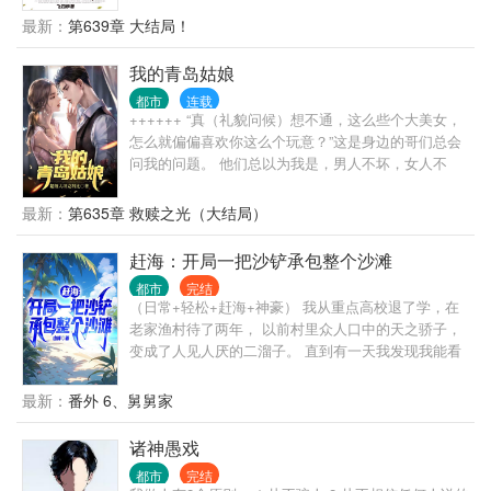
临着自己的挑战。在这一系列事件中，每个人都展现
英雄的名字。 他们竟然把琦玉老师称为身穿黄色战衣
最新：
第639章 大结局！
出了不为人知的一面，友情和爱情在色彩交织中悄然
的秃子，更是称呼超人为内裤外穿的暴露狂。 导致觉
绽放。最终，小丽秘书当上公司总经理，通过共同的
醒时，只能获得他们千万分之一的力量。 穿越而来的
我的青岛姑娘
努力和理解，他们克服了困难，不仅保住了公司，也
江澜，惊讶的发现，琦玉的天赋、超人的天赋竟然被
收获了真挚的情感。 这部小说以生动的笔触描绘了现
都市
连载
划为D级！ 在觉醒仪式上，江澜因为是穿越而来，竟
代职场的复杂人际关系，展现了人们在追求梦想和实
++++++ “真（礼貌问候）想不通，这么些个大美女，
然可以选择两个天赋。 他毫不犹豫的选择了觉醒琦玉
现自我价值过程中的坚持与成长。
怎么就偏偏喜欢你这么个玩意？”这是身边的哥们总会
天赋和超人天赋，顿时招来无数人的嘲讽。 “哈哈，这
问我的问题。 他们总以为我是，男人不坏，女人不
个弱智，居然选择D级天赋。” “我变秃也变强了，只能
爱，可我真不是坏男人！ 其实原因很简单，我们眼中
让他变成一个秃头废物！” 面对嘲笑，江澜只是默默的
的女人不一样： 他们看到的：娱乐圈颜值天花板的当
最新：
第635章 救赎之光（大结局）
坚持锻炼、晒太阳。 几年后，面对入侵的神级凶兽，
红女明星，我看到：厌倦娱乐圈等一个人未果的女明
全国上下一片绝望，人类的末日来临了吗？ 江澜披上
星。 他们看到的：放飞自我的已婚前电视台女主持，
赶海：开局一把沙铲承包整个沙滩
黄色战衣，一拳将其轰成渣滓。 所有人都沉默了，
我看到的：一个被丈夫当成筹码需要陪伴和关心的知
这，这不对吧...... 而无敌才刚刚开始！
都市
完结
心姐姐。 他们看到的：开房车陪我走过两百多个城市
（日常+轻松+赶海+神豪） 我从重点高校退了学，在
的初恋，我看到的：我爱过也恨过最后却成了我一
老家渔村待了两年， 以前村里众人口中的天之骄子，
生……
变成了人见人厌的二溜子。 直到有一天我发现我能看
到自己的运气值，而且还能从一个虚拟的屏幕中兑换
赶海工具。 从此，我的人生就像开了挂。 一把沙铲，
最新：
番外 6、舅舅家
轻松日入数千； 一把铁锹，我居然挖到了一桶的黄油
蟹； 一支鱼竿在手，我感觉我承包了大海，属于自己
诸神愚戏
的大海，大黄花、大红斑… 简介无力，请看正文。
都市
完结