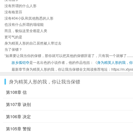
没有所谓的什么人形
没有格里芬
没有404小队和其他熟悉的人形
也没有什么所谓的塌缩能
而且，貌似这里全都是人类
更可气的是
身为精英人形的自己居然被人带过去
当了保镖？
“如果要让我当你的保镖，那你就可以把其他的保镖辞退了，只有我一个就够了.............
故乡孤铠夺
是一名出色的小说作者，他的作品包括：《
身为精英人形的我，你
最新章节身为精英人形的我，你让我当保镖全文阅读推荐地址：https://m.xtyxsw.org/
身为精英人形的我，你让我当保镖
第108章 信
第107章 诀别
第106章 决定
第105章 警报