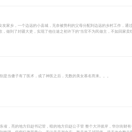
女友家乡，一个边远的小县城，无奈被势利的父母分配到边远的乡村工作，通
歌，做到了封疆大吏，实现了他仕途之初许下的“当官不为民做主，不如回家卖红
特别是当傻子有了医术，成了神医之后，无数的美女慕名而来。。。
汉东省，亮的地方归赵书记管，暗的地方归赵公子管 整个大洋彼岸，华尔街财有
盛刘华强，疯癫狂傲苗青山，无法无天谢文东，胜天半子祁同伟，逆天改命黎志