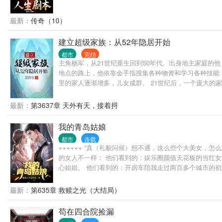
最新：
传奇（10）
建立超级家族：从52年隐居开始
都市
完结
主角杨军，从21世纪重生回到50年代。出身地主家庭的
地点的路上，他依靠金手指搜集各种物资和学习各种技能
里的家人逐渐增多，儿女成群。 21世纪后，一个庞大的
朋友请绕行。谢谢。
最新：
第3637章 天外有天，接着捋
我的青岛姑娘
都市
连载
++++++ “真（礼貌问候）想不通，这么些个大美女
的女人不一样： 他们看到的：娱乐圈颜值天花板的当红
心姐姐。 他们看到的：开房车陪我走过两百多个城市的
最新：
第635章 救赎之光（大结局）
苟在四合院捡漏