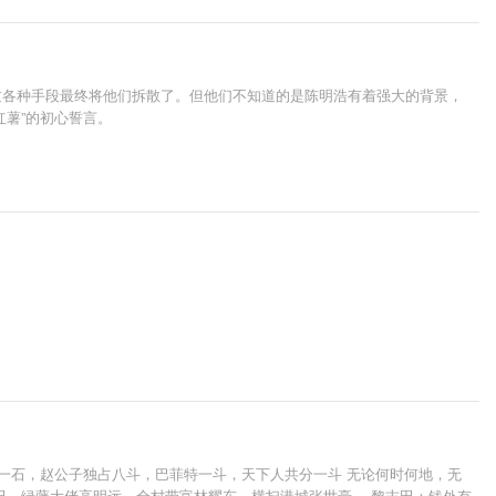
过各种手段最终将他们拆散了。但他们不知道的是陈明浩有着强大的背景，
薯”的初心誓言。
一石，赵公子独占八斗，巴菲特一斗，天下人共分一斗 无论何时何地，无
田，绿藤大佬高明远，全村带富林耀东，横扫港城张世豪… 黎志田：钱外有