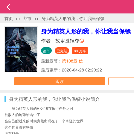
首页
>>
都市
>>
身为精英人形的我，你让我当保镖
身为精英人形的我，你让我当保镖
作者：
故乡孤铠夺
都市
已完结
83 万字
最新章节：
第108章 信
最后更新：2026-04-28 02:29:22
阅读
身为精英人形的我，你让我当保镖小说简介
身为精英人形的HK416在执行任务之时
被敌人的炮弹给击中了
当自己醒过来的时候竟然出现在了一个奇怪的世界
这个世界没有铁血
没有战争