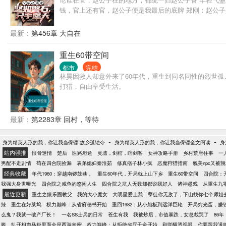
钱，官上还有官，赵公子便是我最后的底牌 郑刚：赵公
公子提携我成了军工厂的经理，今后不用在缅北带着阿才
阶下囚！ 祁同伟：感谢赵公子让我与高小琴白头到老 沙
最新：
第456章 大自在
赵家 高明远：我想谈生意，赵公子偏要跟我谈生死 赵德
重生60带空间
都市
完结
林昊因救人却意外来了60年代，重生到同名同性的烈世
打猎，自由享受生活。
最新：
第2283章 回村，等待
-
-
身为精英人形的我，你让我当保镖 故乡孤铠夺
身为精英人形的我，你让我当保镖全文阅读
身
站内强推
恨骨迷情
楚后
医路坦途
灵墟，剑棺，瞎剑客
女神攻略手册
乡村荒唐往事
一
男配不走剧情
苟在四合院捡漏
表弟媳妇秦淮茹
修真痞子林小疯
恶魔狩猎指南
貌美npc又被
经典收藏
年代1960：穿越南锣鼓巷，
重生60年代，开局就上山下乡
重生60带空间
四合院：
我强大身世曝光
四合院之咸鱼的悠闲人生
四合院之坑人无数却都说我好人
诸神愚戏
从重生九
最近更新
重生之娱乐圈教父
我的大小魔女
大明星爱上我
孽徒你无敌了，下山找你七个师姐
辣
重生在好莱坞
权力巅峰：从省府秘书开始
重回1982：从小舢板到远洋巨轮
开局穷光蛋，赚
么鬼？我就一破产厂长！
一名SS士兵的日常
苍生有我
我被炒后，市值暴跌，女总裁哭了
86
酱
扒开相声马褂里面全是西游辛密
权力巅峰：从拒绝省厅千金开始
刚觉醒透视眼，你要跟我退