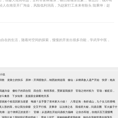
轻人在南亚开厂淘金，风险低利润高，为赵家打工未来有盼头 陆秉坤：赵
手握科技命脉~富可敌国，已经是上面的手套，只可与其合作，不能让其成为
囊 李达康：虎父无犬子，瑞龙不简单 赵啸声：昌武市赵家，惹不起汉东省
由自在的生活，随着对空间的探索，慢慢的开发出很多功能，学武学中医，
小说
得救
龙骑士的快乐
原神：开局喷散兵，纳西妲倒追我
修仙：从继承敌人遗产开始
快穿：炮灰
我越兴奋
傻柱子的四合院
四合院：刚得系统，贾家逼我接济
官场之绝对权力
官场：被贬后，
智斗禽兽
下乡知青：直接跟全家断绝关系
那就捡个校花回家当老婆
悔婚？反手娶了资本家大小姐！
八零赶海：鱼虾成山，九个女儿吃香喝
英人形的我，你让我当保镖
交叉平行线
灵事录
以法律之名
我省府大秘，问鼎京圈
军火贩子什
先锋：这个律师正的发邪！
官梯：从选调生开始问鼎权力巅峰
让你办军校，你佣兵百万震慑鹰
顶我仕途？我转投纪委你慌啥！
带娃上综艺，孩她妈杨蜜求我收敛
独自在异能世界中闯荡升