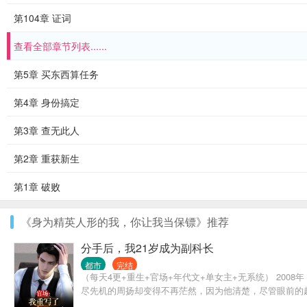
第104章 证词
查看全部章节列表......
第5章 买东西算任务
第4章 身份搞定
第3章 查无此人
第2章 重获新生
第1章 破败
《身为精英人形的我，你让我当保镖》推荐
分手后，我21岁成为副科长
都市
完结
（每天4更+重生+官场+年代文+单女主+无系统） 2
尽先机的周扬却变得不再茫然，因为他清楚，尽管眼前的