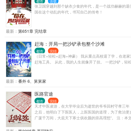
都市
连载
张卫国穿越到那个缺衣少食的年代，是一个战功赫赫的退
国在这个动乱的年代，书写自己的传奇！
最新：
第651章 完结章
赶海：开局一把沙铲承包整个沙滩
都市
完结
（日常+轻松+赶海+神豪） 我从重点高校退了学，在老
赶海工具。 从此，我的人生就像开了挂。 一把沙铲，轻
最新：
番外 6、舅舅家
医路官途
都市
完结
天才中医凌游，在大学毕业后为逝世的爷爷回村守孝三年
之后，他明白了下医医人，上医医国的道理，为了救治更
广厦千万间，大庇天下寒士俱欢颜的崇高理想”。 注：本