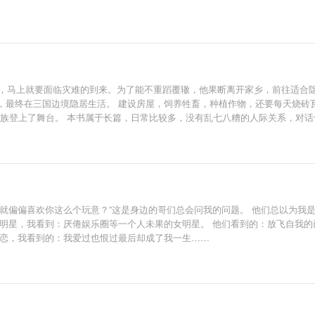
他，马上就要面临灾难的到来。为了能不重蹈覆辙，他果断离开家乡，前往适合
，最终在三国边境隐居生活。 建设房屋，饲养牲畜，种植作物，还要每天烧砖
家族登上了舞台。 本书属于长篇，日常比较多，没有乱七八糟的人际关系，对
，怎么就偏偏喜欢你这么个玩意？”这是身边的哥们总会问我的问题。 他们总以为
女明星，我看到：厌倦娱乐圈等一个人未果的女明星。 他们看到的：放飞自我
初恋，我看到的：我爱过也恨过最后却成了我一生……