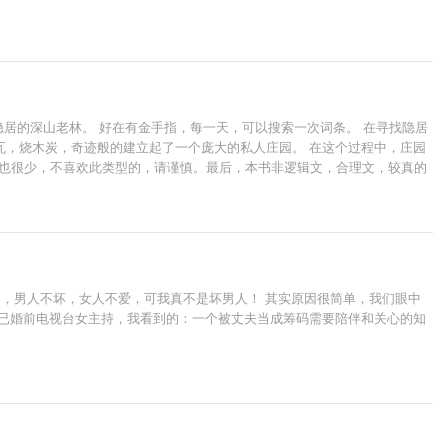
隐居的深山老林。 好在有金手指，每一天，可以搜索一次词条。 在寻找隐居
瓦，烧木炭，奇迹般的建立起了一个庞大的私人庄园。 在这个过程中，庄园
话也很少，不喜欢此类型的，请谨慎。最后，本书非逻辑文，合理文，较真的
我是，男人不坏，女人不爱，可我真不是坏男人！ 其实原因很简单，我们眼中
的已婚前电视台女主持，我看到的：一个被丈夫当成筹码需要陪伴和关心的知