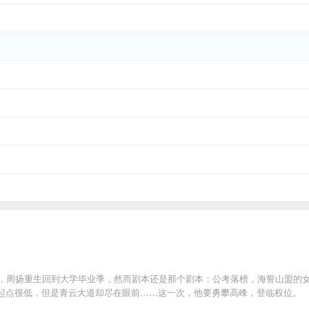
008年，周扬重生回到大学毕业季，然而剧本还是那个剧本：公考落榜，海誓山盟
起点很低，但是青云大道却尽在眼前……这一次，他要勇攀高峰，登临权位。