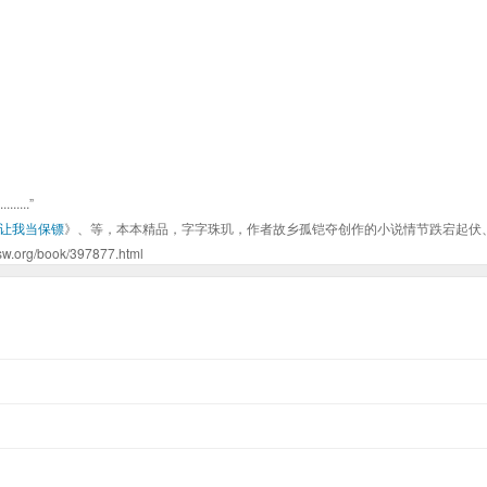
...”
让我当保镖
》、等，本本精品，字字珠玑，作者故乡孤铠夺创作的小说情节跌宕起伏
book/397877.html