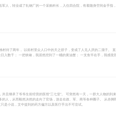
伍军人，转业成了轧钢厂的一个采购科长，入住四合院，有着随身空间金手指，
家渔村待了两年， 以前村里众人口中的天之骄子，变成了人见人厌的二溜子。
松日入数千； 一把铁锹，我居然挖到了一桶的黄油蟹； 一支鱼竿在手，我感觉
，并且继承了爷爷生前经营的医馆“三七堂”。 可突然有一天，一群大人物的到
多的人，从而毅然决然的走向了官场，游走在政、军、商等各种圈子。 从赤脚
文只是小说，文中提到的药方偏方以及医疗手法不可尝试。