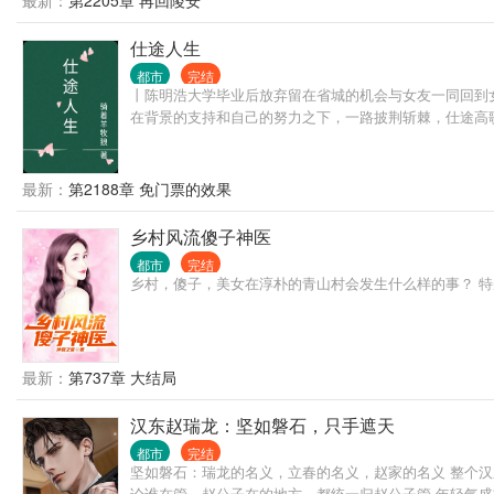
最新：
第2205章 再回陵安
仕途人生
都市
完结
丨陈明浩大学毕业后放弃留在省城的机会与女友一同回到
在背景的支持和自己的努力之下，一路披荆斩棘，仕途高
最新：
第2188章 免门票的效果
乡村风流傻子神医
都市
完结
乡村，傻子，美女在淳朴的青山村会发生什么样的事？ 
最新：
第737章 大结局
汉东赵瑞龙：坚如磐石，只手遮天
都市
完结
坚如磐石：瑞龙的名义，立春的名义，赵家的名义 整个
论谁在管，赵公子在的地方，都统一归赵公子管 年轻气