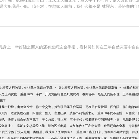
子是大船我是小船。哦不对，在赵家人面前，我什么都不是 林耀东：带塔寨的年
累死累活了 侯亮平：亚洲地下组织部部长，这个赵瑞龙不好对付啊 钟小艾：
瑞金：被赵瑞龙抓了小辫子，掀桌便是两败俱伤 高育良：被赵瑞龙拿捏，不算窝
汉：是谁不声不响偷了我别墅里的2亿现金
孤儿身上，幸好随之而来的还有空间这金手指，看林昊如何在三年自然灾害中自
-
-
为精英人形的我，你让我当保镖txt下载
身为精英人形的我，你让我当保镖最新章节
好看的都市
人之上清黄庭
重生1983
斗罗：开局觉醒暗金恐爪熊武魂
春闺秘事
最是人间留不住，王爷断袖没
觊觎了
开局一把枪，禽兽全发慌
你一个交警，抢刑侦的案子合适吗
苟在四合院捡漏
四合院：你们越激动
零开始：做空美股石油
四合院一狠人
官途狂飙：从秘书到省委书记
重回60年代不遗憾
四合院：
去吧
快穿：短命炮灰不死了
美女总裁，请上车
五十年代：带着随身空间进城奔小康
甩我是吧？
钱全靠挂！
病娇美女总裁爱上我
我的区长老婆
火红年代：开发北大荒，种田赶山养全家
身为精
年：我五个嫂子没人照顾
离婚后，我成为了医学传奇！
重生70：猎王归来，资本家小姐求我娶
律政
婚？
张易发老师解读书籍文字版
一不小心穿越成了老天爷
重生成游戏玩家
平庸的人不拯救世界