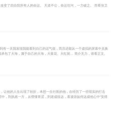
改变了四合院所有人的命运。 天道不公，命运坎坷，一力破之。 而看张卫
 直到有一天我发现我能看到自己的运气值，而且还能从一个虚拟的屏幕中兑换
我承包了大海，属于自己的大海，大黄花、大红斑… 简介无力，请看正文。
来，让他的人生出现了转折，本想一生行医的他，在经历了一些现实的打击
郎中，到执政一方，从懵懂青涩，到老成练达，看凌游如何达成他心中“安得