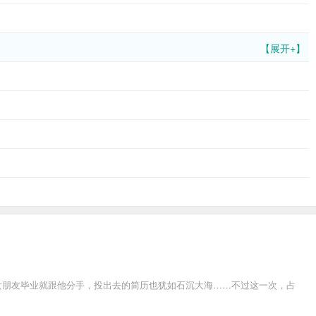
【展开+】
的女朋友毕业就跟他分手，投出去的简历也犹如石沉大海……不过这一次，占