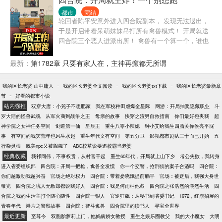
都市
完结
轮回者陈平安意外进入四合院副本， 发现无法退出，
于是开启带着呆萌妹妹吊打所有禽兽模式！ 开局就送
四合院三个恶人进派出所！ 禽兽有一个算一个，谁也
别想跑！
最新：
第1782章 只要有家人在，主神再癫都无所谓
-
-
-
我的区长老婆 山中庸人
我的区长老婆全文阅读
我的区长老婆txt下载
我的区长老婆最新章
-
节
好看的都市小说
站内强推
双穿大唐：小兕子不想肥家
我在军校种田虐爆全星际
网游：开局抽奖隐藏职业
斗
罗大陆的怪兽武魂
从军火商到战争之王
母亲的故事
快穿之渣男自救指南
你们最好包夹我
超
神学院之女神任务空间
剑道第一仙
星辰王
重生八零小辣媳
钟小艾给我生四胎关你侯亮平屁
事
有空间的我灾荒年也风生水起
重生年代文有空间
第五分卫
影视都市剧从三十而已开始
五
行杂灵根
貌美npc又被觊觎了
ABO校草说要追校霸当老婆
经典收藏
我祁同伟，不事权贵，从村官干起
重生60年代，开局就上山下乡
考公失败，我转身
进入省委组织部
四合院：开局一把枪，禽兽全发慌
你一个交警，抢刑侦的案子合适吗
四合院：
你们越激动我越兴奋
官场之绝对权力
四合院：带着娄晓娥提前躺平
官场：被贬后，我强大身世
曝光
四合院之坑人无数却都说我好人
四合院：我是何雨柱他叔
四合院之张浩然的淡然生活
四
合院之我的生活主打个随心随性
四合院一狠人
官途狂飙：从秘书到省委书记
1972，红旗招展的
青春年代
港片之警察故事
四合院：智斗禽兽
四合院里的读书人
寻宝全世界
最近更新
至尊令
双胞胎萝莉上门，她妈病娇女教授
重生之娱乐圈教父
我的大小魔女
大明