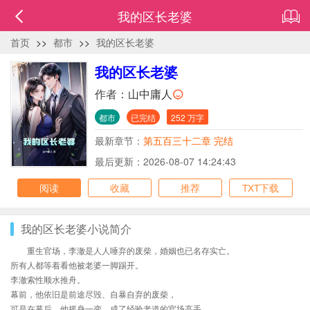
我的区长老婆
首页
>>
都市
>>
我的区长老婆
我的区长老婆
作者：
山中庸人
都市
已完结
252 万字
最新章节：
第五百三十二章 完结
最后更新：2026-08-07 14:24:43
阅读
收藏
推荐
TXT下载
我的区长老婆小说简介
重生官场，李澈是人人唾弃的废柴，婚姻也已名存实亡。
所有人都等着看他被老婆一脚踢开。
李澈索性顺水推舟。
幕前，他依旧是前途尽毁、自暴自弃的废柴，
可是在幕后，他摇身一变，成了经验老道的官场高手，