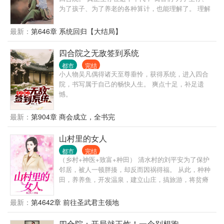
法不可尝试。
为了孩子、为了养老的各种算计，也能理解了。 理解
归理解，惹到自己头上绝对不行！ 从算计阎埠贵获
得“算计”人设，获得“返还”技能开始，每月获得一个技
最新：
第646章 系统回归【大结局】
能。 这是个物资匮乏的时代，还有风暴即将来袭，陈
平安只想和家人平安度日，家庭幸福美满的生活。
四合院之无敌签到系统
都市
完结
小人物吴凡偶得诸天至尊垂怜，获得系统，进入四合
院，书写属于自己的畅快人生。 爽点十足，补足遗
憾。
最新：
第904章 商会成立，全书完
山村里的女人
都市
完结
（乡村+神医+致富+种田） 清水村的刘平安为了保护
邻居，被人一顿胖揍，却反而因祸得福。 从此，种种
田，养养鱼，开发温泉，建立山庄，搞旅游，将贫瘠
的清水村发展的蒸蒸日上。 打那以后，刘平安过上了
惬意的乡村生活……
最新：
第4642章 前往圣武君主领地
四合院：开局就王炸！一个别想跑