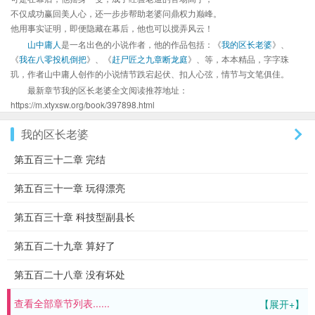
不仅成功赢回美人心，还一步步帮助老婆问鼎权力巅峰。
他用事实证明，即便隐藏在幕后，他也可以搅弄风云！
山中庸人
是一名出色的小说作者，他的作品包括：《
我的区长老婆
》、
《
我在八零投机倒把
》、《
赶尸匠之九章断龙庭
》、等，本本精品，字字珠
玑，作者山中庸人创作的小说情节跌宕起伏、扣人心弦，情节与文笔俱佳。
最新章节我的区长老婆全文阅读推荐地址：
https://m.xtyxsw.org/book/397898.html
我的区长老婆
第五百三十二章 完结
第五百三十一章 玩得漂亮
第五百三十章 科技型副县长
第五百二十九章 算好了
第五百二十八章 没有坏处
查看全部章节列表......
【展开+】