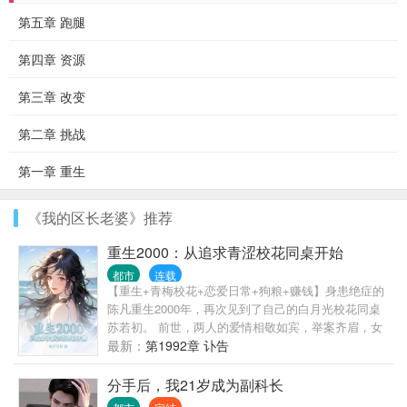
第五章 跑腿
第四章 资源
第三章 改变
第二章 挑战
第一章 重生
《我的区长老婆》推荐
重生2000：从追求青涩校花同桌开始
都市
连载
【重生+青梅校花+恋爱日常+狗粮+赚钱】身患绝症的
陈凡重生2000年，再次见到了自己的白月光校花同桌
苏若初。 前世，两人的爱情相敬如宾，举案齐眉，女
友却因为一场车祸意外身亡。陈凡抱憾终身。 这一
最新：
第1992章 讣告
世，陈凡发誓绝不放手，要创造一个崭新的商业帝
国，给她最完美的爱情跟未来。 “苏若初，这辈子我要
分手后，我21岁成为副科长
牵着你的手，看尽星河灿烂，人间繁华！”