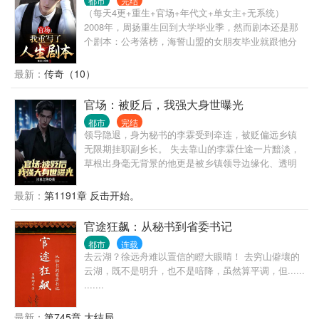
都市
完结
（每天4更+重生+官场+年代文+单女主+无系统）
2008年，周扬重生回到大学毕业季，然而剧本还是那
个剧本：公考落榜，海誓山盟的女朋友毕业就跟他分
手，投出去的简历也犹如石沉大海……不过这一次，
占尽先机的周扬却变得不再茫然，因为他清楚，尽管
最新：
传奇（10）
眼前的起点很低，但是青云大道却尽在眼前……这一
次，他要勇攀高峰，登临权位。
官场：被贬后，我强大身世曝光
都市
完结
领导隐退，身为秘书的李霖受到牵连，被贬偏远乡镇
无限期挂职副乡长。 失去靠山的李霖仕途一片黯淡，
草根出身毫无背景的他更是被乡镇领导边缘化、透明
化，遭受各种打压、排挤。 就在李霖认为人生无望之
时，他的贵人从天而降，自此平步青云，无人能挡。
最新：
第1191章 反击开始。
原来，他最大的靠山，竟然就是他自己！
官途狂飙：从秘书到省委书记
都市
连载
去云湖？徐远舟难以置信的瞪大眼睛！ 去穷山僻壤的
云湖，既不是明升，也不是喑降，虽然算平调，但......
.......
最新：
第745章 大结局