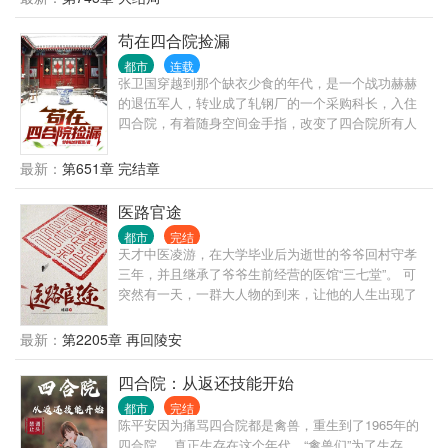
苟在四合院捡漏
都市
连载
张卫国穿越到那个缺衣少食的年代，是一个战功赫赫
的退伍军人，转业成了轧钢厂的一个采购科长，入住
四合院，有着随身空间金手指，改变了四合院所有人
的命运。 天道不公，命运坎坷，一力破之。 而看张卫
国在这个动乱的年代，书写自己的传奇！
最新：
第651章 完结章
医路官途
都市
完结
天才中医凌游，在大学毕业后为逝世的爷爷回村守孝
三年，并且继承了爷爷生前经营的医馆“三七堂”。 可
突然有一天，一群大人物的到来，让他的人生出现了
转折，本想一生行医的他，在经历了一些现实的打击
之后，他明白了下医医人，上医医国的道理，为了救
最新：
第2205章 再回陵安
治更多的人，从而毅然决然的走向了官场，游走在
政、军、商等各种圈子。 从赤脚郎中，到执政一方，
四合院：从返还技能开始
从懵懂青涩，到老成练达，看凌游如何达成他心中“安
都市
完结
得广厦千万间，大庇天下寒士俱欢颜的崇高理想”。
陈平安因为痛骂四合院都是禽兽，重生到了1965年的
注：本文只是小说，文中提到的药方偏方以及医疗手
四合院。 真正生存在这个年代，“禽兽们”为了生存、