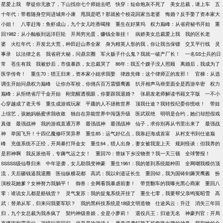
星爱上我
孽徒你无敌了，下山找你七个师姐去吧
快穿：短命炮灰不死了
美女总裁，请上车
五
十年代：带着随身空间进城奔小康
甩我是吧？那就捡个校花回家当老婆
悔婚？反手娶了资本家大
小姐！
八零赶海：鱼虾成山，九个女儿吃香喝辣
重生在好莱坞
权力巅峰：从省府秘书开始
重
回1982：从小舢板到远洋巨轮
开局穷光蛋，赚钱全靠挂！
病娇美女总裁爱上我
我的区长老
婆
火红年代：开发北大荒，种田赶山养全家
身为精英人形的我，你让我当保镖
交叉平行线
灵
事录
以法律之名
我省府大秘，问鼎京圈
军火贩子什么鬼？我就一破产厂长！
一名SS士兵的日
常
苍生有我
我被炒后，市值暴跌，女总裁哭了
86年：我五个嫂子没人照顾
离婚后，我成为了
医学传奇！
重生70：猎王归来，资本家小姐求我娶
律政先锋：这个律师正的发邪！
官梯：从选
调生开始问鼎权力巅峰
让你办军校，你佣兵百万震慑鹰酱
扒开相声马褂里面全是西游辛密
权力
巅峰：从拒绝省厅千金开始
刚觉醒透视眼，你要跟我退婚？
张易发老师解读书籍文字版
一不小
心穿越成了老天爷
重生成游戏玩家
平庸的人不拯救世界
顶我仕途？我转投纪委你慌啥！
带娃
上综艺，孩她妈杨蜜求我收敛
独自在异能世界中闯荡升级
医武双绝
明明是合约，她们却想假戏
真做
最强战神
我的游戏直通万界
最强战神
最强战神
仙子，求你别再从书里出来了
最强战
神
举国飞升！十四亿魔修吓哭异界
重生85：运气好亿点，我靠赶海成首富
从村支书到仕途巅
峰
充值系统不正经，开局暴打拜金女
重生64，猎人出身，妻女被我宠上天
规则怪谈：但我养的
是邪神啊
我反派他哥，专薅气运之女！
重回70：替妹下乡没物资？我一天三顿
全球警报！
SSSSS级仙尊归来
中年逆袭，女儿助我变神豪
重生1961：我的签到系统能种田
全网嘲我模仿顶
流，天后砸钱逼我退圈
医仙纵横花都
高武：我以剑道证长生
重回62，我为国铸剑薅哭鹰酱
扮
演校花她爹？女神努力我躺平！
御兽：全网看我暴虐前妻！
带货翻车的我曝光黑心商家
重回八
零：谁说女儿都是赔钱货？
灵气复苏：我的捉鬼系统开挂了
重生七零，我要帮父亲鸣冤昭雪
高
武：替弟从军，归来问我要军职？
我的黑科技系统是18级文明造物
仕途风云：升迁
消失三年回
归，九个女总裁为我杀疯了
契约神级兽娘，全是小萝莉！
退役兵王：归途无名
神豪判官：开局