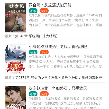
政、军、商等各种圈子。 从赤脚郎中，到执政一方，
四合院：从返还技能开始
从懵懂青涩，到老成练达，看凌游如何达成他心中“安
都市
完结
得广厦千万间，大庇天下寒士俱欢颜的崇高理想”。
陈平安因为痛骂四合院都是禽兽，重生到了1965年的
注：本文只是小说，文中提到的药方偏方以及医疗手
四合院。 真正生存在这个年代，“禽兽们”为了生存、
法不可尝试。
为了孩子、为了养老的各种算计，也能理解了。 理解
归理解，惹到自己头上绝对不行！ 从算计阎埠贵获
得“算计”人设，获得“返还”技能开始，每月获得一个技
最新：
第646章 系统回归【大结局】
能。 这是个物资匮乏的时代，还有风暴即将来袭，陈
平安只想和家人平安度日，家庭幸福美满的生活。
小海豹模拟成始祖龙鲲，很合理吧
都市
完结
全民御兽的时代，人人都有专属天赋。 前身是新手最
废天赋“远古记忆”。 穿越后却觉醒金手指“御兽模拟
器”。 这一刻起！ 模拟上古时代，激活原初血脉。 宠
兽天赋技能进化路线，我通通都要！ 小海豹开局，也
能养出始祖龙鲲。 小灵猴开局，也能养出齐天大圣。
最新：
第2374章 消失的龙王？石化的龙族？神话力量越强海眼开
小细狗开局，也能养出昆仑犬神。 小色鸽开局，也能
得越快？
养出星空域主。 小草兔开局，也能养出月神兔仙。 全
汉东赵瑞龙：坚如磐石，只手遮天
员古神兽级！ 没有最逆天，只有更逆天！ ps:初始宠
都市
完结
兽是一只小海豹_(:3 ⌒?)_ 爱国，正能量，有表妹，有
坚如磐石：瑞龙的名义，立春的名义，赵家的名义 整
农药，不喜勿入 应粉丝要求，30万在读lolita女装热舞
个汉东省，亮的地方归赵书记管，暗的地方归赵公子
╮( ??ω?? )╭
管 整个大洋彼岸，华尔街财有一石，赵公子独占八