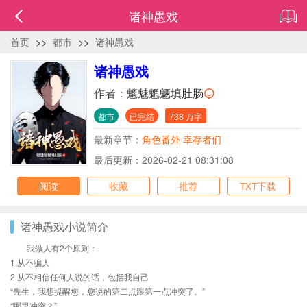
诸神愚戏
首页
>>
都市
>>
诸神愚戏
诸神愚戏
作者：
魑魅魍魉填肚肠
都市
已完结
738 万字
最新章节：
角色番外 幸存者们
最后更新：2026-02-21 08:31:08
阅读
收藏
推荐
TXT下载
诸神愚戏小说简介
我做人有2个原则：
1.从不骗人
2.从不相信任何人说的话，包括我自己
“先生，我想提醒您，您说的第二点跟第一点冲突了。”
“哪里冲突？”