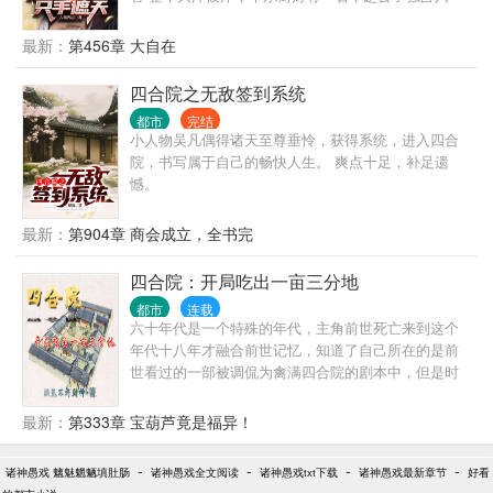
斗，巴菲特一斗，天下人共分一斗 无论何时何地，无
论谁在管，赵公子在的地方，都统一归赵公子管 年轻
最新：
第456章 大自在
气盛刘华强，疯癫狂傲苗青山，无法无天谢文东，胜
天半子祁同伟，逆天改命黎志田，绿藤大佬高明远，
四合院之无敌签到系统
全村带富林耀东，横扫港城张世豪… 黎志田：钱外有
都市
完结
钱，官上还有官，赵公子便是我最后的底牌 郑刚：赵
小人物吴凡偶得诸天至尊垂怜，获得系统，进入四合
公子是大船我是小船。哦不对，在赵家人面前，我什
院，书写属于自己的畅快人生。 爽点十足，补足遗
么都不是 林耀东：带塔寨的年轻人在南亚开厂淘金，
憾。
风险低利润高，为赵家打工未来有盼头 陆秉坤：赵公
子提携我成了军工厂的经理，今后不用在缅北带着阿
最新：
第904章 商会成立，全书完
才累死累活了 侯亮平：亚洲地下组织部部长，这个赵
瑞龙不好对付啊 钟小艾：手握科技命脉~富可敌国，
四合院：开局吃出一亩三分地
已经是上面的手套，只可与其合作，不能让其成为阶
下囚！ 祁同伟：感谢赵公子让我与高小琴白头到老 沙
都市
连载
瑞金：被赵瑞龙抓了小辫子，掀桌便是两败俱伤 高育
六十年代是一个特殊的年代，主角前世死亡来到这个
良：被赵瑞龙拿捏，不算窝囊 李达康：虎父无犬子，
年代十八年才融合前世记忆，知道了自己所在的是前
瑞龙不简单 赵啸声：昌武市赵家，惹不起汉东省赵家
世看过的一部被调侃为禽满四合院的剧本中，但是时
高明远：我想谈生意，赵公子偏要跟我谈生死 赵德
间似乎又不对，因为那个祸乱之源似乎还没有去世，
汉：是谁不声不响偷了我别墅里的2亿现金
四合院也比较安静祥和，主角融合记忆之后，觉醒了
最新：
第333章 宝葫芦竟是福异！
能吃是福系统，通过自己的各种努力，将自己打造成
为了一个全能人，在六十年代逍遥。
-
-
-
-
诸神愚戏 魑魅魍魉填肚肠
诸神愚戏全文阅读
诸神愚戏txt下载
诸神愚戏最新章节
好看