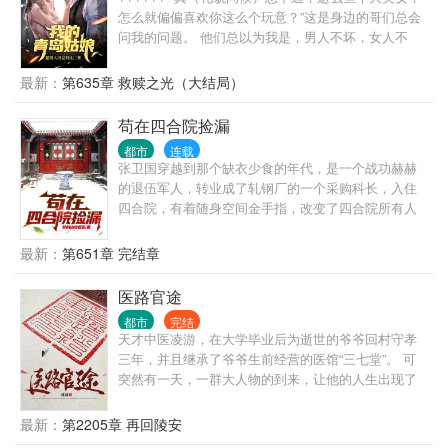
大的家族登上了舞台。 本书属于长篇，日常比较多，
怎么就偏偏喜欢你这么个玩意？”这是身边的哥们总会
没有乱七八糟的人际关系，对话也很少，不喜欢此类
问我的问题。 他们总以为我是，男人不坏，女人不
型的，请谨慎。最后，本书非逻辑文，合理文，较真
爱，可我真不是坏男人！ 其实原因很简单，我们眼中
的朋友请绕行。谢谢。
的女人不一样： 他们看到的：娱乐圈颜值天花板的当
最新：
第635章 救赎之光（大结局）
红女明星，我看到：厌倦娱乐圈等一个人未果的女明
星。 他们看到的：放飞自我的已婚前电视台女主持，
苟在四合院捡漏
我看到的：一个被丈夫当成筹码需要陪伴和关心的知
都市
连载
心姐姐。 他们看到的：开房车陪我走过两百多个城市
张卫国穿越到那个缺衣少食的年代，是一个战功赫赫
的初恋，我看到的：我爱过也恨过最后却成了我一
的退伍军人，转业成了轧钢厂的一个采购科长，入住
生……
四合院，有着随身空间金手指，改变了四合院所有人
的命运。 天道不公，命运坎坷，一力破之。 而看张卫
国在这个动乱的年代，书写自己的传奇！
最新：
第651章 完结章
医路官途
都市
完结
天才中医凌游，在大学毕业后为逝世的爷爷回村守孝
三年，并且继承了爷爷生前经营的医馆“三七堂”。 可
突然有一天，一群大人物的到来，让他的人生出现了
转折，本想一生行医的他，在经历了一些现实的打击
之后，他明白了下医医人，上医医国的道理，为了救
最新：
第2205章 再回陵安
治更多的人，从而毅然决然的走向了官场，游走在