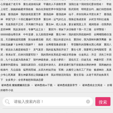
心穿越成了老天爷
重生成游戏玩家
平庸的人不拯救世界
顶我仕途？我转投纪委你慌啥！
带娃
上综艺，孩她妈杨蜜求我收敛
独自在异能世界中闯荡升级
医武双绝
明明是合约，她们却想假戏
真做
最强战神
我的游戏直通万界
最强战神
最强战神
仙子，求你别再从书里出来了
最强战
神
举国飞升！十四亿魔修吓哭异界
重生85：运气好亿点，我靠赶海成首富
从村支书到仕途巅
峰
充值系统不正经，开局暴打拜金女
重生64，猎人出身，妻女被我宠上天
规则怪谈：但我养的
是邪神啊
我反派他哥，专薅气运之女！
重回70：替妹下乡没物资？我一天三顿
全球警报！
SSSSS级仙尊归来
中年逆袭，女儿助我变神豪
重生1961：我的签到系统能种田
全网嘲我模仿顶
流，天后砸钱逼我退圈
医仙纵横花都
高武：我以剑道证长生
重回62，我为国铸剑薅哭鹰酱
扮
演校花她爹？女神努力我躺平！
御兽：全网看我暴虐前妻！
带货翻车的我曝光黑心商家
重回八
零：谁说女儿都是赔钱货？
灵气复苏：我的捉鬼系统开挂了
重生七零，我要帮父亲鸣冤昭雪
高
武：替弟从军，归来问我要军职？
我的黑科技系统是18级文明造物
仕途风云：升迁
消失三年回
归，九个女总裁为我杀疯了
契约神级兽娘，全是小萝莉！
退役兵王：归途无名
神豪判官：开局
直播审判霸座仙
顶级玩家回归，但是是吟游诗人
废兽逆袭打脸不按套路出牌的神兽
我和她的合
租条约
凡尘战场
猛男闯莞城，从四大村姑开始
军阀：从搬空上海兵工厂开始
被虐88次，真真
少爷心死离家
重生神豪系统让我躺赢全球
我从明朝活到现在
重生官场：从老干局开始执掌天
下
女多男少：全世界都想和我谈恋爱
-
-
-
-
诸神愚戏 魑魅魍魉填肚肠
诸神愚戏txt下载
诸神愚戏最新章节
诸神愚戏全文阅读
好看
的都市小说
搜索