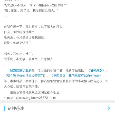
“您既然从不骗人，为何不相信自己说的话呢？”
“哦，抱歉，忘了说，我没把自己当人。”
“？”
...
自我介绍一下，我叫程实，从不骗人的程实。
什么，你没听说过我？
没关系，你只是还没被我骗过。
很快，你就会记得了。
...
书名，其他均为推广。
无系统，不无敌，非爽文，介意慎入
...
魑魅魍魉填肚肠
是一名出色的小说作者，他的作品包括：《
诸神愚戏
》、
《
苟在诡异修仙世界经营宗门
》、《
第四天灾：我的玩家可以自创技能
》、
等，本本精品，字字珠玑，作者魑魅魍魉填肚肠创作的小说情节跌宕起伏、扣
人心弦，情节与文笔俱佳。
最新章节诸神愚戏全文阅读推荐地址：
https://m.xtyxsw.org/book/257721.html
诸神愚戏