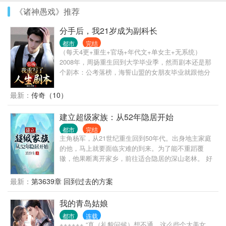
《诸神愚戏》推荐
分手后，我21岁成为副科长
都市
完结
（每天4更+重生+官场+年代文+单女主+无系统）
2008年，周扬重生回到大学毕业季，然而剧本还是那
个剧本：公考落榜，海誓山盟的女朋友毕业就跟他分
手，投出去的简历也犹如石沉大海……不过这一次，
占尽先机的周扬却变得不再茫然，因为他清楚，尽管
最新：
传奇（10）
眼前的起点很低，但是青云大道却尽在眼前……这一
次，他要勇攀高峰，登临权位。
建立超级家族：从52年隐居开始
都市
完结
主角杨军，从21世纪重生回到50年代。出身地主家庭
的他，马上就要面临灾难的到来。为了能不重蹈覆
辙，他果断离开家乡，前往适合隐居的深山老林。 好
在有金手指，每一天，可以搜索一次词条。 在寻找隐
居地点的路上，他依靠金手指搜集各种物资和学习各
最新：
第3639章 回到过去的方案
种技能，最终在三国边境隐居生活。 建设房屋，饲养
牲畜，种植作物，还要每天烧砖瓦，烧木炭，奇迹般
我的青岛姑娘
的建立起了一个庞大的私人庄园。 在这个过程中，庄
都市
连载
园里的家人逐渐增多，儿女成群。 21世纪后，一个庞
++++++ “真（礼貌问候）想不通，这么些个大美女，