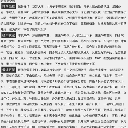
的都市小说
站内强推
恨骨迷情
双穿大唐：小兕子不想肥家
医路坦途
斗罗大陆的怪兽武魂
显国公
府
掌权人
重生1983
乡村荒唐往事
糙汉家的摆烂小夫郎
你们最好包夹我
糙汉猎户的替嫁小
夫郎
大明天下1544
欢乐颂之拿下五美欢乐无匹
小娇妻哭着被糙汉抱在怀里哄
全职法师之终结
的太阳天使
剑道第一仙
佣兵大佬的精神状态有亿点不稳定
日暮醉归途
影视都市剧从三十而已
开始
成为资本，我在华娱破风斩浪
经典收藏
年代1960：穿越南锣鼓巷，
重生60年代，开局就上山下乡
重生60带空间
四合院：
开局一把枪，禽兽全发慌
你一个交警，抢刑侦的案子合适吗
苟在四合院捡漏
四合院：你们越激
动我越兴奋
四合院：刚得系统，贾家逼我接济
官场之绝对权力
四合院：带着娄晓娥提前躺
平
官场：被贬后，我强大身世曝光
四合院之坑人无数却都说我好人
从重生九零开始：做空美股
石油
四合院一狠人
官途狂飙：从秘书到省委书记
重回60年代不遗憾
1972，红旗招展的青春年
代
港片之警察故事
四合院：智斗禽兽
下乡知青：直接跟全家断绝关系
最近更新
双胞胎萝莉上门，她妈病娇女教授
重生之娱乐圈教父
我的大小魔女
大明星爱上
我
孽徒你无敌了，下山找你七个师姐去吧
快穿：短命炮灰不死了
美女总裁，请上车
五十年
代：带着随身空间进城奔小康
甩我是吧？那就捡个校花回家当老婆
悔婚？反手娶了资本家大小
姐！
八零赶海：鱼虾成山，九个女儿吃香喝辣
重生在好莱坞
权力巅峰：从省府秘书开始
重回
1982：从小舢板到远洋巨轮
开局穷光蛋，赚钱全靠挂！
病娇美女总裁爱上我
我的区长老婆
火
红年代：开发北大荒，种田赶山养全家
身为精英人形的我，你让我当保镖
交叉平行线
灵事
录
以法律之名
我省府大秘，问鼎京圈
军火贩子什么鬼？我就一破产厂长！
一名SS士兵的日
常
苍生有我
我被炒后，市值暴跌，女总裁哭了
86年：我五个嫂子没人照顾
离婚后，我成为了
医学传奇！
重生70：猎王归来，资本家小姐求我娶
律政先锋：这个律师正的发邪！
官梯：从选
调生开始问鼎权力巅峰
让你办军校，你佣兵百万震慑鹰酱
扒开相声马褂里面全是西游辛密
权力
巅峰：从拒绝省厅千金开始
刚觉醒透视眼，你要跟我退婚？
张易发老师解读书籍文字版
一不小