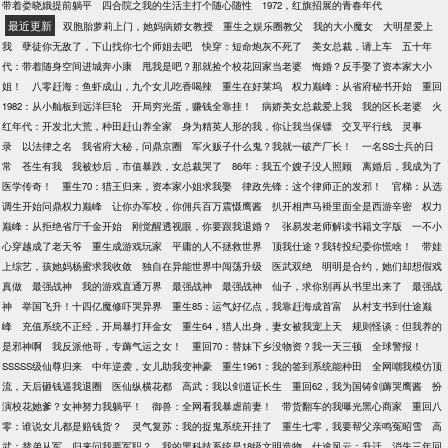
带着娄晓娥提前躺平
四合院之我的生活主打个随心随性
1972，红旗招展的青春年代
最近更新
双胞胎萝莉上门，她妈病娇女教授
重生之娱乐圈教父
我的大小魔女
大明星爱上
我
孽徒你无敌了，下山找你七个师姐去吧
快穿：短命炮灰不死了
美女总裁，请上车
五十年
代：带着随身空间进城奔小康
甩我是吧？那就捡个校花回家当老婆
悔婚？反手娶了资本家大小
姐！
八零赶海：鱼虾成山，九个女儿吃香喝辣
重生在好莱坞
权力巅峰：从省府秘书开始
重回
1982：从小舢板到远洋巨轮
开局穷光蛋，赚钱全靠挂！
病娇美女总裁爱上我
我的区长老婆
火
红年代：开发北大荒，种田赶山养全家
身为精英人形的我，你让我当保镖
交叉平行线
灵事
录
以法律之名
我省府大秘，问鼎京圈
军火贩子什么鬼？我就一破产厂长！
一名SS士兵的日
常
苍生有我
我被炒后，市值暴跌，女总裁哭了
86年：我五个嫂子没人照顾
离婚后，我成为了
医学传奇！
重生70：猎王归来，资本家小姐求我娶
律政先锋：这个律师正的发邪！
官梯：从选
调生开始问鼎权力巅峰
让你办军校，你佣兵百万震慑鹰酱
扒开相声马褂里面全是西游辛密
权力
巅峰：从拒绝省厅千金开始
刚觉醒透视眼，你要跟我退婚？
张易发老师解读书籍文字版
一不小
心穿越成了老天爷
重生成游戏玩家
平庸的人不拯救世界
顶我仕途？我转投纪委你慌啥！
带娃
上综艺，孩她妈杨蜜求我收敛
独自在异能世界中闯荡升级
医武双绝
明明是合约，她们却想假戏
真做
最强战神
我的游戏直通万界
最强战神
最强战神
仙子，求你别再从书里出来了
最强战
神
举国飞升！十四亿魔修吓哭异界
重生85：运气好亿点，我靠赶海成首富
从村支书到仕途巅
峰
充值系统不正经，开局暴打拜金女
重生64，猎人出身，妻女被我宠上天
规则怪谈：但我养的
是邪神啊
我反派他哥，专薅气运之女！
重回70：替妹下乡没物资？我一天三顿
全球警报！
SSSSS级仙尊归来
中年逆袭，女儿助我变神豪
重生1961：我的签到系统能种田
全网嘲我模仿顶
流，天后砸钱逼我退圈
医仙纵横花都
高武：我以剑道证长生
重回62，我为国铸剑薅哭鹰酱
扮
演校花她爹？女神努力我躺平！
御兽：全网看我暴虐前妻！
带货翻车的我曝光黑心商家
重回八
零：谁说女儿都是赔钱货？
灵气复苏：我的捉鬼系统开挂了
重生七零，我要帮父亲鸣冤昭雪
高
武：替弟从军，归来问我要军职？
我的黑科技系统是18级文明造物
仕途风云：升迁
消失三年回