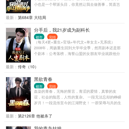
现出来！ 这一次，安小海不再是曾经那个柔弱的羔羊
小也是一个帮派头目，你竟然让我去做善事，简直岂
了，看他如何 绝境反杀，翻云覆雨！！！
有此理。 “恭喜你杀死东兴乌鸦，救活众生，奖励善功
100点。” “恭喜你率领小弟做起了正当生意，奖励善功
最新：
第684章 大结局
500点。” “恭喜你资助福利院五百万，奖励善功5000
点。” ...... 在发现善功能够用来兑换各种东西后，沈栋
分手后，我21岁成为副科长
彻底爱上了做善事。 黄志诚：一千万善款？你确定捐
都市
完结
款人是洪兴的扛把子？ 李文彬：很难相信这个与孩子
（每天4更+重生+官场+年代文+单女主+无系统）
们玩在一起的人是个江湖大佬。 陆启昌：沈栋有慈善
2008年，周扬重生回到大学毕业季，然而剧本还是那
护体，我们动不了他。 ...... 我是洪兴扛把子沈栋，一
个剧本：公考落榜，海誓山盟的女朋友毕业就跟他分
不留神，从一个古惑仔变成了港岛最有名的大富豪和
手，投出去的简历也犹如石沉大海……不过这一次，
大慈善家。
占尽先机的周扬却变得不再茫然，因为他清楚，尽管
最新：
传奇（10）
眼前的起点很低，但是青云大道却尽在眼前……这一
次，他要勇攀高峰，登临权位。
黑欲青春
都市
完结
血染的青春，无悔的誓言，青涩的爱情，真挚的友
谊，社会的险恶，人性的复杂。 一段无法忘却的峥嵘
岁月！一段流传至今的江湖野史！ 一群荣辱与共的生
死兄弟！一个扛旗站顶的绝版时代！ 笑看风云，并肩
前行！ 杜撰的真实，真实的杜撰！ 哥几个，走着！
最新：
第2126章 他被杀了
纯银耳坠出品，保证精品！
我的青岛姑娘