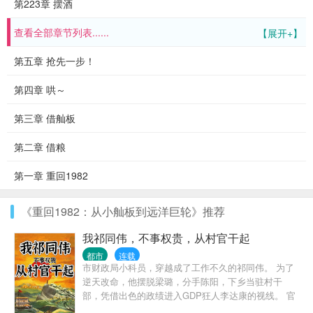
第223章 摆酒
查看全部章节列表......
【展开+】
第五章 抢先一步！
第四章 哄～
第三章 借舢板
第二章 借粮
第一章 重回1982
《重回1982：从小舢板到远洋巨轮》推荐
我祁同伟，不事权贵，从村官干起
都市
连载
市财政局小科员，穿越成了工作不久的祁同伟。 为了
逆天改命，他摆脱梁璐，分手陈阳，下乡当驻村干
部，凭借出色的政绩进入GDP狂人李达康的视线。 官
场大门重新打开，权势巅峰指日可待……