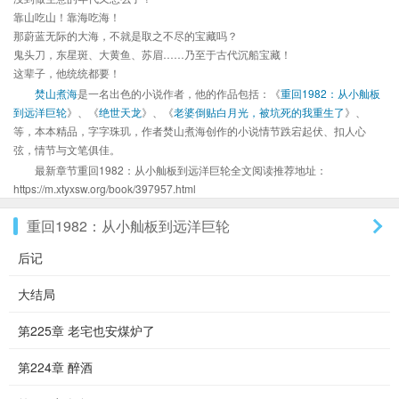
靠山吃山！靠海吃海！
那蔚蓝无际的大海，不就是取之不尽的宝藏吗？
鬼头刀，东星斑、大黄鱼、苏眉……乃至于古代沉船宝藏！
这辈子，他统统都要！
焚山煮海
是一名出色的小说作者，他的作品包括：《
重回1982：从小舢板
到远洋巨轮
》、《
绝世天龙
》、《
老婆倒贴白月光，被坑死的我重生了
》、
等，本本精品，字字珠玑，作者焚山煮海创作的小说情节跌宕起伏、扣人心
弦，情节与文笔俱佳。
最新章节重回1982：从小舢板到远洋巨轮全文阅读推荐地址：
https://m.xtyxsw.org/book/397957.html
重回1982：从小舢板到远洋巨轮
后记
大结局
第225章 老宅也安煤炉了
第224章 醉酒