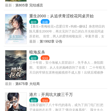
最新：
第805章 完结感言
重生2000：从追求青涩校花同桌开始
都市
连载
【重生+青梅校花+恋爱日常+狗粮+赚钱】身患绝症的
陈凡重生2000年，再次见到了自己的白月光校花同桌
苏若初。 前世，两人的爱情相敬如宾，举案齐眉，女
友却因为一场车祸意外身亡。陈凡抱憾终身。 这一
最新：
第1992章 讣告
世，陈凡发誓绝不放手，要创造一个崭新的商业帝
国，给她最完美的爱情跟未来。 “苏若初，这辈子我要
暗海反杀
牵着你的手，看尽星河灿烂，人间繁华！”
都市
完结
三十年前，安小海被人层层设计，失手杀人，身陷囹
圄。 眨眼间，从人生的巅峰跌到了谷底！ 二十年暗无
天日的牢狱生涯将他摧残得不成人形！出狱后艰难挣
扎十年便郁郁而终。 安小海穿越到了三十年前的自己
身上，上天给了重生的机会，安小海不愿再次错过！
最新：
第675章 大结局
为什么一个大学生会被如此针对？为什么自己会被如
此残忍的对待？为什么那背后的黑手就是不愿意放过
港片：开局坑大嫂三千万
自己？ 安小海拼尽全力，戳破重重黑幕！ 为了活下
都市
完结
去，为了有朝一日沉冤得雪，安小海周旋于各种各样
沈栋穿越到了八十年代的港岛，成为了洪门屯门扛把
的危险之间，抽丝剥茧间，一个巨大的阴影渐渐的浮
子波叔的左右手，激活了“善功兑换系统”。 我大大小