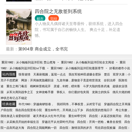
四合院之无敌签到系统
都市
完结
小人物吴凡偶得诸天至尊垂怜，获得系统，进入四合
院，书写属于自己的畅快人生。 爽点十足，补足遗
憾。
最新：
第904章 商会成立，全书完
-
-
重回1982：从小舢板到远洋巨轮 焚山煮海
重回1982：从小舢板到远洋巨轮全文阅读
重回
-
-
1982：从小舢板到远洋巨轮txt下载
重回1982：从小舢板到远洋巨轮最新章节
好看的都市小说
站内强推
恨骨迷情
天幕刷视频，返现一点点
我在军校种田虐爆全星际
楚后
双穿大唐：小
兕子不想肥家
网游：开局抽奖隐藏职业
九龙夺嫡，废物皇子竟是绝世强龙
全职法师
医路坦
途
重生之将门毒后
桃树林里桃花开
灵墟，剑棺，瞎剑客
斗罗大陆的怪兽武魂
超级农业强
国
从军火商到战争之王
女神攻略手册
掌权人
你们最好包夹我
龙骑士的快乐
佣兵大佬的精
神状态有亿点不稳定
经典收藏
年代1960：穿越南锣鼓巷，
我祁同伟，不事权贵，从村官干起
穿越四合院之开局落
户四合院
我在四合院里有小院
重生60年代，开局就上山下乡
四合院里的悠哉日子
考公失败，
我转身进入省委组织部
诸天养老从火红年代开始
重生60带空间
四合院：从返还技能开始
四合
院：从采购员开始的幸福生活
穿越北平从光荣时代开始
四合院：开局一把枪，禽兽全发慌
四合
院一品良民赵大海
四合院之我能网购一切
四合院：激情澎湃的岁月
苟在四合院捡漏
四合院：