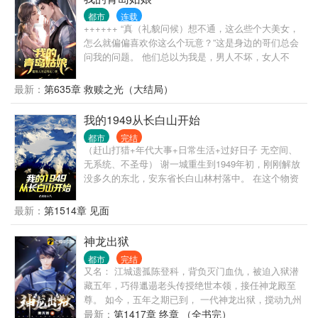
都市
连载
++++++ “真（礼貌问候）想不通，这么些个大美女，
怎么就偏偏喜欢你这么个玩意？”这是身边的哥们总会
问我的问题。 他们总以为我是，男人不坏，女人不
爱，可我真不是坏男人！ 其实原因很简单，我们眼中
的女人不一样： 他们看到的：娱乐圈颜值天花板的当
最新：
第635章 救赎之光（大结局）
红女明星，我看到：厌倦娱乐圈等一个人未果的女明
星。 他们看到的：放飞自我的已婚前电视台女主持，
我的1949从长白山开始
我看到的：一个被丈夫当成筹码需要陪伴和关心的知
都市
完结
心姐姐。 他们看到的：开房车陪我走过两百多个城市
（赶山打猎+年代大事+日常生活+过好日子 无空间、
的初恋，我看到的：我爱过也恨过最后却成了我一
无系统、不圣母） 谢一城重生到1949年初，刚刚解放
生……
没多久的东北，安东省长白山林村落中。 在这个物资
贫瘠百废待兴、山珍无数的年代，整个长白山成了家
中猎场。 脑袋大的猴头菇，千年成形的人参娃娃，满
最新：
第1514章 见面
山遍野的榛蘑山里红野核桃。 香嫩可口的飞龙，看到
人走不动道的傻狍子，松树林成群的灰贼。 数百斤的
神龙出狱
野猪，如山般的黑瞎子，舔一口就能吓死人的山神
都市
完结
爷。 还有那民间流传已久的五大仙，黑水白山，尽在
又名： 江城遗孤陈登科，背负灭门血仇，被迫入狱潜
此间！
藏五年，巧得邋遢老头传授绝世本领，接任神龙殿至
尊。 如今，五年之期已到， 一代神龙出狱，搅动九州
风云！
最新：
第1417章 终章 （全书完）