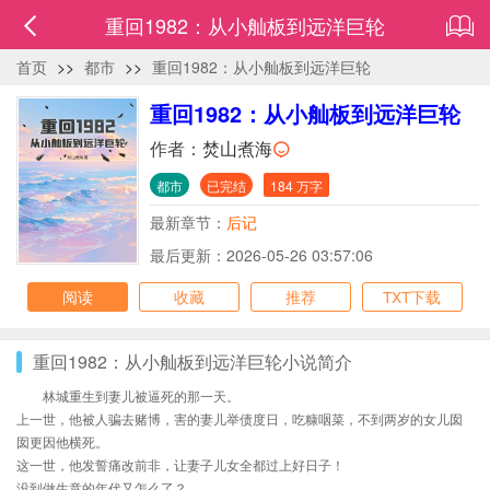
重回1982：从小舢板到远洋巨轮
首页
>>
都市
>>
重回1982：从小舢板到远洋巨轮
重回1982：从小舢板到远洋巨轮
作者：
焚山煮海
都市
已完结
184 万字
最新章节：
后记
最后更新：2026-05-26 03:57:06
阅读
收藏
推荐
TXT下载
重回1982：从小舢板到远洋巨轮小说简介
林城重生到妻儿被逼死的那一天。
上一世，他被人骗去赌博，害的妻儿举债度日，吃糠咽菜，不到两岁的女儿囡
囡更因他横死。
这一世，他发誓痛改前非，让妻子儿女全都过上好日子！
没到做生意的年代又怎么了？