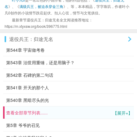
名
》、《
满级兵王，被迫杀穿金三角
》、等，本本精品，字字珠玑，作者叶小
凡0创作的小说情节跌宕起伏、扣人心弦，情节与文笔俱佳。
最新章节退役兵王：归途无名全文阅读推荐地址：
https://m.xtyxsw.org/book/396775.html
退役兵王：归途无名
第544章 宇宙做考卷
第543章 治世用重锤，还是用脑子？
第542章 石碑的第二句话
第541章 开天的那个人
第540章 黑暗尽头的光
查看全部章节列表......
【展开+】
第5章 爷爷的召见