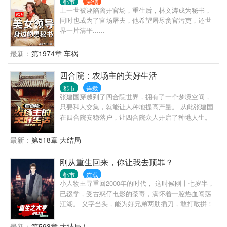
都市
完结
上一世被诬陷离开官场，重生后，林文涛成为秘书，
同时也成为了官场屠夫，他希望屠尽贪官污吏，还世
界一片清平......
最新：
第1974章 车祸
四合院：农场主的美好生活
都市
连载
张建国穿越到了四合院世界，拥有了一个梦境空间，
只要和人交集，就能让人种地提高产量。 从此张建国
在四合院安稳落户，让四合院众人开启了种地人生。
易中海：“睡了一觉怎么更累了，浑身疼的不行。” 何
雨柱：“我不行了，动一下的力气都没了。” 许大
最新：
第518章 大结局
茂：“……” 闹腾都是闲出来的，自从种地之后，四合
院清静多了。
刚从重生回来，你让我去顶罪？
都市
连载
小人物王寻重回2000年的时代， 这时候刚十七岁半，
已辍学，受古惑仔电影的荼毒，满怀着一腔热血闯荡
江湖。 义字当头，能为好兄弟两肋插刀，敢打敢拼！
在偏心爷爷等人的劝说下，正准备为已考上大学的大
堂哥这个白眼浪，顶杀人罪蹲号子。 重活一世，他觉
最新：
第593章 大结局！