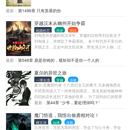
最新：
第1496章 只有羡慕的份
穿越汉末从幽州开始争霸
柏路松芯
历史
完结
刘甸意外穿越到东汉末年，穿越到汉桓帝刘志私生子
刘甸身上，并绑定了争霸系统。 各个时代并不安分的
开国之主，正史中的文臣武将，野史演义中人物，江
湖中的侠剑客，齐聚汉末，掀起东汉末年的诡异乱
斗。
最新：
第548章 鼎是你铸的，规矩却不是你一个人的
夏尔的异世之旅
一潭水清
穿越
连载
夏尔·恶魔契约者·十八世纪女王的番犬·凡多姆海恩在
不经意间进入了一间奇怪的商店， 莫名其妙地被神神
叨叨的店长送到了其他的世界， 为了回到自己的世界
完成未完成的复仇，夏尔的不得不开始在各个世界间
最新：
第44章 “少爷，要处理掉吗？”
来回穿越， 然后他发现外面的世界属实有些过分精彩
了…… 破案也好，黑手党也罢，哪怕是超能力网球他
魔门悟道，我悟出偷袭相对论！
也勉强可以接受， 但谁能告诉他为什么还要去当什么
檀文清
仙侠
连载
男公关？ 不过好在，那个恶魔一直都在他身边…… ★
出身贫苦，无依无靠的周玄，学会了勾心斗角，学会