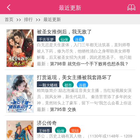
最近更新
首页
>>
排行
>>
最近更新
被圣女推倒后，我无敌了
千古无梦
仙侠
连载
白无忌是天生废体，入门三年都无法筑基，直到师尊
被人下药，修为尽失，他牺牲清白之身帮助美女师尊
解毒，后又被圣女招为夫婿，因此惹怒圣子。 他只能
努力提升修为才能活命，却因天生废体迟迟无法筑
最新：
第798章 就凭你一个手下败将也想杀我？
基。 就在他心灰意冷之际，一泡尿呲出一件先天灵宝
——九彩玲珑塔。 九彩玲珑塔拥有一片独立的时空，
打赏返现，美女主播被我套路坏了
只要有充足的能量供应，就可以进去修炼。 里面不但
一颗大蟠桃
都市
连载
有纯净的先天灵气，而且时间流速与外界不同。 第一
精简版简介:励志泡遍逗音美女主播，当红短视频女演
层，外界一天，里面就是十天。 第二层，外界一天，
员，国风女神，新生代花旦。 秦浩苦苦添了多年的女
里面就是一百天。 第三层……第四层……以此类推。
神，竟然转头上了豪车，留下一句“我怎么会看上你这
天生废体又如何？ 勤能补挫，十倍百倍千倍的时间，
样的屌丝” “他，他是个海王啊，根本不爱你” “我就喜欢
最新：
第795章 交换
就算是废材照样一飞冲天！
他平亿近人的态度，他对我好就够了” 秦昊崩溃，冤种
系统从天而降，从此一个自律男开始终极进化。 “宿
济公传奇
主，都有系统了，你还自律个啥？美女她不香吗？只
王钟亭
仙侠
完结
要对系统认可达标的美女消费，百分百返回同等金
济公，历史上确有其人物，（1130年或1148年－1209