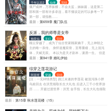
千年以后2
仙侠
完结
僵尸成神，万界纵横，不会太监，姊妹篇，这是第二
部和第一部有许多牵连，看不懂设定的可以参考一下
第一部，请指教......
最新：
第659章 魔门队伍
反派，我的师尊是女帝
独奕仙
玄幻
完结
顾云穿越了，成为了仙古世家顾家嫡子，无上神朝之
主的唯一亲传。 身怀道魔双骨，至尊重瞳，无上混沌
体，天赋无双。 本以为是天才剧本，潇洒一生。 但是
十八岁那年，顾云解锁了天命大反派系统。 他的道骨
最新：
第941章 婚礼伊始
从别人身上挖来的，魔骨是炼了一方小世界的全部生
灵，重瞳更是将一名准帝炼化后得到…… 顾家是天底
综穿之莲花游记
下最大的反派制造机？你们都想要找我报仇雪恨？ 那
阿苗呀
穿越
完结
就一起来吧！ 天命大反派，专制一切主角！
[注：一见钟情类型] 跳江未遂的李莲花 被混沌珠小胖
鸟捡回去 在洪荒领取长生大礼包 后进入三千小世界游
历 ...... 开篇过渡世界：洪荒 金手指，长生大礼包领取
凡人李莲花——圣人李莲花 第一个世界：琉璃 纯情小
凤凰&潇洒游医（已完成） 十世深情终得携手 第二个
最新：
第15章 秋水莲花楼（15）
世界：沉香如屑 清冷帝君&摆烂仙侍
吞噬为主，双修为辅，我独断万古