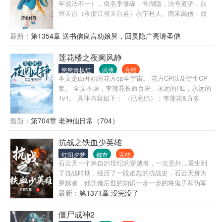
钱，碰到极品还能够抽奖哦，这还要在一棵树上吊
年说法不一），俗名李修缘，号湖隐，法号道济，台
死？” “我他么无话可说，真香。”
州天台（今浙江省天台县）永宁村人。南宋高僧，后
人尊称为“济公活佛”。这部小说会把济公的故事扩展到
南宋元明清。 讲述济公大闹秦相府、古井运木、飞来
最新：
第1354章 送书信良言劝娘舅，回灵隐广亮请圣僧
峰、断无头案到圆寂假死之后，游行天下，一路惩恶
扬善、扶危济困的故事。济公遇杨过和大神雕、救郭
莲花楼之夜阑风静
襄，还给杨过接手臂、遇到达摩祖师谈论未来，预言
悠悠青枫红
武侠
完结
世界。之后济公在蓬莱仙境附近的大海深洞之中救下
本文是由开始的花方cp全宇宙。 花方CP以及衍生CP
了麻姑仙子。后来，二人成为知己好友，一起降妖伏
集。 全文不虐，李莲花长命百岁，永远的HE，永远的
魔，救济世人。他们又和很多历史人物相遇发生了许
1v1。 具体内容如下： （已完结）：李莲花&方多
多曲折的故事。除了关于济公的主要故事，还有更多
病，千山万水找到你，最宝贵的东西分你一半。 （连
精彩丰富的故事。 载：“天台山石梁桥古方广寺，五百
载中）：周亦安&陆昭西，爱情这件事不过是相互信
最新：
第704章 老神仙日常（704）
罗汉之所住持，其灵异事迹往往称着。”而济公诞生时
任，委屈时的安慰与陪伴，犹疑时的绝对支持。 ……
正好碰上国清寺罗汉堂里的第十七尊罗汉（即降龙罗
已完结，更新中，其他敬请期待……
抗战之铁血少英雄
汉）突然倾倒，于是人们便把济公说成是罗汉投胎。
黎民盼望救星，社会呼唤英雄，当人民十分需要圣贤
红阳夕梦
都市
完结
的时候，高僧就成了“活佛”，凡人道济成为历代供奉祭
石云天一个来自21世纪的穿越者，一次意外…重生到
祀的神灵，其成佛后的尊号长达28个字：“大慈大悲大
了抗战时期，经历了一段难忘的抗战史，石云天身为
仁大慧紫金罗汉阿那尊者神功广济先师三元赞化天
穿越者，他凭借后世的知识一步一步的将鬼子和伪军
尊”，集佛道儒于一身，堪称神化之极致。
击败，直至抗战的胜利，最后迎来新时代的曙光。
最新：
第1371章 没完没了
僵尸成神2