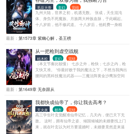
毛豆大帝
玄幻
完结
九州大陆，世界之初，机遇无数。 张成，天生混沌
体、身负不死魔族、月族两大种族血脉，于此崛起。
十八岁前，他不修武道。 十八岁后，他耗费一身精
力，帮合欢美女宗主解毒，从此生命的齿轮开始转
动。 他修剑道、掌丹道、悟魔道，万法归一，掌天地
最新：
第1573章 紫幽心解，圣王榜
本源，脚踏真龙，携佳丽三千，傲然于世间！
从一把枪到虚空战舰
枯木松
玄幻
完结
（本文节奏比较慢） 七步之外，枪快；七步之内，枪
又快又准。 “你最好败于我的魔法之下，不然当我掏出
腰间的黑科技魔法武器——三魔法阵黄金沙鹰加空间
附魔爆裂弹，开枪即命中，命中即爆炸，阁下又该如
何应对。” 浮游炮，追踪飞剑，钢铁战士，虚空堡垒，
最新：
第1649章 无奈跟从
上帝之杖…… “神啊！时代变了。”——默里·格林
我都快成仙帝了，你让我去高考？
天火炎
都市
完结
高三学生叶玄觉醒准仙帝记忆，几天内，便已天下无
敌。 这时，拥有仙帝之姿、倾国倾城的未婚妻找上门
来，就在叶玄以为对方要退婚时，未婚妻竟然是来逼
婚的？！ 并且还要他去参加高考？！！！