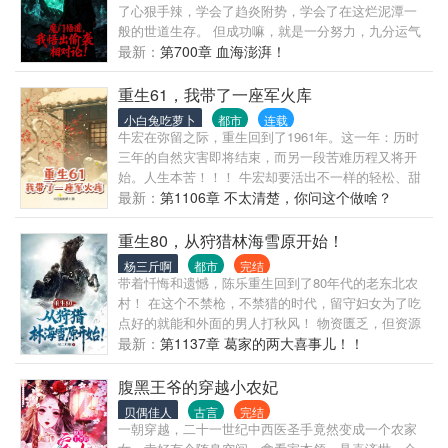
成长流，会给啵酱加武力点 ★大概会是一个长篇 目前
了心狠手辣，学会了趋炎附势，学会了在这烂泥潭一
确认的世界:猎人、炽天使、咒回、小樱、k，樱兰，网
般的世道生存。 但成功嘛，就是一分努力，九分运气
王、名柯……（顺序不定） ★其中有些世界可能会混
的东西，命里居然能碰到仙师收徒，周玄根本就顾不
最新：
第700章 血海澎湃！
在一块 ★同人有ooc！我流啵酱！ ★作者是土狗！主
得其他。 哪怕这位仙师浑身冒黑烟，一看就是正规宗
角三观不代表作者三观 ★是否会影响主线不确定！请
门出身，周玄也如飞蛾扑火一般，不顾一切。 极阴老
重生61，我带了一座军火库
当成平行时空看！ ★cp是塞巴斯蒂安（出于啵酱年龄
魔的人生格言： 梭哈，是一种智慧。 错的肯定是这个
小白兔吃萝卜
都市
连载
考虑感情线比较靠后） * 无论将要面对怎样的艰险或
世界啊，难不成错的是我啊？ 不好，有大恐怖出世，
牛宏在弥留之际，重生回到了1961年。这一年：历时
困境，无论别人对我是善意也好、憎厌也好…… 即使
速将众弟子护于身前！ 小辈，放下机缘！！！
三年的自然灾害即将结束，而另一段苦难历程又将开
伤感，即使愤怒，即使会让自己或别人痛苦…… 哪怕
始。人生本苦！！！ 牛宏却要活出不一样的轻松、甜
目之所及都化作焦土，在达成目标前我都会拼命地往
蜜。 面对上一世所经历过的苦难，这一次他不再低
最新：
第1106章 不太清楚，你问这个做啥？
前走，拼命地活下去。 *
头、不再屈服！ 别人眼中的危险，是他新的人生机
遇， 别人眼中的苦难，是他奋斗前进的踏板。 别人眼
重生80，从狩猎林海雪原开始！
中的甘之若饴，却是他避之不及的蛇虫猛兽。 …… 这
杨三斤啊
都市
完结
一世，牛宏凭借过往的人生经验和坚定的人生信条，
带着忏悔和遗憾，陈乐重生回到了80年代的老东北农
济危扶困、至善筑仁，以赤子之心倾情桑梓。 既赢得
村！ 在这个不禁枪，不禁猎的时代，留守妇女为了吃
了美女们的芳心，又打造出新的事业帝国。 将重新来
点好的就能和外面的男人打秋风！ 物资匮乏，但资源
过的人生活出了不一样的精彩华章。
丰富，所谓棒打狍子瓢舀鱼，野鸡飞进饭锅里，这一
最新：
第1137章 葛家的两大喜事儿！！
点都不夸张！ 陈乐怀揣着上一世的遗憾，背上那把牛
角弓，进入北林雪原。 有着丰富狩猎经验的他，东北
腹黑王爷的穿越小农妃
那些野兽频繁出没的深山老林，北荒雪原成为了他的
贝偶佳人
古言
完结
专属猎场。 打野猪，揍黑瞎子，捞捞鱼，捕捕虾，孝
一朝穿越，二十一世纪中西医圣手竟然变成一个农家
敬爹妈，带着妻女吃香喝辣，岂不快哉！