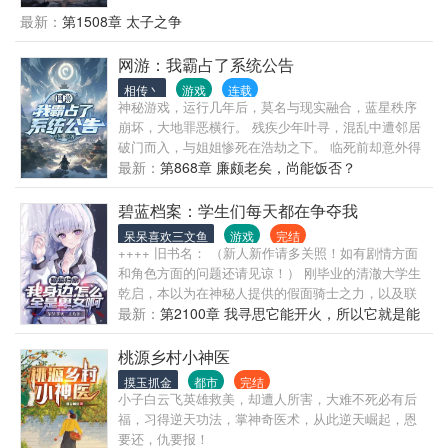
最新：
第1508章 太子之争
网游：我霸占了系统公告
相传丶
游戏
连载
神秘游戏，运行几年后，莫名与现实融合，蓝星秩序
崩坏，大地罪恶横行。 残疾少年叶寻，混乱中遭邻居
破门而入，与姐姐惨死在浩劫之下。 临死前却意外得
到了传说中的造化圣宝，重生回游戏开服前一天。 再
最新：
第868章 廉颇老矣，尚能饭否？
次进入游戏后，叶寻凭着造化圣宝，资质翻倍，接连
达成各种成就，霸占系统公告，震惊世界，一骑绝
碧蓝档案：学生们每天都在争夺我
尘！ …… 面对美女师父、妖艳女帝、绝色掌门……的
呆呆喜欢三文鱼
游戏
完结
青睐，叶寻对天发誓： “我真不是魅魔啊！” “我是来修
++++ 旧书名： （新人新作请多关照！如有剧情方面
仙的！” …… 大型虚拟现实游戏——正式开服！ 欢迎
和角色方面的问题还请见谅！） 刚毕业的清澈大学生
来到问仙界， 祝愿诸君得道飞升！
乾启，本以为在神秘人提供的假面骑士之力，以及联
邦学生会会长安排的诸多便利下，他一定能完成约
最新：
第2100章 我寻思它能开火，所以它就是能
定，保护好心爱的学生们，让这个世界走向好结局
开火！
的。 然而在这个名为基沃托斯的地方呆上一段时间后
桃源乡村小神医
他才发现，他似乎还得提防着别的什么东西……
摸玉抓金
都市
完结
小子白云飞英雄救美，却遭人所害，大难不死必有后
福，习得逆天功法，掌神奇医术，从此逆天崛起，恩
要还，仇要报！