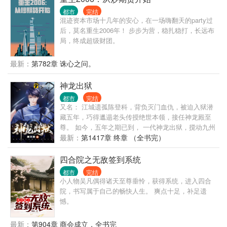
野猪，如山般的黑瞎子，舔一口就能吓死人的山神
都市
完结
爷。 还有那民间流传已久的五大仙，黑水白山，尽在
混迹资本市场十几年的安心，在一场嗨翻天的party过
此间！
后，莫名重生2006年！ 步步为营，稳扎稳打，长远布
局，终成超级财团。
最新：
第782章 诛心之问。
神龙出狱
都市
完结
又名： 江城遗孤陈登科，背负灭门血仇，被迫入狱潜
藏五年，巧得邋遢老头传授绝世本领，接任神龙殿至
尊。 如今，五年之期已到， 一代神龙出狱，搅动九州
风云！
最新：
第1417章 终章 （全书完）
四合院之无敌签到系统
都市
完结
小人物吴凡偶得诸天至尊垂怜，获得系统，进入四合
院，书写属于自己的畅快人生。 爽点十足，补足遗
憾。
最新：
第904章 商会成立，全书完