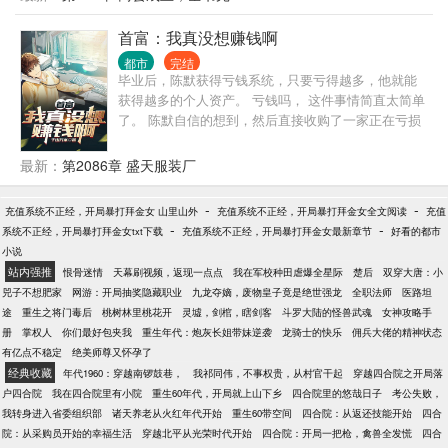
首富：我真没想赚钱啊
都市
完结
毕业后，陈默获得亏钱系统，只要亏得越多，他就能
获得越多的个人资产。 亏钱吗， 这件事情简直太简单
了。 陈默自信的想到，然后直接收购了一家正在亏损
的服装厂。 可让他没想到的是，那公司里面全都是一
群老六员工。 看着自己的企业一步步成为世界第一集
最新：
第2086章 盛天服装厂
团，他更是被称作国内第一慈善家，企业家，环境保
护家，动物保护协会会长，投资界的天华板，业界内
-
-
充值系统不正经，开局暴打拜金女 山里山外
充值系统不正经，开局暴打拜金女全文阅读
充值
公认的好老板...... 陈默暗暗叹息一声，他真的只是想
-
-
系统不正经，开局暴打拜金女txt下载
充值系统不正经，开局暴打拜金女最新章节
好看的都市
亏钱而已。
小说
站内强推
恨骨迷情
天幕刷视频，返现一点点
我在军校种田虐爆全星际
楚后
双穿大唐：小
兕子不想肥家
网游：开局抽奖隐藏职业
九龙夺嫡，废物皇子竟是绝世强龙
全职法师
医路坦
途
重生之将门毒后
桃树林里桃花开
灵墟，剑棺，瞎剑客
斗罗大陆的怪兽武魂
女神攻略手
册
掌权人
你们最好包夹我
重生年代：炮灰长姐带妹逆袭
龙骑士的快乐
佣兵大佬的精神状态
有亿点不稳定
绝美师尊又怀孕了
经典收藏
年代1960：穿越南锣鼓巷，
我祁同伟，不事权贵，从村官干起
穿越四合院之开局落
户四合院
我在四合院里有小院
重生60年代，开局就上山下乡
四合院里的悠哉日子
考公失败，
我转身进入省委组织部
诸天养老从火红年代开始
重生60带空间
四合院：从返还技能开始
四合
院：从采购员开始的幸福生活
穿越北平从光荣时代开始
四合院：开局一把枪，禽兽全发慌
四合