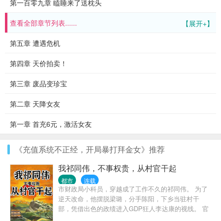
第一百零九章 瞌睡来了送枕头
查看全部章节列表......
【展开+】
第五章 遭遇危机
第四章 天价拍卖！
第三章 废品变珍宝
第二章 天降女友
第一章 首充6元，激活女友
《充值系统不正经，开局暴打拜金女》推荐
我祁同伟，不事权贵，从村官干起
都市
连载
市财政局小科员，穿越成了工作不久的祁同伟。 为了
逆天改命，他摆脱梁璐，分手陈阳，下乡当驻村干
部，凭借出色的政绩进入GDP狂人李达康的视线。 官
场大门重新打开，权势巅峰指日可待……