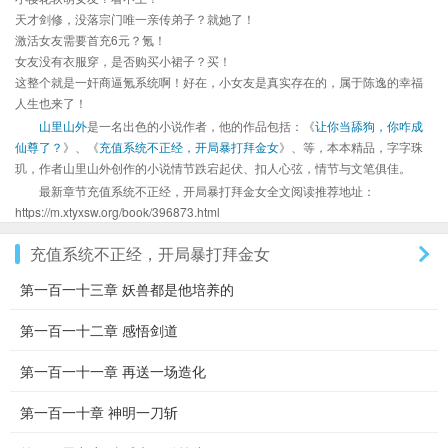
天才剑修，没落宗门唯一亲传弟子？就她了！
激活女友需要首充6元？氪！
女友没有衣服穿，是否购买小裙子？买！
这整个就是一奸商逼氪系统啊！好在，小女友是真实存在的，属于陈逸的幸福
人生也来了！
山里山外
是一名出色的小说作者，他的作品包括：《
让你当舔狗，你咋成
仙尊了？
》、《
充值系统不正经，开局暴打拜金女
》、等，本本精品，字字珠
玑，作者山里山外创作的小说情节跌宕起伏、扣人心弦，情节与文笔俱佳。
最新章节充值系统不正经，开局暴打拜金女全文阅读推荐地址：
https://m.xtyxsw.org/book/396873.html
充值系统不正经，开局暴打拜金女
第一百一十三章 妖兽都是他培养的
第一百一十二章 感悟剑道
第一百一十一章 再送一场造化
第一百一十章 神明一刀斩