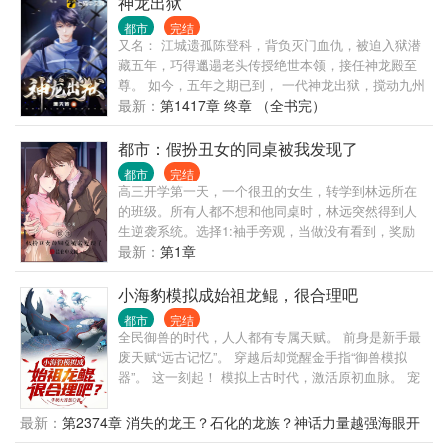
神龙出狱
都市
完结
又名： 江城遗孤陈登科，背负灭门血仇，被迫入狱潜
藏五年，巧得邋遢老头传授绝世本领，接任神龙殿至
尊。 如今，五年之期已到， 一代神龙出狱，搅动九州
风云！
最新：
第1417章 终章 （全书完）
都市：假扮丑女的同桌被我发现了
都市
完结
高三开学第一天，一个很丑的女生，转学到林远所在
的班级。所有人都不想和他同桌时，林远突然得到人
生逆袭系统。选择1:袖手旁观，当做没有看到，奖励
100000元。选择2：主动提出希望和顾怜音同桌，并成
最新：
第1章
功与她同桌，奖励过目不忘技能。林远毫不犹豫选
择...
小海豹模拟成始祖龙鲲，很合理吧
都市
完结
全民御兽的时代，人人都有专属天赋。 前身是新手最
废天赋“远古记忆”。 穿越后却觉醒金手指“御兽模拟
器”。 这一刻起！ 模拟上古时代，激活原初血脉。 宠
兽天赋技能进化路线，我通通都要！ 小海豹开局，也
能养出始祖龙鲲。 小灵猴开局，也能养出齐天大圣。
最新：
第2374章 消失的龙王？石化的龙族？神话力量越强海眼开
小细狗开局，也能养出昆仑犬神。 小色鸽开局，也能
得越快？