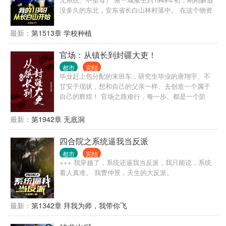
没多久的东北，安东省长白山林村落中。 在这个物资
贫瘠百废待兴、山珍无数的年代，整个长白山成了家
中猎场。 脑袋大的猴头菇，千年成形的人参娃娃，满
最新：
第1513章 学校种植
山遍野的榛蘑山里红野核桃。 香嫩可口的飞龙，看到
人走不动道的傻狍子，松树林成群的灰贼。 数百斤的
官场：从镇长到封疆大吏！
野猪，如山般的黑瞎子，舔一口就能吓死人的山神
都市
完结
爷。 还有那民间流传已久的五大仙，黑水白山，尽在
毕业赶上包分配的末班车，研究生毕业的唐翔宇、不
此间！
甘安于现状，想和自己的父亲一样、去创造一个属于
自己的辉煌！ 官场之路难行，每一步、都是一个阶
梯，且看唐翔宇如何翻云复雨、书写自己的人生！
最新：
第1942章 无底洞
四合院之系统逼我当反派
都市
完结
+++ 我穿越了，系统还逼我当反派，我只能说，系统
看人真准。 我曹仲景，天生的大反派。
最新：
第1342章 拜我为师，我带你飞