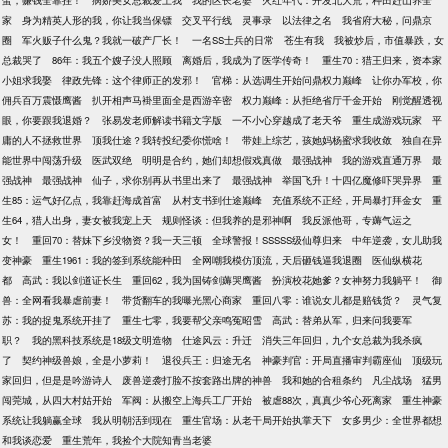
蛋，赚钱全靠挂！
病娇美女总裁爱上我
我的区长老婆
火红年代：开发北大荒，种田赶山养全
家
身为精英人形的我，你让我当保镖
交叉平行线
灵事录
以法律之名
我省府大秘，问鼎京
圈
军火贩子什么鬼？我就一破产厂长！
一名SS士兵的日常
苍生有我
我被炒后，市值暴跌，女
总裁哭了
86年：我五个嫂子没人照顾
离婚后，我成为了医学传奇！
重生70：猎王归来，资本家
小姐求我娶
律政先锋：这个律师正的发邪！
官梯：从选调生开始问鼎权力巅峰
让你办军校，你
佣兵百万震慑鹰酱
扒开相声马褂里面全是西游辛密
权力巅峰：从拒绝省厅千金开始
刚觉醒透视
眼，你要跟我退婚？
张易发老师解读书籍文字版
一不小心穿越成了老天爷
重生成游戏玩家
平
庸的人不拯救世界
顶我仕途？我转投纪委你慌啥！
带娃上综艺，孩她妈杨蜜求我收敛
独自在异
能世界中闯荡升级
医武双绝
明明是合约，她们却想假戏真做
最强战神
我的游戏直通万界
最
强战神
最强战神
仙子，求你别再从书里出来了
最强战神
举国飞升！十四亿魔修吓哭异界
重
生85：运气好亿点，我靠赶海成首富
从村支书到仕途巅峰
充值系统不正经，开局暴打拜金女
重
生64，猎人出身，妻女被我宠上天
规则怪谈：但我养的是邪神啊
我反派他哥，专薅气运之
女！
重回70：替妹下乡没物资？我一天三顿
全球警报！SSSSS级仙尊归来
中年逆袭，女儿助我
变神豪
重生1961：我的签到系统能种田
全网嘲我模仿顶流，天后砸钱逼我退圈
医仙纵横花
都
高武：我以剑道证长生
重回62，我为国铸剑薅哭鹰酱
扮演校花她爹？女神努力我躺平！
御
兽：全网看我暴虐前妻！
带货翻车的我曝光黑心商家
重回八零：谁说女儿都是赔钱货？
灵气复
苏：我的捉鬼系统开挂了
重生七零，我要帮父亲鸣冤昭雪
高武：替弟从军，归来问我要军
职？
我的黑科技系统是18级文明造物
仕途风云：升迁
消失三年回归，九个女总裁为我杀疯
了
契约神级兽娘，全是小萝莉！
退役兵王：归途无名
神豪判官：开局直播审判霸座仙
顶级玩
家回归，但是是吟游诗人
废兽逆袭打脸不按套路出牌的神兽
我和她的合租条约
凡尘战场
猛男
闯莞城，从四大村姑开始
军阀：从搬空上海兵工厂开始
被虐88次，真真少爷心死离家
重生神豪
系统让我躺赢全球
我从明朝活到现在
重生官场：从老干局开始执掌天下
女多男少：全世界都想
和我谈恋爱
重生荒年，我捡个大院知青当老婆