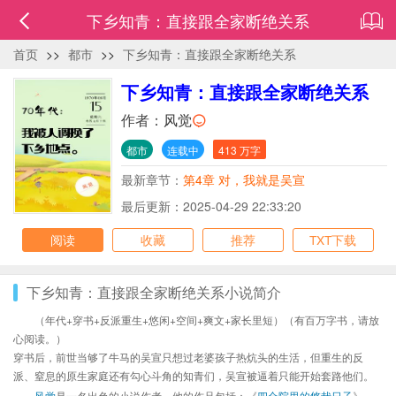
下乡知青：直接跟全家断绝关系
首页
>>
都市
>>
下乡知青：直接跟全家断绝关系
下乡知青：直接跟全家断绝关系
作者：
风觉
都市
连载中
413 万字
最新章节：
第4章 对，我就是吴宣
最后更新：2025-04-29 22:33:20
阅读
收藏
推荐
TXT下载
下乡知青：直接跟全家断绝关系小说简介
（年代+穿书+反派重生+悠闲+空间+爽文+家长里短）（有百万字书，请放
心阅读。）
穿书后，前世当够了牛马的吴宣只想过老婆孩子热炕头的生活，但重生的反
派、窒息的原生家庭还有勾心斗角的知青们，吴宣被逼着只能开始套路他们。
风觉
是一名出色的小说作者，他的作品包括：《
四合院里的悠哉日子
》、