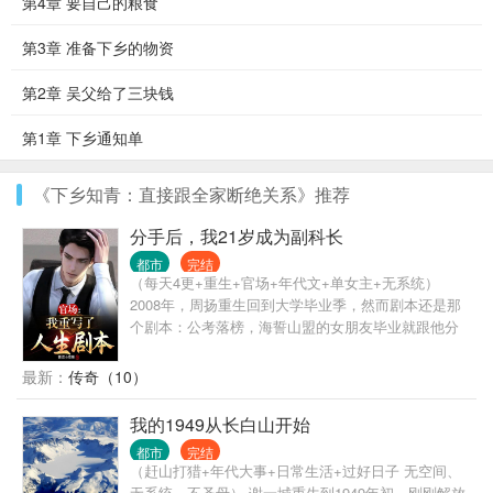
第4章 要自己的粮食
第3章 准备下乡的物资
第2章 吴父给了三块钱
第1章 下乡通知单
《下乡知青：直接跟全家断绝关系》推荐
分手后，我21岁成为副科长
都市
完结
（每天4更+重生+官场+年代文+单女主+无系统）
2008年，周扬重生回到大学毕业季，然而剧本还是那
个剧本：公考落榜，海誓山盟的女朋友毕业就跟他分
手，投出去的简历也犹如石沉大海……不过这一次，
占尽先机的周扬却变得不再茫然，因为他清楚，尽管
最新：
传奇（10）
眼前的起点很低，但是青云大道却尽在眼前……这一
次，他要勇攀高峰，登临权位。
我的1949从长白山开始
都市
完结
（赶山打猎+年代大事+日常生活+过好日子 无空间、
无系统、不圣母） 谢一城重生到1949年初，刚刚解放