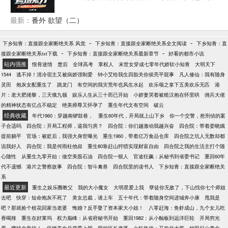
救了一个女人，这个女人将彻底改变他的人生轨迹。
最新：
番外 欲望（二）
-
-
下乡知青：直接跟全家断绝关系 风觉
下乡知青：直接跟全家断绝关系全文阅读
下乡知青：直
-
-
接跟全家断绝关系txt下载
下乡知青：直接跟全家断绝关系最新章节
好看的都市小说
站内强推
恨骨迷情
楚后
全球高考
掌权人
末世女穿成七零年代娇软小知青
大明天下
1544
逃不掉！清冷宿主又被病娇强制爱
钟小艾给我生四胎关你侯亮平屁事
凡人修仙：我有随身
灵田
炮灰女配重生了
跳龙门
有空间的我灾荒年也风生水起
欢乐颂之拿下五美欢乐无匹
港
片：老大肥佬黎，三天饿九顿
娱乐人生从三十而已开始
小娇妻哭着被糙汉抱在怀里哄
佣兵大佬
的精神状态有亿点不稳定
绝美师尊又怀孕了
重生年代文有空间
破云
经典收藏
年代1960：穿越南锣鼓巷，
重生60年代，开局就上山下乡
你一个交警，抢刑侦的案
子合适吗
四合院：开局工程师，逼我匀房？
四合院：你们越激动我越兴奋
四合院：带着娄晓娥
提前躺平
官场：被贬后，我强大身世曝光
重生1960，带着亿万食品仓库
四合院之坑人无数却都
说我好人
四合院：我是何雨柱他叔
重生80靠赶山狩猎实现财富自由
四合院之我的生活主打个随
心随性
从重生九零开始：做空美股石油
四合院一狠人
官途狂飙：从秘书到省委书记
重回60年
代不遗憾
港片之警察故事
四合院：智斗禽兽
四合院里的读书人
下乡知青：直接跟全家断绝关
系
最近更新
重生之娱乐圈教父
我的大小魔女
大明星爱上我
孽徒你无敌了，下山找你七个师姐
去吧
快穿：短命炮灰不死了
美女总裁，请上车
五十年代：带着随身空间进城奔小康
甩我是
吧？那就捡个校花回家当老婆
悔婚？反手娶了资本家大小姐！
八零赶海：鱼虾成山，九个女儿吃
香喝辣
重生在好莱坞
权力巅峰：从省府秘书开始
重回1982：从小舢板到远洋巨轮
开局穷光