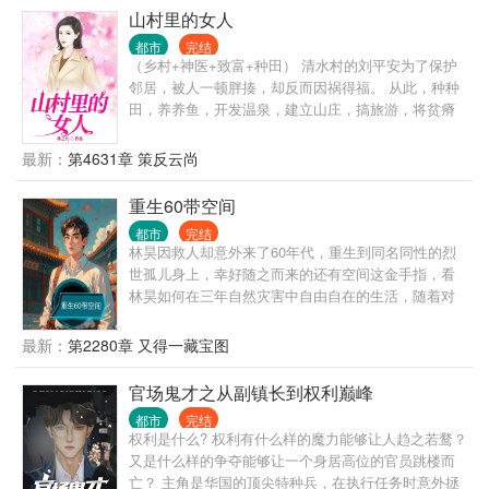
养出星空域主。 小草兔开局，也能养出月神兔仙。 全
山村里的女人
员古神兽级！ 没有最逆天，只有更逆天！ ps:初始宠
都市
完结
兽是一只小海豹_(:3 ⌒?)_ 爱国，正能量，有表妹，有
（乡村+神医+致富+种田） 清水村的刘平安为了保护
农药，不喜勿入 应粉丝要求，30万在读lolita女装热舞
邻居，被人一顿胖揍，却反而因祸得福。 从此，种种
╮( ??ω?? )╭
田，养养鱼，开发温泉，建立山庄，搞旅游，将贫瘠
的清水村发展的蒸蒸日上。 打那以后，刘平安过上了
惬意的乡村生活……
最新：
第4631章 策反云尚
重生60带空间
都市
完结
林昊因救人却意外来了60年代，重生到同名同性的烈
世孤儿身上，幸好随之而来的还有空间这金手指，看
林昊如何在三年自然灾害中自由自在的生活，随着对
空间的探索，慢慢的开发出很多功能，学武学中医，
打猎，自由享受生活。
最新：
第2280章 又得一藏宝图
官场鬼才之从副镇长到权利巅峰
都市
完结
权利是什么? 权利有什么样的魔力能够让人趋之若鹜？
又是什么样的争夺能够让一个身居高位的官员跳楼而
亡？ 主角是华国的顶尖特种兵，在执行任务时意外拯