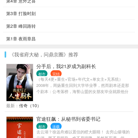
第4章 意外之喜
第3章 打脸时刻
第2章 峰回路转
第1章 夜雨章昌
《我省府大秘，问鼎京圈》推荐
分手后，我21岁成为副科长
都市
完结
（每天4更+重生+官场+年代文+单女主+无系统）
2008年，周扬重生回到大学毕业季，然而剧本还是那
个剧本：公考落榜，海誓山盟的女朋友毕业就跟他分
手，投出去的简历也犹如石沉大海……不过这一次，
占尽先机的周扬却变得不再茫然，因为他清楚，尽管
最新：
传奇（10）
眼前的起点很低，但是青云大道却尽在眼前……这一
次，他要勇攀高峰，登临权位。
官途狂飙：从秘书到省委书记
都市
连载
去云湖？徐远舟难以置信的瞪大眼睛！ 去穷山僻壤的
云湖，既不是明升，也不是喑降，虽然算平调，但......