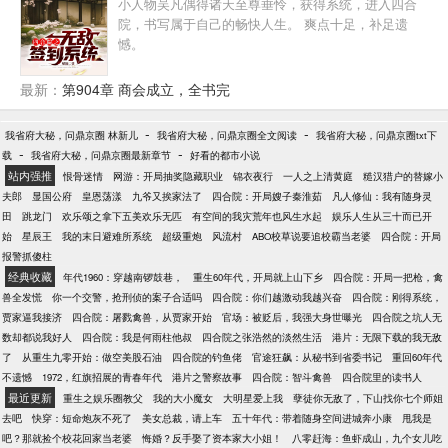
小人物吴凡偶得诸天至尊垂怜，获得系统，进入四合
公子是大船我是小船。哦不对，在赵家人面前，我什
院，书写属于自己的畅快人生。 爽点十足，补足遗
么都不是 林耀东：带塔寨的年轻人在南亚开厂淘金，
憾。
风险低利润高，为赵家打工未来有盼头 陆秉坤：赵公
子提携我成了军工厂的经理，今后不用在缅北带着阿
最新：
第904章 商会成立，全书完
才累死累活了 侯亮平：亚洲地下组织部部长，这个赵
瑞龙不好对付啊 钟小艾：手握科技命脉~富可敌国，
已经是上面的手套，只可与其合作，不能让其成为阶
-
-
我省府大秘，问鼎京圈 林新儿
我省府大秘，问鼎京圈全文阅读
我省府大秘，问鼎京圈txt下
-
下囚！ 祁同伟：感谢赵公子让我与高小琴白头到老 沙
-
载
我省府大秘，问鼎京圈最新章节
好看的都市小说
瑞金：被赵瑞龙抓了小辫子，掀桌便是两败俱伤 高育
站内强推
恨骨迷情
网游：开局抽奖隐藏职业
锦衣夜行
一人之上清黄庭
糙汉猎户的替嫁小
良：被赵瑞龙拿捏，不算窝囊 李达康：虎父无犬子，
夫郎
显国公府
皇恩荡漾
九爷又挨家法了
四合院：开局嫂子秦淮茹
凡人修仙：我有随身灵
瑞龙不简单 赵啸声：昌武市赵家，惹不起汉东省赵家
田
跳龙门
欢乐颂之拿下五美欢乐无匹
有空间的我灾荒年也风生水起
娱乐人生从三十而已开
高明远：我想谈生意，赵公子偏要跟我谈生死 赵德
始
星辰王
我的末日避难所系统
超级重炮
风流村
ABO校草说要追校霸当老婆
四合院：开局
汉：是谁不声不响偷了我别墅里的2亿现金
报警抓傻柱
经典收藏
年代1960：穿越南锣鼓巷，
重生60年代，开局就上山下乡
四合院：开局一把枪，禽
兽全发慌
你一个交警，抢刑侦的案子合适吗
四合院：你们越激动我越兴奋
四合院：刚得系统，
贾家逼我接济
四合院：屠戮禽兽，从贾家开始
官场：被贬后，我强大身世曝光
四合院之坑人无
数却都说我好人
四合院：我是何雨柱他叔
四合院之张浩然的淡然生活
港片：无限下载的我无敌
了
从重生九零开始：做空美股石油
四合院的钓鱼佬
官途狂飙：从秘书到省委书记
重回60年代
不遗憾
1972，红旗招展的青春年代
港片之警察故事
四合院：智斗禽兽
四合院里的读书人
最近更新
重生之娱乐圈教父
我的大小魔女
大明星爱上我
孽徒你无敌了，下山找你七个师姐
去吧
快穿：短命炮灰不死了
美女总裁，请上车
五十年代：带着随身空间进城奔小康
甩我是
吧？那就捡个校花回家当老婆
悔婚？反手娶了资本家大小姐！
八零赶海：鱼虾成山，九个女儿吃