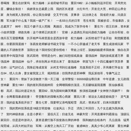
香喝辣
重生在好莱坞
权力巅峰：从省府秘书开始
重回1982：从小舢板到远洋巨轮
开局穷光
蛋，赚钱全靠挂！
病娇美女总裁爱上我
我的区长老婆
火红年代：开发北大荒，种田赶山养全
家
身为精英人形的我，你让我当保镖
交叉平行线
灵事录
以法律之名
我省府大秘，问鼎京
圈
军火贩子什么鬼？我就一破产厂长！
一名SS士兵的日常
苍生有我
我被炒后，市值暴跌，女
总裁哭了
86年：我五个嫂子没人照顾
离婚后，我成为了医学传奇！
重生70：猎王归来，资本家
小姐求我娶
律政先锋：这个律师正的发邪！
官梯：从选调生开始问鼎权力巅峰
让你办军校，你
佣兵百万震慑鹰酱
扒开相声马褂里面全是西游辛密
权力巅峰：从拒绝省厅千金开始
刚觉醒透视
眼，你要跟我退婚？
张易发老师解读书籍文字版
一不小心穿越成了老天爷
重生成游戏玩家
平
庸的人不拯救世界
顶我仕途？我转投纪委你慌啥！
带娃上综艺，孩她妈杨蜜求我收敛
独自在异
能世界中闯荡升级
医武双绝
明明是合约，她们却想假戏真做
最强战神
我的游戏直通万界
最
强战神
最强战神
仙子，求你别再从书里出来了
最强战神
举国飞升！十四亿魔修吓哭异界
重
生85：运气好亿点，我靠赶海成首富
从村支书到仕途巅峰
充值系统不正经，开局暴打拜金女
重
生64，猎人出身，妻女被我宠上天
规则怪谈：但我养的是邪神啊
我反派他哥，专薅气运之
女！
重回70：替妹下乡没物资？我一天三顿
全球警报！SSSSS级仙尊归来
中年逆袭，女儿助我
变神豪
重生1961：我的签到系统能种田
全网嘲我模仿顶流，天后砸钱逼我退圈
医仙纵横花
都
高武：我以剑道证长生
重回62，我为国铸剑薅哭鹰酱
扮演校花她爹？女神努力我躺平！
御
兽：全网看我暴虐前妻！
带货翻车的我曝光黑心商家
重回八零：谁说女儿都是赔钱货？
灵气复
苏：我的捉鬼系统开挂了
重生七零，我要帮父亲鸣冤昭雪
高武：替弟从军，归来问我要军
职？
我的黑科技系统是18级文明造物
仕途风云：升迁
消失三年回归，九个女总裁为我杀疯
了
契约神级兽娘，全是小萝莉！
退役兵王：归途无名
神豪判官：开局直播审判霸座仙
顶级玩
家回归，但是是吟游诗人
废兽逆袭打脸不按套路出牌的神兽
我和她的合租条约
凡尘战场
猛男
闯莞城，从四大村姑开始
军阀：从搬空上海兵工厂开始
被虐88次，真真少爷心死离家
重生神豪