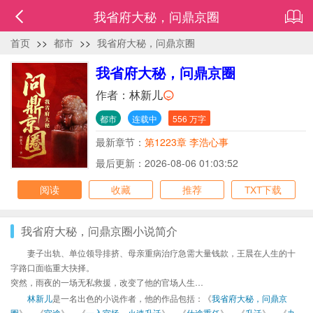
我省府大秘，问鼎京圈
首页
>>
都市
>>
我省府大秘，问鼎京圈
我省府大秘，问鼎京圈
作者：
林新儿
都市
连载中
556 万字
最新章节：
第1223章 李浩心事
最后更新：2026-08-06 01:03:52
阅读
收藏
推荐
TXT下载
我省府大秘，问鼎京圈小说简介
妻子出轨、单位领导排挤、母亲重病治疗急需大量钱款，王晨在人生的十
字路口面临重大抉择。
突然，雨夜的一场无私救援，改变了他的官场人生…
林新儿
是一名出色的小说作者，他的作品包括：《
我省府大秘，问鼎京
圈
》、《
官途
》、《
一入官场，火速升迁
》、《
仕途重任
》、《
升迁
》、《
办