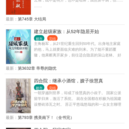
.......
最新：
第745章 大结局
建立超级家族：从52年隐居开始
都市
完结
主角杨军，从21世纪重生回到50年代。出身地主家庭
的他，马上就要面临灾难的到来。为了能不重蹈覆
辙，他果断离开家乡，前往适合隐居的深山老林。 好
在有金手指，每一天，可以搜索一次词条。 在寻找隐
居地点的路上，他依靠金手指搜集各种物资和学习各
最新：
第3632章 帝尊的隐忧
种技能，最终在三国边境隐居生活。 建设房屋，饲养
牲畜，种植作物，还要每天烧砖瓦，烧木炭，奇迹般
四合院：继承小酒馆，嫂子徐慧真
的建立起了一个庞大的私人庄园。 在这个过程中，庄
都市
完结
园里的家人逐渐增多，儿女成群。 21世纪后，一个庞
一朝穿越到世界，却成了徐慧真的小叔子。 国家公派
大的家族登上了舞台。 本书属于长篇，日常比较多，
留学归来，激活了系统。 就在全国都在积极为祖国建
没有乱七八糟的人际关系，对话也很少，不喜欢此类
设整砖添瓦之时。 苏正平悠哉悠哉的和一众女主聊理
型的，请谨慎。最后，本书非逻辑文，合理文，较真
想，毫不吝啬的抛出来一件又一件高科技。 什么？何
的朋友请绕行。谢谢。
大清你要跑路？ 行呀！你走吧！但是你也不想雨水变
最新：
第793章 携美南下！（全书完）
成没人管的野孩子吧。 什么？秦淮茹同志，你家里没
粮吃了？ 我有呀！不过你看这非亲非故的，也不能让