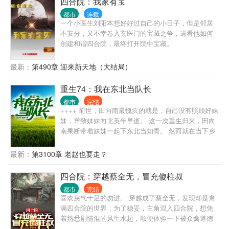
四合院：我家有宝
我白帮忙吧！ 什么？马上风暴要来了？ 不怕！...... 苏
都市
连载
正平一个21世纪的人，却迷失在了物欲横流的年代
一个小医生刘阳本想好好过自己的小日子，但是邻居
里。 不过！只要国家强大了，就让我自甘堕落吧！
不安分，又不幸卷入玄医门的宝藏之争，请看他如何
我……苏正平认了！
创建和谐四合院，最终打开院中宝藏。
最新：
第490章 迎来新天地（大结局）
重生74：我在东北当队长
都市
完结
++++ 前世，田向南最愧疚的就是，自己没有照顾好妹
妹，导致妹妹向北英年早逝。 这一次重生归来，田向
南果断带着妹妹一起下东北当知青。 然而就在当下乡
的路上，他却偶然间在一个山洞里得到了巫由传承。
去打猎，我有自制的神奇巫水，不但能养殖，各种猎
最新：
第3100章 老赵也要走？
物自己送上门。 缺钱了，培育各种药材回购给供销
社，换钱换粮换百货...... 村里的极品人渣想要找麻
四合院：穿越蔡全无，冒充傻柱叔
烦......？ 来来来！让你们见识一下MMA联盟荣誉会员
都市
完结
的含金量........！
喜欢戾气十足的勿进。 穿越成了蔡全无，发现却是禽
满四合院的世界，为了稳妥，主角混入四合院，想凭
着熟悉剧情混的风生水起，顺便体验一下被众禽道德
绑架是什么滋味，谁知道给你们机会，你们不中用，