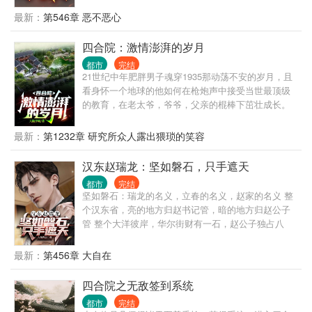
看我们的主角反过来绑架众禽，惬意生活。
最新：
第546章 恶不恶心
四合院：激情澎湃的岁月
都市
完结
21世纪中年肥胖男子魂穿1935那动荡不安的岁月，且
看身怀一个地球的他如何在枪炮声中接受当世最顶级
的教育，在老太爷，爷爷，父亲的棍棒下茁壮成长。
只是慢慢的他发现这里面竟然有电视剧中的人物出
现，大厨何大清，小何雨柱、许大茂。 请看主角如何
最新：
第1232章 研究所众人露出猥琐的笑容
在这激情澎湃的岁月中助国一步一步实现伟大复兴！
汉东赵瑞龙：坚如磐石，只手遮天
都市
完结
坚如磐石：瑞龙的名义，立春的名义，赵家的名义 整
个汉东省，亮的地方归赵书记管，暗的地方归赵公子
管 整个大洋彼岸，华尔街财有一石，赵公子独占八
斗，巴菲特一斗，天下人共分一斗 无论何时何地，无
论谁在管，赵公子在的地方，都统一归赵公子管 年轻
最新：
第456章 大自在
气盛刘华强，疯癫狂傲苗青山，无法无天谢文东，胜
天半子祁同伟，逆天改命黎志田，绿藤大佬高明远，
四合院之无敌签到系统
全村带富林耀东，横扫港城张世豪… 黎志田：钱外有
都市
完结
钱，官上还有官，赵公子便是我最后的底牌 郑刚：赵