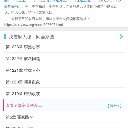
公厅秘书
》、等，本本精品，字字珠玑，作者林新儿创作的小说情节跌宕起
伏、扣人心弦，情节与文笔俱佳。
最新章节我省府大秘，问鼎京圈全文阅读推荐地址：
https://m.xtyxsw.org/book/397697.html
我省府大秘，问鼎京圈
第1223章 李浩心事
第1222章 解决问题
第1221章 拉拢人心
第1220章 项目乱象
第1219章 暗访收获
查看全部章节列表......
【展开+】
第5章 冤家路窄