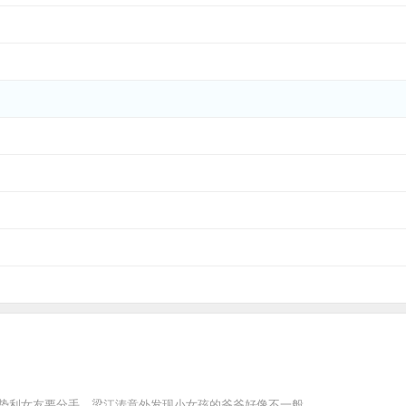
利女友要分手，梁江涛意外发现小女孩的爷爷好像不一般........