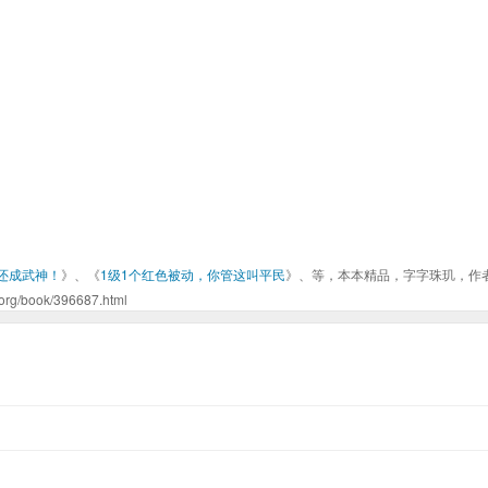
还成武神！
》、《
1级1个红色被动，你管这叫平民
》、等，本本精品，字字珠玑，作
ook/396687.html