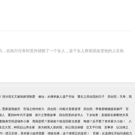
种兵，在执行任务时意外拯救了一个女人，这个女人将彻底改变他的人生轨
！清冷宿主又被病娇强制爱
修仙：从继承敌人遗产开始
重生之四合院的日子
四合院：夭寿，我
，贾家逼我接济
官场之绝对权力
四合院：闷棍才是硬道理
四合院：带着娄晓娥提前躺平
官
狠人
重回60年代不遗憾
港片之警察故事
四合院里的读书人
下乡知青：直接跟全家断绝关系
着随身空间进城奔小康
甩我是吧？那就捡个校花回家当老婆
悔婚？反手娶了资本家大小姐！
八
发北大荒，种田赶山养全家
身为精英人形的我，你让我当保镖
交叉平行线
灵事录
以法律之
70：猎王归来，资本家小姐求我娶
律政先锋：这个律师正的发邪！
官梯：从选调生开始问鼎权力