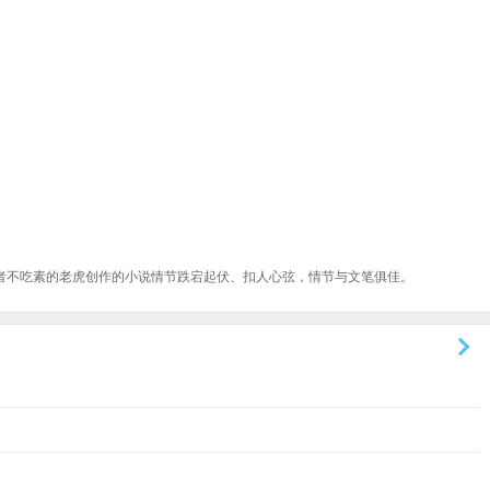
者不吃素的老虎创作的小说情节跌宕起伏、扣人心弦，情节与文笔俱佳。