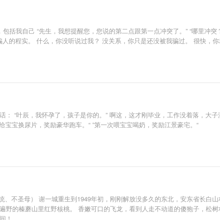
话，包括我自己 “先生，我想提醒您，您说的第二点跟第一点冲突了。” “哪里冲突
，从不骗人的程实。 什么，你没听说过我？ 没关系，你只是还没被我骗过。 很快，
： “叶辰，我怀孕了，孩子是你的。” 啊这，这才刚毕业，工作没着落，大子
次给宝宝换尿片，奖励豪华跑车。“ ”第一次喂宝宝喝奶，奖励江景豪宅。“
系统、不圣母） 谢一城重生到1949年初，刚刚解放没多久的东北，安东省长白
山遍野的榛蘑山里红野核桃。 香嫩可口的飞龙，看到人走不动道的傻狍子，松树
间！