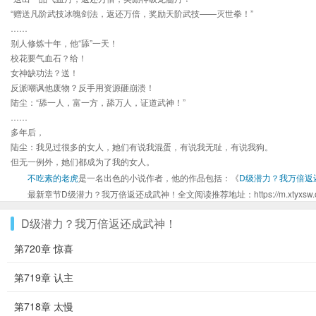
“赠送凡阶武技冰魄剑法，返还万倍，奖励天阶武技——灭世拳！”
……
别人修炼十年，他“舔”一天！
校花要气血石？给！
女神缺功法？送！
反派嘲讽他废物？反手用资源砸崩溃！
陆尘：“舔一人，富一方，舔万人，证道武神！”
……
多年后，
陆尘：我见过很多的女人，她们有说我混蛋，有说我无耻，有说我狗。
但无一例外，她们都成为了我的女人。
不吃素的老虎
是一名出色的小说作者，他的作品包括：《
D级潜力？我万倍返
最新章节D级潜力？我万倍返还成武神！全文阅读推荐地址：https://m.xtyxsw.org/b
D级潜力？我万倍返还成武神！
第720章 惊喜
第719章 认主
第718章 太慢