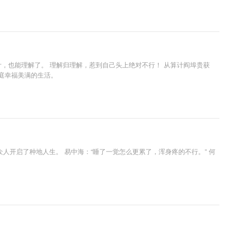
计，也能理解了。 理解归理解，惹到自己头上绝对不行！ 从算计阎埠贵获
家庭幸福美满的生活。
开启了种地人生。 易中海：“睡了一觉怎么更累了，浑身疼的不行。” 何