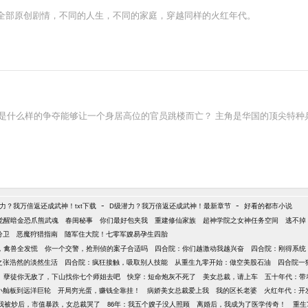
全部原创剧情，不同的人生，不同的家庭，穿越同样的火红年代。
又是什么样的争夺能够让一个身居高位的官员跳楼而亡？ 主角是华国的顶尖特
-
-
力？我万倍返还成武神！txt下载
D级潜力？我万倍返还成武神！最新章节
好看的都市小说
觉醒暗金恐爪熊武魂
春闺秘事
你们最好包夹我
重建修仙家族
超神学院之女神任务空间
逃不掉
分卫
恶魔狩猎指南
随军住大院！七零军嫂易孕生四胎
，禽兽全发慌
你一个交警，抢刑侦的案子合适吗
四合院：你们越激动我越兴奋
四合院：刚得系统
之张浩然的淡然生活
四合院：疯狂接触，吸取别人技能
从重生九零开始：做空美股石油
四合院一
孽徒你无敌了，下山找你七个师姐去吧
快穿：短命炮灰不死了
美女总裁，请上车
五十年代：带
从小舢板到远洋巨轮
开局穷光蛋，赚钱全靠挂！
病娇美女总裁爱上我
我的区长老婆
火红年代：开
我被炒后，市值暴跌，女总裁哭了
86年：我五个嫂子没人照顾
离婚后，我成为了医学传奇！
重生