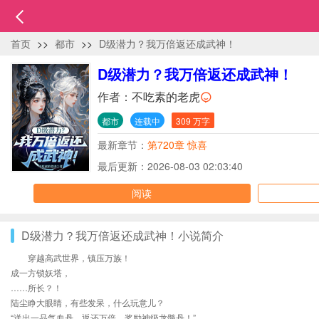
首页
>>
都市
>>
D级潜力？我万倍返还成武神！
D级潜力？我万倍返还成武神！
作者：
不吃素的老虎
都市
连载中
309 万字
最新章节：
第720章 惊喜
最后更新：2026-08-03 02:03:40
阅读
D级潜力？我万倍返还成武神！小说简介
穿越高武世界，镇压万族！
成一方锁妖塔，
……所长？！
陆尘睁大眼睛，有些发呆，什么玩意儿？
“送出一品气血丹，返还万倍，奖励神级龙髓丹！”