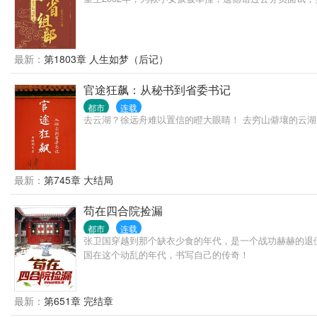
最新：
第1803章 人生如梦（后记）
官途狂飙：从秘书到省委书记
都市
连载
去云湖？徐远舟难以置信的瞪大眼睛！ 去穷山僻壤的云湖，既不是
最新：
第745章 大结局
苟在四合院捡漏
都市
连载
张卫国穿越到那个缺衣少食的年代，是一个战功赫赫的退
国在这个动乱的年代，书写自己的传奇！
最新：
第651章 完结章