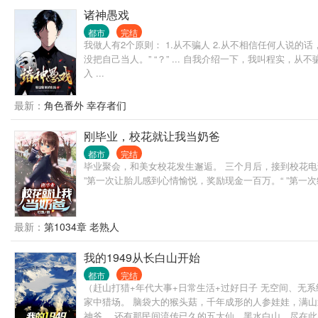
诸神愚戏
都市
完结
我做人有2个原则： 1.从不骗人 2.从不相信任何人说的
没把自己当人。” “？” ... 自我介绍一下，我叫程实
入 ...
最新：
角色番外 幸存者们
刚毕业，校花就让我当奶爸
都市
完结
毕业聚会，和美女校花发生邂逅。 三个月后，接到校花电话
”第一次让胎儿感到心情愉悦，奖励现金一百万。“ ”第一
最新：
第1034章 老熟人
我的1949从长白山开始
都市
完结
（赶山打猎+年代大事+日常生活+过好日子 无空间、无
家中猎场。 脑袋大的猴头菇，千年成形的人参娃娃，满
神爷。 还有那民间流传已久的五大仙，黑水白山，尽在此