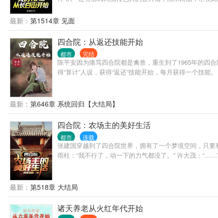
最新：
第1514章 见面
四合院：从返还技能开始
都市
完结
陈平安因为痛骂四合院都是禽兽，重生到了1965年的四
得“算计”人设，获得“返还”技能开始，每月获得一个技
最新：
第646章 系统回归【大结局】
四合院：农场主的美好生活
都市
连载
张建国穿越到了四合院世界，拥有了一个梦境空间，只要和
雨柱：“我不行了，动一下的力气都没了。” 许大茂：“…
最新：
第518章 大结局
诸天养老从火红年代开始