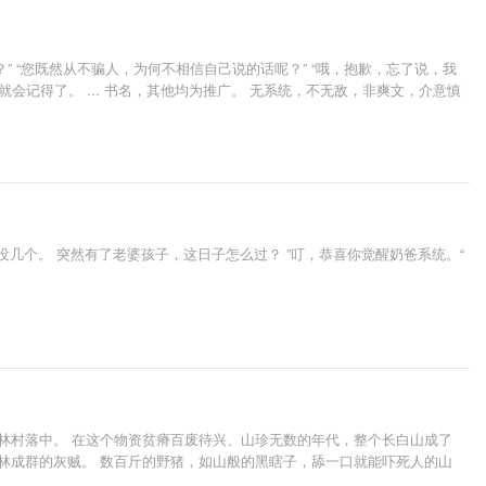
？” “您既然从不骗人，为何不相信自己说的话呢？” “哦，抱歉，忘了说，我
你就会记得了。 ... 书名，其他均为推广。 无系统，不无敌，非爽文，介意慎
没几个。 突然有了老婆孩子，这日子怎么过？ ”叮，恭喜你觉醒奶爸系统。“
山林村落中。 在这个物资贫瘠百废待兴、山珍无数的年代，整个长白山成了
林成群的灰贼。 数百斤的野猪，如山般的黑瞎子，舔一口就能吓死人的山