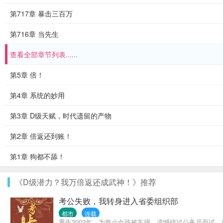
第717章 暴击三百万
第716章 当先生
查看全部章节列表......
第5章 倍！
第4章 系统的妙用
第3章 D级天赋，时代遗留的产物
第2章 倍返还到账！
第1章 狗都不舔！
《D级潜力？我万倍返还成武神！》推荐
考公失败，我转身进入省委组织部
都市
连载
重生2002年，为救小女孩被车撞，遗憾错过公务员面试，势