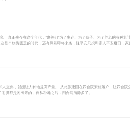
合院。 真正生存在这个年代，“禽兽们”为了生存、为了孩子、为了养老的各种算
能。 这是个物资匮乏的时代，还有风暴即将来袭，陈平安只想和家人平安度日，
人交集，就能让人种地提高产量。 从此张建国在四合院安稳落户，让四合院众人
…” 闹腾都是闲出来的，自从种地之后，四合院清静多了。