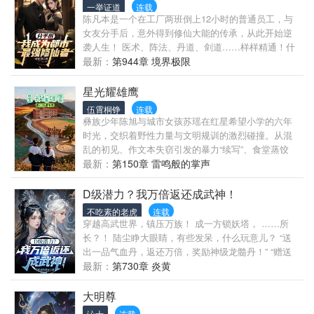
踏上旅行之路，迟到了四年的系统终于来了，［不正
一举证道
连载
经系统］绑定，？？？喂喂喂…谁家好系统能叫这名
陈凡本是一个在工厂两班倒上12小时的普通员工，与
字？俗话说好马配好鞍，一定是系统名字写错了，他
女友分手后，意外得到修仙大能的传承，从此开始逆
可是人见人爱花见花开正经小郎君。 为证明自己，跟
袭人生！ 医术、阵法、丹道、剑道……样样精通！什
随系统的指引，林哲来到了半岛，开启了一种他完全
么亿万富翁？什么古武传人？术法大师？镇国战神？
最新：
第944章 境界极限
没有想过的生活……
统统都被被陈凡踩在脚下！ 炼气、筑基、金丹、元
婴、化神……从地球到修仙界，陈凡最终飞升成仙！
星光耀雄鹰
伍霄桐铮
连载
彝族少年陈旭与城市女孩苏瑶在红星希望小学的六年
时光，交织着野性力量与文明规训的激烈碰撞。从混
乱的初见、作文本失窃引发的暴力“续写”、食堂蒸饺
的“护食”怒吼，到赛装节狼牙项圈的笨拙守护、暴雨泥
最新：
第150章 雷鸣般的掌声
泞中的沉默背负，直至都阳节篝火旁陈旭那声石破天
惊的“留下——！”嘶吼，冲突与守护贯穿始终，锻造着
D级潜力？我万倍返还成武神！
他们深刻的羁绊。 小学毕业会考放榜日，火把节余温
不吃素的老虎
连载
未散。校长曲比阿敏在毕业典礼上深情赞颂党和国家
穿越高武世界，镇压万族！ 成一方锁妖塔， ……所
教育政策如“托举的翅膀”，激励学子“带着看世界的渴
长？！ 陆尘睁大眼睛，有些发呆，什么玩意儿？ “送
望出发，更要系住乡土根脉学成归来”。 典礼落幕，陈
出一品气血丹，返还万倍，奖励神级龙髓丹！” “赠送
旭与苏瑶攀上山巅。俯瞰承载六年悲欢的校园，山风
凡阶武技冰魄剑法，返还万倍，奖励天阶武技——灭
最新：
第730章 炎黄
拂过，夕照熔金。回忆如潮——混乱的初见、暴雨归
世拳！” …… 别人修炼十年，他“舔”一天！ 校花要气血
途的脊背与守护、冰凉的狼牙、都阳节篝火的呐
石？给！ 女神缺功法？送！ 反派嘲讽他废物？反手用
大明尊
喊……陈旭将象征力量的鹰翎插入苏瑶发间：“初中继
资源砸崩溃！ 陆尘：“舔一人，富一方，舔万人，证道
沁士
连载