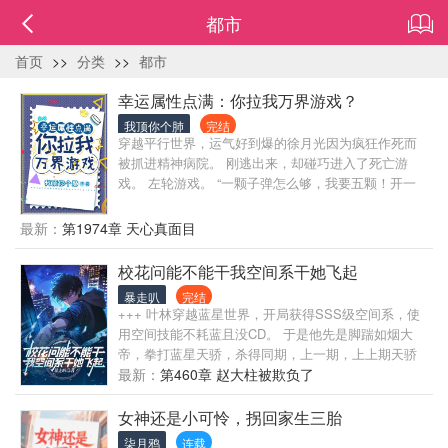
都市
首页
>>
分类
>>
都市
幸运属性点满：你拉我万界游戏？
我顶你个肺
完结
穿越平行世界，运气好到爆的徐月光因为疯狂作死而
被抓进精神病院。 刚逃出来，却碰巧进入了死亡游
戏。 左轮游戏。 “一颗子弹怎么够，我要五颗！开一
枪？你看不起我？开三枪！” 徐月光拿着六个单孔的左
轮对自己连开三枪！ 丧尸世界。 “为什么丧尸都不攻
最新：
第1974章 天心真面目
击他！” “我去！我要举报，徐月光在死亡游戏开G” 修
仙世界其他玩家遇宝靠运气？ 徐月光出门就有天材地
校花问能不能干我空间系干她飞起
宝源源不断送上门，不用跌落山崖也有秘籍送上门。
暴走叭
完结
徐月光：我就是运气好了一点…… 本书又名: {本小说
+++ 叶林穿越蓝星世界，开局获得SSS级空间系，使
涉及恐怖，探案，丧尸，武侠，修仙等世界}
用空间技能不耗蓝且没CD。 于是他先是脚踹如烟大
帝，拳打蓝星天骄，杀得同期，上一期，上上期天骄
尽低眉！ 武考： 别人外围杀怪逐步递进，他瞬移直取
最新：
第460章 赵大柱被欺负了
核心区BOSS人头！ 别人武考三天饿九顿，他空间异
能带美食，三天十二顿！ 全球异能者大赛： 解说：不
女神还是小可怜，拐回家生三胎
好！泡菜国，樱花国，毛国要对叶林进行车轮战！ 叶
柒月鸦
连载