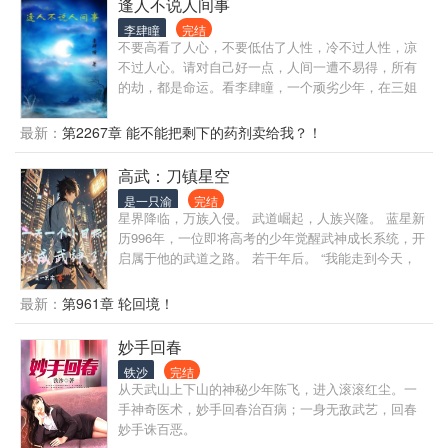
小男生，辛愿哪里受的了这些？于是慌张的从租房软
逢人不说人间事
件中寻找房屋。 可就在辛愿按照约定准备离开时。 她
李肆瞳
完结
们三个后悔了！？ 一向不善交谈的“小蛋糕”拉着他的
不要高看了人心，不要低估了人性，冷不过人性，凉
手，让他不要离开。 和他关系最好的“热辣玫瑰”，更
不过人心。请对自己好一点，人间一遭不易得，所有
是将他的换宿申请撕成两半。 就连一向讨厌男生的“冰
的劫，都是命运。看李肆瞳，一个顽劣少年，在三姐
山萝莉”，都恳求他继续在寝室住下去。 不仅如此。
庇佑下，如何走出青春的迷茫。
在寝室外，还以一名高冷学姐，对他虎视眈眈？ 辛
最新：
第2267章 能不能把剩下的药剂卖给我？！
愿：“要不要这么刺激？我真没想攻略室友！”
高武：刀镇星空
是一只渝
完结
星界降临，万族入侵。 武道崛起，人族兴隆。 蓝星新
历996年，一位即将高考的少年觉醒武神成长系统，开
启属于他的武道之路。 若干年后。 “我能走到今天，
全靠坚持和努力......” ——武神姜越。 ...... ...... .......
“世间伪神万千，真神独我一人！”
最新：
第961章 轮回境！
妙手回春
铁沙
完结
从天武山上下山的神秘少年陈飞，进入滚滚红尘。一
手神奇医术，妙手回春治百病；一身无敌武艺，回春
妙手诛百恶。