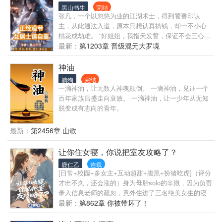
统发布的任务。 沈赤繁妥协了。 他对豪门争斗不感兴
黑山书生
完结
趣，也对搞好兄弟关系不感兴趣，回豪门只是为了完
张凡，一个以忽悠为业的江湖术士，得到饕餮印认
成任务。 只是那个假少爷非要上赶着找死，他也不会
主，从此通法入道，原本只想认真搞钱，却一不小心
手软。 沈赤繁面无表情的擦了擦匕首上的血迹，刚走
桃花成劫难。 “好姐姐，我指天发誓，保证不会三心二
出巷子，就和萧家小少爷撞上。 萧家小少爷肉眼可见
意，否则我天打雷劈。” “不好，天打雷劈来了，我命
最新：
第1203章 晋级混元大罗境
的恐惧，他哆哆嗦嗦半天，在沈赤繁不耐烦的冰冷视
休矣……” “嗯！差点忘了，我能硬抗天雷。”
线下颤抖着开口：“哥……你脸上还有血。” 沈赤
神油
繁：“…………” 沈赤繁云淡风轻的擦去脸上的血，转
躺狗
完结
身就走。 当天晚上得知假少爷死讯的小少
一滴神油，让无数人神魂颠倒。 一滴神油，见证一个
爷：“……”好可怕！ 而沈赤繁，在萧家没多久，依次
百年家族昌盛走向衰败。 一滴神油，让一少年从无知
遇见了自己的同僚，并被告知无限游戏在现实世界复
脱变成有志向的青年。
苏。 沈赤繁：“…………” 看来，为了以后能够继续轻
松生活，他还得努力一把。
最新：
第2456章 山歌
让你住女寝，你说把室友攻略了？
鹿仁乙
连载
[日常+校园+多女主+互动超甜+腹黑+扮猪吃虎]（评分
才出不久，还会涨的）身为母胎solo的辛愿，因为负责
录入信息老师的疏忽，意外住进了三名绝美女生的寝
室。 做为女生寝室唯一的一名男生。 三人对他充满恶
最新：
第862章 你被带坏了！
意，又充满好奇。 甚至偶尔还会试探辛愿。 做为纯情