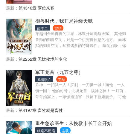
最新：
第4346章 两位来客
御兽时代，我开局神级天赋
闫不二
完结
穿越到全民御兽的世界，林默开局觉醒天赋。 其他御
兽师的御兽空间，只是一个供宠兽休息的地方。 而林
默的御兽空间，却有诸多的特殊属性。 瞬间召唤：你
召唤宠兽要画法阵？不好意思，我瞬发！ 资质提升：
宠兽等级有点低？没关系，分分钟让它变神兽。 负面
最新：
第2252章 无忧秘境的变化
状态清除：中毒了没法战斗？来来来，到御兽空间逛
一圈，出来又是一条好汉，不……好兽！ 除此之外，
军王龙首（九五之尊）
还有高速成长、血脉洗礼……等等等等。 若干年后，
风情犹在
完结
看着林默身边围绕的一众神级宠兽，所有人的世界观
杀神，一招弑一人！罗刹，一刀摄一城！而他，一人
瞬间崩塌了。 一个人带一群神兽，林默你简直不当人
镇一国！ 他的封号，北境龙首，战神之神！ 一月前，
啊！ 林默微微一笑：“没办法，谁让老子的背后是地球
哥哥婚宴上，一家惨遭迫害，只留下新婚妻子。 可他
呢。”
却被敌人围困战场，无法回去救援。 一怒之下，他杀
光数万贼寇，斩杀五大至尊！ 而今天，龙首林策，回
最新：
第4197章 畜牲就是畜牲
来了！ “此次回归，我只带两人，丛林之王，霸虎！暗
杀之王，七里！” “属下，誓死效忠！” “策弟！” “嫂
重生急诊医生：从挽救市长千金开始
子！” 长眉入鬓，铁泪化血！ 敌人，要跪着，女人，
纸扇不用扇
连载
要躺着！ 我是战神之神，敌人却说我是魔！是魔又如