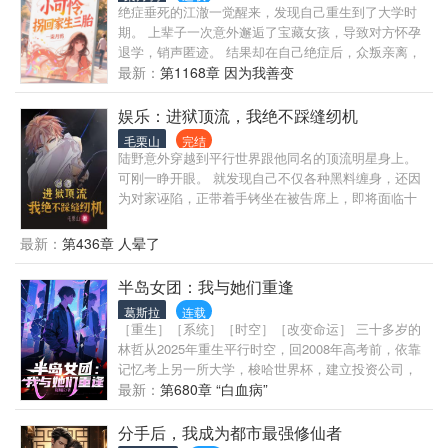
林：不会吧，不会吧？不会真的有人放技能耗蓝的
绝症垂死的江澈一觉醒来，发现自己重生到了大学时
吧？ 第三次人魔大战： 七阶叶林：你过来啊！ 八阶
期。 上辈子一次意外邂逅了宝藏女孩，导致对方怀孕
魔皇：哼！区区七阶宗师，也敢在我面前放肆？ 半小
退学，销声匿迹。 结果却在自己绝症后，众叛亲离，
时后...... 魔皇气急败坏：你特么有种别跑！ 叶林邪魅
唯有她独自一人带着女儿陪自己走完余生。 这辈子，
最新：
第1168章 因为我善变
一笑：嘿嘿，我来了！我又走了！ 蓝星异能者： 法
江澈决定痛改前非…… …… 江澈：“陈同学，我觉得
师：都特酿是法师！为什么他能无限使用技能？ 战
你住女生寝室很危险，我买了一套房，要不我们搬出
娱乐：进狱顶流，我绝不踩缝纫机
士：他一个空间系，怎么还拳拳暴击啊？
去一起住吧！” 陈晚渔：“跟你住那不是更危险？” 江
毛栗山
完结
澈：“陈同学，我们是好朋友，好朋友之间亲个嘴很正
陆野意外穿越到平行世界跟他同名的顶流明星身上。
常吧！” 陈晚渔：“……” 江澈：“陈同学，我觉得我们的
可刚一睁开眼。 就发现自己不仅各种黑料缠身，还因
关系很不稳定，要不你给我生个孩子，我们稳固一下
为对家诬陷，正带着手铐坐在被告席上，即将面临十
关系！” 陈晚渔：“？？？”
年牢狱之灾。 面对这一切，带着他穿越过来的系统，
却缩着头装死。 踩缝纫机？根本踩不了一点。 陆野果
最新：
第436章 人晕了
断威胁系统，拿到新手大礼包。 反手就将原告变被
告，送了进去。 原告律师也送进去。 陷害他的对家统
半岛女团：我与她们重逢
统送进去。 他看着满网的小黑子，笑了，这可都是好
葛斯拉
连载
韭菜啊，送进去送进去。 当别人在里面把缝纫机都快
［重生］［系统］［时空］［改变命运］ 三十多岁的
踩出火星子时。 陆野拿着这些人踩缝纫机挣的积分，
林哲从2025年重生平行时空，回2008年高考前，依靠
在娱乐圈大杀四方。 网友：陆野真的是来当艺人的
记忆考上另一所大学，梭哈世界杯，建立投资公司，
吗？他该不会是官方派来净网的吧？
拥有了上辈子遥不可及的身家地位。 就在他满足现在
最新：
第680章 “白血病”
生活，大学毕业准备回家养老时，父母嫌弃他天天躺
在床上，被赶出家门，准备来一场说走就走的旅游，
分手后，我成为都市最强修仙者