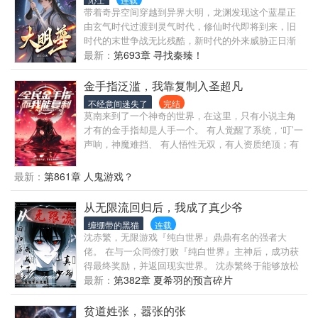
续教你防身术。”苏瑶以书写未来的钢笔别上陈旭胸
武神！” …… 多年后， 陆尘：我见过很多的女人，她
带着奇异空间穿越到异界大明，龙渊发现这个蓝星正
前：“你学电路图，我学银饰锻造。”目光越过翻滚的金
们有说我混蛋，有说我无耻，有说我狗。 但无一例
由玄气时代过渡到灵气时代，修仙时代即将到来，旧
色麦浪，投向天际青松初中的轮廓，心中激荡着对知
外，她们都成为了我的女人。
时代的末世争战无比残酷，新时代的外来威胁正日渐
识的渴求、未来的憧憬，以及学成本领、反哺乡土的
来临，身处险境的他能否化险为夷，逆天改命？
最新：
第693章 寻找秦臻！
共同热望。山风作证，雄鹰与索玛花将各自翱翔，心
系凉山的根……
金手指泛滥，我靠复制入圣超凡
不经意间迷失了
完结
莫南来到了一个神奇的世界，在这里，只有小说主角
才有的金手指却是人手一个。 有人觉醒了系统，‘叮’一
声响，神魔难挡、 有人悟性无双，有人资质绝顶；有
人拥有逆天功法，有人拥有戒指老爷爷…… 当莫南发
现自己可以复制别人的金手指的时候，他笑了。 准备
最新：
第861章 人鬼游戏？
好被收割了么？各位天才？
从无限流回归后，我成了真少爷
缠绷带的黑猫
连载
沈赤繁，无限游戏『纯白世界』鼎鼎有名的强者大
佬。 在与一众同僚打败『纯白世界』主神后，成功获
得最终奖励，并返回现实世界。 沈赤繁终于能够放松
下来了。 三个月后，他被人找上门认亲了。 从始至终
最新：
第382章 夏希羽的预言碎片
都是孤儿的沈赤繁：？ 他看着哭泣的两个大人，又看
自称是他弟弟的桀骜少年，最后看了眼诈尸的伴生系
贫道姓张，嚣张的张