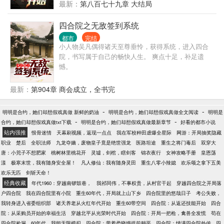
最新：
第八百七十九章 大结局
四合院之无敌签到系统
都市
完结
小人物吴凡偶得诸天至尊垂怜，获得系统，进入四合
院，书写属于自己的畅快人生。 爽点十足，补足遗
憾。
最新：
第904章 商会成立，全书完
-
-
明明是合约，她们却想假戏真做 新鲜的奶油
明明是合约，她们却想假戏真做全文阅读
明明是
-
-
合约，她们却想假戏真做txt下载
明明是合约，她们却想假戏真做最新章节
好看的都市小说
站内强推
恨骨迷情
天幕刷视频，返现一点点
我在军校种田虐爆全星际
网游：开局抽奖隐藏
职业
楚后
全职法师
九龙夺嫡，废物皇子竟是绝世强龙
医路坦途
重生之将门毒后
双穿大
唐：小兕子不想肥家
桃树林里桃花开
灵墟，剑棺，瞎剑客
锦衣夜行
女神攻略手册
皇恩荡
漾
极寒末世，我有随身安全屋！
凡人修仙：我有随身灵田
重生八零小辣媳
欢乐颂之拿下五美
欢乐无匹
剑斩天命！
经典收藏
年代1960：穿越南锣鼓巷，
我祁同伟，不事权贵，从村官干起
穿越四合院之开局落
户四合院
我在四合院里有小院
重生60年代，开局就上山下乡
四合院里的悠哉日子
考公失败，
我转身进入省委组织部
诸天养老从火红年代开始
重生60带空间
四合院：从返还技能开始
四合
院：从采购员开始的幸福生活
穿越北平从光荣时代开始
四合院：开局一把枪，禽兽全发慌
苟在
四合院捡漏
60年代，我能无限模拟
四合院：带着娄晓娥提前躺平
四合院：情满四合院外传
四