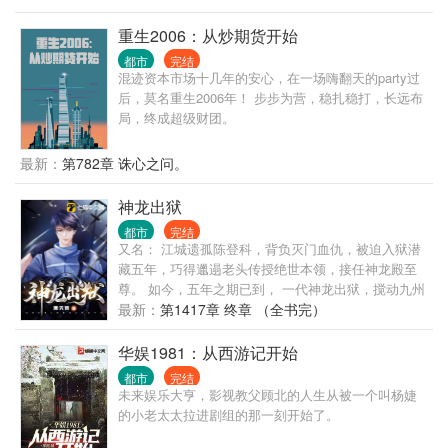
山遍野的榛蘑山里红野核桃。 香嫩可口的飞龙，看到
人走不动道的傻狍子，松树林成群的灰贼。 数百斤的
重生2006：从炒期货开始
野猪，如山般的黑瞎子，舔一口就能吓死人的山神
都市
完结
爷。 还有那民间流传已久的五大仙，黑水白山，尽在
混迹资本市场十几年的安心，在一场嗨翻天的party过
此间！
后，莫名重生2006年！ 步步为营，稳扎稳打，长远布
局，终成超级财团。
最新：
第782章 诛心之问。
神龙出狱
都市
完结
又名： 江城遗孤陈登科，背负灭门血仇，被迫入狱潜
藏五年，巧得邋遢老头传授绝世本领，接任神龙殿至
尊。 如今，五年之期已到， 一代神龙出狱，搅动九州
风云！
最新：
第1417章 终章 （全书完）
华娱1981：从西游记开始
都市
完结
未来娱乐大亨，影视教父顾北的人生从被一个叫杨婕
的小老太太拉进剧组的那一刻开始了。