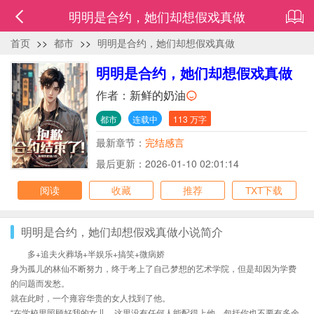
明明是合约，她们却想假戏真做
首页
>>
都市
>>
明明是合约，她们却想假戏真做
明明是合约，她们却想假戏真做
作者：
新鲜的奶油
都市
连载中
113 万字
最新章节：
完结感言
最后更新：2026-01-10 02:01:14
阅读
收藏
推荐
TXT下载
明明是合约，她们却想假戏真做小说简介
多+追夫火葬场+半娱乐+搞笑+微病娇
身为孤儿的林仙不断努力，终于考上了自己梦想的艺术学院，但是却因为学费
的问题而发愁。
就在此时，一个雍容华贵的女人找到了他。
“在学校里照顾好我的女儿，这里没有任何人能配得上他，包括你也不要有多余