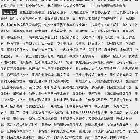
合院之我的生活主打个随心随性
北美悍警：从洛城巡警开始
1972，红旗招展的青春年代
最近更新
重生之娱乐圈教父
我的大小魔女
大明星爱上我
孽徒你无敌了，下山找你七个师姐
去吧
快穿：短命炮灰不死了
美女总裁，请上车
五十年代：带着随身空间进城奔小康
甩我是
吧？那就捡个校花回家当老婆
悔婚？反手娶了资本家大小姐！
八零赶海：鱼虾成山，九个女儿吃
香喝辣
重生在好莱坞
权力巅峰：从省府秘书开始
重回1982：从小舢板到远洋巨轮
开局穷光
蛋，赚钱全靠挂！
病娇美女总裁爱上我
我的区长老婆
火红年代：开发北大荒，种田赶山养全
家
身为精英人形的我，你让我当保镖
交叉平行线
灵事录
以法律之名
我省府大秘，问鼎京
圈
军火贩子什么鬼？我就一破产厂长！
一名SS士兵的日常
苍生有我
我被炒后，市值暴跌，女
总裁哭了
86年：我五个嫂子没人照顾
离婚后，我成为了医学传奇！
重生70：猎王归来，资本家
小姐求我娶
律政先锋：这个律师正的发邪！
官梯：从选调生开始问鼎权力巅峰
让你办军校，你
佣兵百万震慑鹰酱
扒开相声马褂里面全是西游辛密
权力巅峰：从拒绝省厅千金开始
刚觉醒透视
眼，你要跟我退婚？
张易发老师解读书籍文字版
一不小心穿越成了老天爷
重生成游戏玩家
平
庸的人不拯救世界
顶我仕途？我转投纪委你慌啥！
带娃上综艺，孩她妈杨蜜求我收敛
独自在异
能世界中闯荡升级
医武双绝
明明是合约，她们却想假戏真做
最强战神
我的游戏直通万界
最
强战神
最强战神
仙子，求你别再从书里出来了
最强战神
举国飞升！十四亿魔修吓哭异界
重
生85：运气好亿点，我靠赶海成首富
从村支书到仕途巅峰
充值系统不正经，开局暴打拜金女
重
生64，猎人出身，妻女被我宠上天
规则怪谈：但我养的是邪神啊
我反派他哥，专薅气运之
女！
重回70：替妹下乡没物资？我一天三顿
全球警报！SSSSS级仙尊归来
中年逆袭，女儿助我
变神豪
重生1961：我的签到系统能种田
全网嘲我模仿顶流，天后砸钱逼我退圈
医仙纵横花
都
高武：我以剑道证长生
重回62，我为国铸剑薅哭鹰酱
扮演校花她爹？女神努力我躺平！
御
兽：全网看我暴虐前妻！
带货翻车的我曝光黑心商家
重回八零：谁说女儿都是赔钱货？
灵气复
苏：我的捉鬼系统开挂了
重生七零，我要帮父亲鸣冤昭雪
高武：替弟从军，归来问我要军