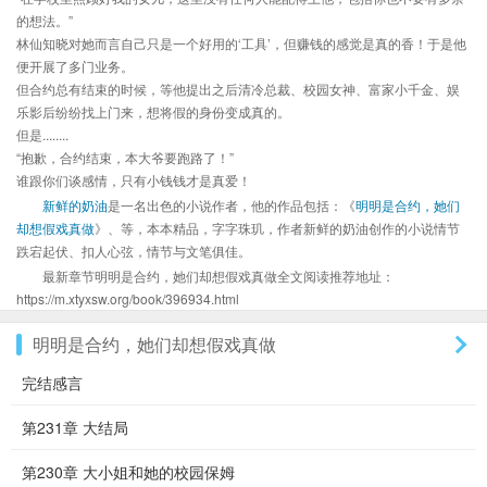
的想法。”
林仙知晓对她而言自己只是一个好用的‘工具’，但赚钱的感觉是真的香！于是他
便开展了多门业务。
但合约总有结束的时候，等他提出之后清冷总裁、校园女神、富家小千金、娱
乐影后纷纷找上门来，想将假的身份变成真的。
但是........
“抱歉，合约结束，本大爷要跑路了！”
谁跟你们谈感情，只有小钱钱才是真爱！
新鲜的奶油
是一名出色的小说作者，他的作品包括：《
明明是合约，她们
却想假戏真做
》、等，本本精品，字字珠玑，作者新鲜的奶油创作的小说情节
跌宕起伏、扣人心弦，情节与文笔俱佳。
最新章节明明是合约，她们却想假戏真做全文阅读推荐地址：
https://m.xtyxsw.org/book/396934.html
明明是合约，她们却想假戏真做
完结感言
第231章 大结局
第230章 大小姐和她的校园保姆