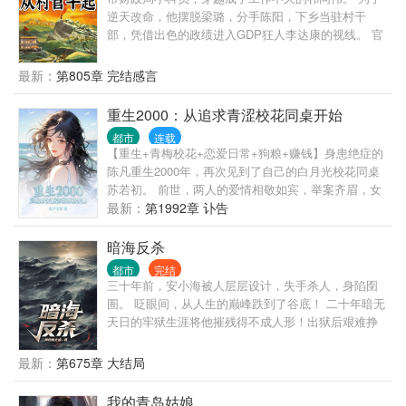
逆天改命，他摆脱梁璐，分手陈阳，下乡当驻村干
部，凭借出色的政绩进入GDP狂人李达康的视线。 官
场大门重新打开，权势巅峰指日可待……
最新：
第805章 完结感言
重生2000：从追求青涩校花同桌开始
都市
连载
【重生+青梅校花+恋爱日常+狗粮+赚钱】身患绝症的
陈凡重生2000年，再次见到了自己的白月光校花同桌
苏若初。 前世，两人的爱情相敬如宾，举案齐眉，女
友却因为一场车祸意外身亡。陈凡抱憾终身。 这一
最新：
第1992章 讣告
世，陈凡发誓绝不放手，要创造一个崭新的商业帝
国，给她最完美的爱情跟未来。 “苏若初，这辈子我要
暗海反杀
牵着你的手，看尽星河灿烂，人间繁华！”
都市
完结
三十年前，安小海被人层层设计，失手杀人，身陷囹
圄。 眨眼间，从人生的巅峰跌到了谷底！ 二十年暗无
天日的牢狱生涯将他摧残得不成人形！出狱后艰难挣
扎十年便郁郁而终。 安小海穿越到了三十年前的自己
身上，上天给了重生的机会，安小海不愿再次错过！
最新：
第675章 大结局
为什么一个大学生会被如此针对？为什么自己会被如
此残忍的对待？为什么那背后的黑手就是不愿意放过
我的青岛姑娘