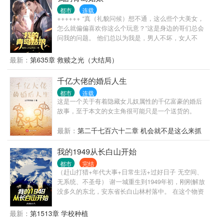
自己？ 安小海拼尽全力，戳破重重黑幕！ 为了活下
都市
连载
去，为了有朝一日沉冤得雪，安小海周旋于各种各样
++++++ “真（礼貌问候）想不通，这么些个大美女，
的危险之间，抽丝剥茧间，一个巨大的阴影渐渐的浮
怎么就偏偏喜欢你这么个玩意？”这是身边的哥们总会
现出来！ 这一次，安小海不再是曾经那个柔弱的羔羊
问我的问题。 他们总以为我是，男人不坏，女人不
了，看他如何 绝境反杀，翻云覆雨！！！
爱，可我真不是坏男人！ 其实原因很简单，我们眼中
的女人不一样： 他们看到的：娱乐圈颜值天花板的当
最新：
第635章 救赎之光（大结局）
红女明星，我看到：厌倦娱乐圈等一个人未果的女明
星。 他们看到的：放飞自我的已婚前电视台女主持，
千亿大佬的婚后人生
我看到的：一个被丈夫当成筹码需要陪伴和关心的知
都市
连载
心姐姐。 他们看到的：开房车陪我走过两百多个城市
这是一个关于有着隐藏女儿奴属性的千亿富豪的婚后
的初恋，我看到的：我爱过也恨过最后却成了我一
故事，至于本文的女主角很可能只是一个送货的。
生……
最新：
第二千七百六十二章 机会就不是这么来抓
的
我的1949从长白山开始
都市
完结
（赶山打猎+年代大事+日常生活+过好日子 无空间、
无系统、不圣母） 谢一城重生到1949年初，刚刚解放
没多久的东北，安东省长白山林村落中。 在这个物资
贫瘠百废待兴、山珍无数的年代，整个长白山成了家
中猎场。 脑袋大的猴头菇，千年成形的人参娃娃，满
最新：
第1513章 学校种植