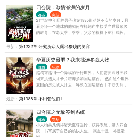
四合院：激情澎湃的岁月
都市
完结
21世纪中年肥胖男子魂穿1935那动荡不安的岁月，且
看身怀一个地球的他如何在枪炮声中接受当世最顶级
的教育，在老太爷，爷爷，父亲的棍棒下茁壮成长。
只是慢慢的他发现这里面竟然有电视剧中的人物出
现，大厨何大清，小何雨柱、许大茂。 请看主角如何
最新：
第1232章 研究所众人露出猥琐的笑容
在这激情澎湃的岁月中助国一步一步实现伟大复兴！
华夏历史最弱？我来挑选参战人物
都市
完结
赵鸿穿越到一个降临的平行世界，人们需要通过关联
词来挑选人才卡片培养参加国运擂台。 然而这个世界
夏国的历史被人抹去，导致在国运擂台中不断失利，
甚至让五亿人挤在原本十分之一的领土上苟活！ 在整
个夏国已知的卡片关联词中，最强的名为无双上将，
最新：
第1388章 不用管他们1
使得一手好大斧。 而到了赵鸿挑选卡片的时候，他看
向面前的几个关联词却陷入了沉思。 直播观众看见赵
四合院之无敌签到系统
鸿选项的时候都惊呆了，纷纷劝阻他赶紧选择无双上
都市
完结
将。 不过对于第一次出现的大明战神这个称谓更是难
小人物吴凡偶得诸天至尊垂怜，获得系统，进入四合
以置信，毕竟是被冠以战神这个称号，绝对是他们夏
院，书写属于自己的畅快人生。 爽点十足，补足遗
国崛起的希望！ 可赵鸿完全不受观众的影响，在一片
憾。