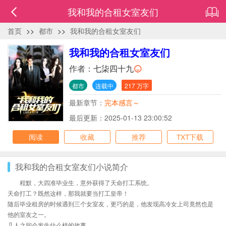
我和我的合租女室友们
首页
>>
都市
>>
我和我的合租女室友们
我和我的合租女室友们
作者：
七柒四十九
都市
连载中
217 万字
最新章节：
完本感言～
最后更新：2025-01-13 23:00:52
阅读
收藏
推荐
TXT下载
我和我的合租女室友们小说简介
程默，大四准毕业生，意外获得了天命打工系统。
天命打工？既然这样，那我就要当打工皇帝！
随后毕业租房的时候遇到三个女室友，更巧的是，他发现高冷女上司竟然也是
他的室友之一。
几人之间会发生什么样的故事......