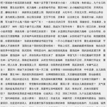
吧？那就捡个校花回家当老婆
悔婚？反手娶了资本家大小姐！
八零赶海：鱼虾成山，九个女儿吃
香喝辣
重生在好莱坞
权力巅峰：从省府秘书开始
重回1982：从小舢板到远洋巨轮
开局穷光
蛋，赚钱全靠挂！
病娇美女总裁爱上我
我的区长老婆
火红年代：开发北大荒，种田赶山养全
家
身为精英人形的我，你让我当保镖
交叉平行线
灵事录
以法律之名
我省府大秘，问鼎京
圈
军火贩子什么鬼？我就一破产厂长！
一名SS士兵的日常
苍生有我
我被炒后，市值暴跌，女
总裁哭了
86年：我五个嫂子没人照顾
离婚后，我成为了医学传奇！
重生70：猎王归来，资本家
小姐求我娶
律政先锋：这个律师正的发邪！
官梯：从选调生开始问鼎权力巅峰
让你办军校，你
佣兵百万震慑鹰酱
扒开相声马褂里面全是西游辛密
权力巅峰：从拒绝省厅千金开始
刚觉醒透视
眼，你要跟我退婚？
张易发老师解读书籍文字版
一不小心穿越成了老天爷
重生成游戏玩家
平
庸的人不拯救世界
顶我仕途？我转投纪委你慌啥！
带娃上综艺，孩她妈杨蜜求我收敛
独自在异
能世界中闯荡升级
医武双绝
明明是合约，她们却想假戏真做
最强战神
我的游戏直通万界
最
强战神
最强战神
仙子，求你别再从书里出来了
最强战神
举国飞升！十四亿魔修吓哭异界
重
生85：运气好亿点，我靠赶海成首富
从村支书到仕途巅峰
充值系统不正经，开局暴打拜金女
重
生64，猎人出身，妻女被我宠上天
规则怪谈：但我养的是邪神啊
我反派他哥，专薅气运之
女！
重回70：替妹下乡没物资？我一天三顿
全球警报！SSSSS级仙尊归来
中年逆袭，女儿助我
变神豪
重生1961：我的签到系统能种田
全网嘲我模仿顶流，天后砸钱逼我退圈
医仙纵横花
都
高武：我以剑道证长生
重回62，我为国铸剑薅哭鹰酱
扮演校花她爹？女神努力我躺平！
御
兽：全网看我暴虐前妻！
带货翻车的我曝光黑心商家
重回八零：谁说女儿都是赔钱货？
灵气复
苏：我的捉鬼系统开挂了
重生七零，我要帮父亲鸣冤昭雪
高武：替弟从军，归来问我要军
职？
我的黑科技系统是18级文明造物
仕途风云：升迁
消失三年回归，九个女总裁为我杀疯
了
契约神级兽娘，全是小萝莉！
退役兵王：归途无名
神豪判官：开局直播审判霸座仙
顶级玩
家回归，但是是吟游诗人
废兽逆袭打脸不按套路出牌的神兽
我和她的合租条约
凡尘战场
猛男