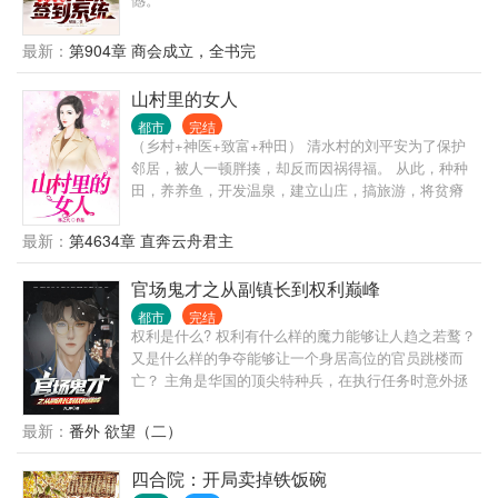
骂声当中，毅然决然地伸手拿下了写着曹贼二字的人
才卡片！
最新：
第904章 商会成立，全书完
山村里的女人
都市
完结
（乡村+神医+致富+种田） 清水村的刘平安为了保护
邻居，被人一顿胖揍，却反而因祸得福。 从此，种种
田，养养鱼，开发温泉，建立山庄，搞旅游，将贫瘠
的清水村发展的蒸蒸日上。 打那以后，刘平安过上了
惬意的乡村生活……
最新：
第4634章 直奔云舟君主
官场鬼才之从副镇长到权利巅峰
都市
完结
权利是什么? 权利有什么样的魔力能够让人趋之若鹜？
又是什么样的争夺能够让一个身居高位的官员跳楼而
亡？ 主角是华国的顶尖特种兵，在执行任务时意外拯
救了一个女人，这个女人将彻底改变他的人生轨迹。
最新：
番外 欲望（二）
四合院：开局卖掉铁饭碗