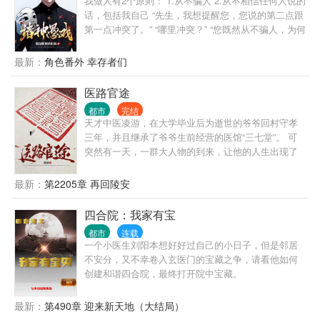
我做人有2个原则： 1.从不骗人 2.从不相信任何人说的
话，包括我自己 “先生，我想提醒您，您说的第二点跟
第一点冲突了。” “哪里冲突？” “您既然从不骗人，为何
不相信自己说的话呢？” “哦，抱歉，忘了说，我没把
自己当人。” “？” ... 自我介绍一下，我叫程实，从不骗
最新：
角色番外 幸存者们
人的程实。 什么，你没听说过我？ 没关系，你只是还
没被我骗过。 很快，你就会记得了。 ... 书名，其他均
医路官途
为推广。 无系统，不无敌，非爽文，介意慎入 ...
都市
完结
天才中医凌游，在大学毕业后为逝世的爷爷回村守孝
三年，并且继承了爷爷生前经营的医馆“三七堂”。 可
突然有一天，一群大人物的到来，让他的人生出现了
转折，本想一生行医的他，在经历了一些现实的打击
之后，他明白了下医医人，上医医国的道理，为了救
最新：
第2205章 再回陵安
治更多的人，从而毅然决然的走向了官场，游走在
政、军、商等各种圈子。 从赤脚郎中，到执政一方，
四合院：我家有宝
从懵懂青涩，到老成练达，看凌游如何达成他心中“安
都市
连载
得广厦千万间，大庇天下寒士俱欢颜的崇高理想”。
一个小医生刘阳本想好好过自己的小日子，但是邻居
注：本文只是小说，文中提到的药方偏方以及医疗手
不安分，又不幸卷入玄医门的宝藏之争，请看他如何
法不可尝试。
创建和谐四合院，最终打开院中宝藏。
最新：
第490章 迎来新天地（大结局）