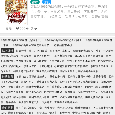
都市
连载
穿越到1962的四合院，开局就卖掉了铁饭碗，努力读
书，考中专，当技术员。等大势起，下海开厂，振兴
国家工业。 （偏日常，偏日常，偏日常，重要的事情
说三遍，会有虐禽的情节，不多。）
最新：
第500章 终章
-
-
我和我的合租女室友们 七柒四十九
我和我的合租女室友们全文阅读
我和我的合租女室友们
-
-
txt下载
我和我的合租女室友们最新章节
好看的都市小说
站内强推
恨骨迷情
重生之将门毒后
锦衣夜行
掌权人
恶毒女配洗白日常
斗罗：开局觉醒
暗金恐爪熊武魂
春闺秘事
最是人间留不住，王爷断袖没得救
凡人修仙：我有随身灵田
原神：
开局喷散兵，纳西妲倒追我
欢乐颂之拿下五美欢乐无匹
快穿：炮灰男配不走剧情
四合院之坑人
无数却都说我好人
娱乐人生从三十而已开始
小娇妻哭着被糙汉抱在怀里哄
修真痞子林小疯
剑
斩天命！
绝美师尊又怀孕了
重生年代文有空间
随军住大院！七零军嫂易孕生四胎
经典收藏
年代1960：穿越南锣鼓巷，
重生60带空间
四合院：开局一把枪，禽兽全发慌
四合
院：开局工程师，逼我匀房？
重生96：权力之巅
四合院：刚得系统，贾家逼我接济
官场之绝对
权力
官场：被贬后，我强大身世曝光
四合院之坑人无数却都说我好人
四合院：我是何雨柱他
叔
从重生九零开始：做空美股石油
四合院的钓鱼佬
官途狂飙：从秘书到省委书记
选择琦玉和
超人的我，被同学嘲讽
重回60年代不遗憾
1972，红旗招展的青春年代
港片之警察故事
四合
院：智斗禽兽
四合院里的读书人
下乡知青：直接跟全家断绝关系
最近更新
重生之娱乐圈教父
我的大小魔女
大明星爱上我
孽徒你无敌了，下山找你七个师姐
去吧
快穿：短命炮灰不死了
美女总裁，请上车
五十年代：带着随身空间进城奔小康
甩我是