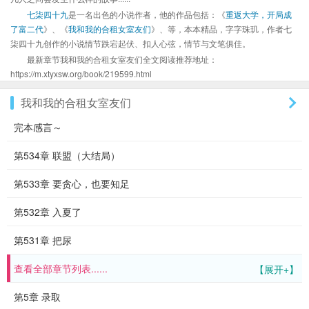
七柒四十九
是一名出色的小说作者，他的作品包括：《
重返大学，开局成
了富二代
》、《
我和我的合租女室友们
》、等，本本精品，字字珠玑，作者七
柒四十九创作的小说情节跌宕起伏、扣人心弦，情节与文笔俱佳。
最新章节我和我的合租女室友们全文阅读推荐地址：
https://m.xtyxsw.org/book/219599.html
我和我的合租女室友们
完本感言～
第534章 联盟（大结局）
第533章 要贪心，也要知足
第532章 入夏了
第531章 把尿
查看全部章节列表......
【展开+】
第5章 录取