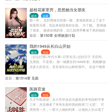
趁校花家里穷，忽悠她当女朋友
都市
连载
那一年， 见到周倾月的第一眼，姜旭就喜欢上了这个
留着双马尾，笑起来很甜美的女孩。 为了她。 姜旭做
了很多。 她喜欢喝奶茶，自己就用早餐省下来的钱给
她买。 她喜欢一些小手饰，姜旭出骗爸妈要买教材。
最新：
第150章 全球旅游计划
或者是把自己过年存的压岁钱拿出来。 周倾月值日的
时候，也都是自己帮她打扫卫生。 她功课不好，姜旭
我的1949从长白山开始
熬夜写出最佳的学习方法。 她说想要一款最新的手
都市
完结
机。 姜旭就周六日泡网吧里，利用自己的技术玩游戏
（赶山打猎+年代大事+日常生活+过好日子 无空间、
打金。 熬了很久，用赚来的两千多块，给她买了个新
无系统、不圣母） 谢一城重生到1949年初，刚刚解放
手机。 却只是得到了她一句不咸不淡的谢谢。 无数次
没多久的东北，安东省长白山林村落中。 在这个物资
的表白，都被一句以学业为重给推脱了。 认为只要自
贫瘠百废待兴、山珍无数的年代，整个长白山成了家
己付出的真心足够多，就一定可以感动她。 大学毕业
中猎场。 脑袋大的猴头菇，千年成形的人参娃娃，满
最新：
第1514章 见面
后，她说想要创业。 于是姜旭就把父母给自己买房的
山遍野的榛蘑山里红野核桃。 香嫩可口的飞龙，看到
两百万，偷偷给了她。 等到周倾月事业有成，换来的
人走不动道的傻狍子，松树林成群的灰贼。 数百斤的
医路官途
却是亲眼目睹她跟别的男人依偎在一起。 绝望的姜
野猪，如山般的黑瞎子，舔一口就能吓死人的山神
旭，重生了。 这一世，自己绝对不会再重蹈覆辙。 才
都市
完结
爷。 还有那民间流传已久的五大仙，黑水白山，尽在
天才中医凌游，在大学毕业后为逝世的爷爷回村守孝
发现，班里有一个宝藏女孩。 未来她的爸爸，将会成
此间！
三年，并且继承了爷爷生前经营的医馆“三七堂”。 可
为中国首富。 而现在，她家里还很穷。 姜旭：岳父，
突然有一天，一群大人物的到来，让他的人生出现了
你知道的，我打小就没有媳妇。