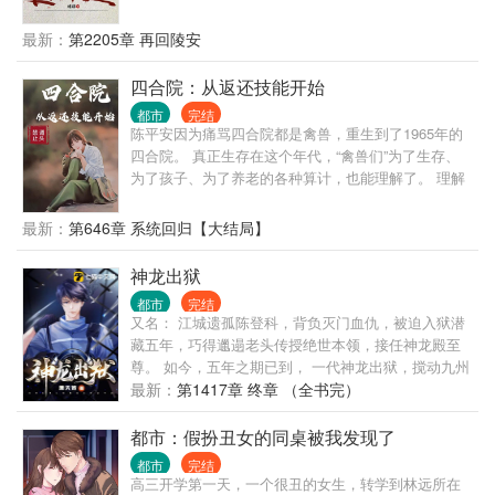
转折，本想一生行医的他，在经历了一些现实的打击
之后，他明白了下医医人，上医医国的道理，为了救
最新：
第2205章 再回陵安
治更多的人，从而毅然决然的走向了官场，游走在
政、军、商等各种圈子。 从赤脚郎中，到执政一方，
四合院：从返还技能开始
从懵懂青涩，到老成练达，看凌游如何达成他心中“安
都市
完结
得广厦千万间，大庇天下寒士俱欢颜的崇高理想”。
陈平安因为痛骂四合院都是禽兽，重生到了1965年的
注：本文只是小说，文中提到的药方偏方以及医疗手
四合院。 真正生存在这个年代，“禽兽们”为了生存、
法不可尝试。
为了孩子、为了养老的各种算计，也能理解了。 理解
归理解，惹到自己头上绝对不行！ 从算计阎埠贵获
得“算计”人设，获得“返还”技能开始，每月获得一个技
最新：
第646章 系统回归【大结局】
能。 这是个物资匮乏的时代，还有风暴即将来袭，陈
平安只想和家人平安度日，家庭幸福美满的生活。
神龙出狱
都市
完结
又名： 江城遗孤陈登科，背负灭门血仇，被迫入狱潜
藏五年，巧得邋遢老头传授绝世本领，接任神龙殿至
尊。 如今，五年之期已到， 一代神龙出狱，搅动九州
风云！
最新：
第1417章 终章 （全书完）
都市：假扮丑女的同桌被我发现了
都市
完结
高三开学第一天，一个很丑的女生，转学到林远所在