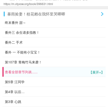
https://m.xtyxsw.org/book/396631.html
暴雨捡妻！校花赖在我怀里哭唧唧
终末番外 甜～
番外三 余生请多指教！
番外二 手术
番外 一 不能有小宝宝！
第107章 青梅竹马来袭！
查看全部章节列表......
【展开+】
第5章 江同学
第4章 以后…
第3章 心跳