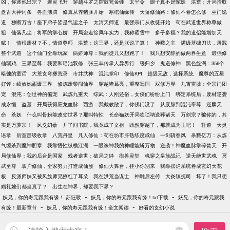
凶，你逐他出宗？
聚灵飞升
穿越斗罗之擂鼓瓮金锤
太平令
娘子真不是蛇妖
洪荒：开局拾取
盘古大神词条
兽血沸腾
修真从养猪豚开始
寒棺仙缘传
天骄修仙路：修仙不卷怎么修
巫门诡
道
独断万古！座下弟子皆是气运之子
太清天师道
最强宗门从收徒开始
苟在武道世界称尊做
祖
仙落凡尘：将军的掌心娇
开局盗走徐凤年实力，我称霸雪中
多子多福？我的道侣能增加天
赋！
情根废材？不，情道尊师
洪荒：这三界，还是朕说了算！
神戮之主
满级基础刀法，屠戮
整个武道
这个仙门全靠玩家
病娇师尊：我的徒儿又想跑了！
我只想安静的做两界生意
最强修
仙弱鸡
三界至尊：我要和瑶池双修
张三丰传承人异界行
缓归乡
鬼道修神
黑色旋涡：356个
暗蚀的童话
大荒玄穹彝荒录
市井武神
混沌掌印
修仙KPI
超级无敌，选择系统
魔尊的五星
好评：绩效她甜爆三界
修炼废柴闯仙界
穿越诸葛亮，重整蜀国
双修万界
九霄雷脉：全宗门团
宠
混沌：创世神的偏宠
武炼九重天
综武：人刚还俗，女侠们纷纷上门
绑定系统后，废材逆袭
成永恒
盗墓：开局获得应龙血脉
西游：我截教散了，你佛门没了
从废脉到混沌帝尊
逆麟天
命
杀妖
什么叫骨粉能改变世界？那叫特性
长命猫妖开局吹唢呐送葬诸天
万剑宗？骗你的，其
实是万萝宗！
风爻幻薮
开了间书院，我竟成了文祖
既然穿越了，那就成为王吧！
轩道
天灵
语录
后室层级收录
八荒丹皇
凡人修仙：苟在坊市肝熟练度成仙
一剑斩春风
杀戮亿万：从炼
气境杀到魔神胆寒
我靠悟性纵横江湖
一眼诛神我的神瞳能斩万物
逆袭！神魔血脉掌碎焚天
开
局修仙界：我的后台是国家
残者逆世：破局之绊
御兽灵契
魂穿之皇族战记
逆天绝世武魂
冥
武至尊
农户修仙，全家努力打造成仙族
修仙大舞台，挂小你别来
我靠摆烂系统卷成玄幻天花
板
反派师妹又被凤族师兄撩红了耳朵
我在洪荒当谋士
神雕后左传
大炎镇抚司
坏了！我只想
赠礼她们都当真了？
出生在神界，却要我下界？
-
-
妖兄，你的寿元跟我有缘！ 苏狂歌
妖兄，你的寿元跟我有缘！txt下载
妖兄，你的寿元跟我
-
-
有缘！最新章节
妖兄，你的寿元跟我有缘！全文阅读
好看的玄幻小说