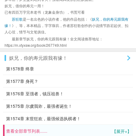
妖兄，借你的寿元一用！
已有四百万字完本老书（龙象金身功），书荒可看
苏狂歌
是一名出色的小说作者，他的作品包括：《
妖兄，你的寿元跟我有
缘！
》、等，本本精品，字字珠玑，作者苏狂歌创作的小说情节跌宕起伏、扣
人心弦，情节与文笔俱佳。
最新章节妖兄，你的寿元跟我有缘！全文阅读推荐地址：
https://m.xtyxsw.org/book/267749.html
妖兄，你的寿元跟我有缘！
第1578章 终章
第1577章 身死？
第1576章 至强者，镇压祖兽！
第1575章 尔虞我诈，最强者诞生！
第1574章 末世狂欢，最强候选执棋者！
查看全部章节列表......
【展开+】