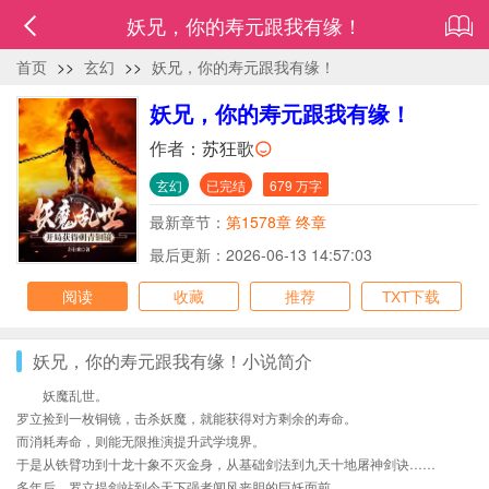
妖兄，你的寿元跟我有缘！
首页
>>
玄幻
>>
妖兄，你的寿元跟我有缘！
妖兄，你的寿元跟我有缘！
作者：
苏狂歌
玄幻
已完结
679 万字
最新章节：
第1578章 终章
最后更新：2026-06-13 14:57:03
阅读
收藏
推荐
TXT下载
妖兄，你的寿元跟我有缘！小说简介
妖魔乱世。
罗立捡到一枚铜镜，击杀妖魔，就能获得对方剩余的寿命。
而消耗寿命，则能无限推演提升武学境界。
于是从铁臂功到十龙十象不灭金身，从基础剑法到九天十地屠神剑诀……
多年后，罗立提剑站到令天下强者闻风丧胆的巨妖面前。