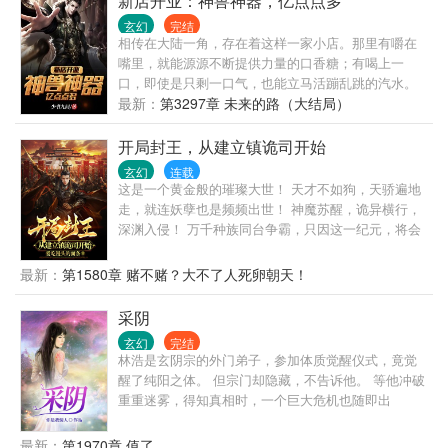
新店开业：神兽神器，亿点点多
问道求长生......
玄幻
完结
相传在大陆一角，存在着这样一家小店。那里有嚼在
嘴里，就能源源不断提供力量的口香糖；有喝上一
口，即使是只剩一口气，也能立马活蹦乱跳的汽水。
那里神兽满仓，神器满屋。那里，只有你想象不到的
最新：
第3297章 未来的路（大结局）
商品，没有不会出现的商品。无数强者云集前往，权
臣帝王纷至沓来，却也只能等在门外。因为店长齐
开局封王，从建立镇诡司开始
乐，一定会按时开门的。“什么？为了这些家伙，让我
玄幻
连载
少睡一分钟？不可能！”齐乐如是说道。
这是一个黄金般的璀璨大世！ 天才不如狗，天骄遍地
走，就连妖孽也是频频出世！ 神魔苏醒，诡异横行，
深渊入侵！ 万千种族同台争霸，只因这一纪元，将会
出现超脱的机会！ 如果不想被灾劫覆灭，只能拼命的
去争！ 大炎天朝，穿越十八载的姜叶寒，苏醒了神话
最新：
第1580章 赌不赌？大不了人死卵朝天！
祭坛系统！ 只要是敌人，都可以通通杀掉献祭了，以
此获取丰厚的奖励！ 姜叶寒：什么狗屁神魔，通通都
采阴
杀掉！ 什么垃圾诡异，通通都给我献祭吧！ 深渊入
玄幻
完结
侵？我将入侵深渊！
林浩是玄阴宗的外门弟子，参加体质觉醒仪式，竟觉
醒了纯阳之体。 但宗门却隐藏，不告诉他。 等他冲破
重重迷雾，得知真相时，一个巨大危机也随即出
现……
最新：
第1970章 值了