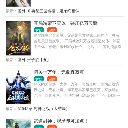
父报仇雪恨。 哪知生命禁区连黑暗动乱大潮中一朵浪
花都不是，顾长歌心中慌得一比，幸得系统升级为万
最新：
番外10 再见三世铜棺，姐弟终相认
古仙宗系统，发布收徒任务，收徒就能变强。 大弟子
石燚：天生重瞳被挖，炼太阳、太阴之石于双眼，修
开局鸿蒙不灭体，碾压亿万天骄
成混沌重瞳，再得天眼重瞳。三眼六瞳，一瞳一轮
玄幻
完结
回，六瞳开六道，号六道轮回！我睁眼时，即天亮！
张尘降生北冥道域，父亲是荒古张家上任神子，母亲
我闭眼时，即天黑！ 二弟子纳兰然：时光体！踏时光
曾是天骄榜妖孽。 开局就签到万古最强造化体，鸿蒙
长河，穿古今未来。时光长河之上，我为尊。诸天万
不灭体，被老祖亲封家族神子。 之后…… 签到鸿蒙道
界尽灭，我独存！我的存在，只为在时光长河中找回
瞳，紫火焚世！ 签到鸿蒙斩天刀，一刀可令天道俯
三火哥哥！ 三弟子剑通天：天生剑体、剑心、剑魂、
首！ 签到极道帝兵，帝威赫赫震苍穹！ …… 入鲲鹏
最新：
番外 张子陵【五】
剑魄，拥有绝世剑仙之资！以剑体诛仙、剑心戮仙、
墟，碾压亿万天骄，荣登天骄榜榜首，一眼望去，天
剑魂陷仙、剑魄绝仙，杀得诸天万界无人敢称仙！
骄尽低眉。 “我张尘，荒古张家神子，独断万古！”
闭关十万年，无敌真寂寞
…… 直到某一天。 真正的黑暗动乱降临！ 什么？ 万
古仙宗一只蚂蚁都是十凶天角蚁？ 万古仙宗地下的蚯
玄幻
完结
蚓都是龙族巨龙？ 整个宗门弟子修为最弱的都是大
林天闭关修炼，大梦十万年，再醒之时，修为超脱境
帝？ 黑暗动乱的源头疯了！
界之外，无有止境。却不想林家早已覆灭，家族所在
之地，白骨累累。 他决定揪出幕后凶手，召回林氏一
族的血脉后裔，重建林家，再现不朽世家辉煌。 于
是，一个个林家天骄横空出世，震惊天下！ 南宫
最新：
第542章 封神之战（大结局）
剑：“我有一剑，出鞘即无敌，生死看淡，不服就干！”
林澜：“武之巅，傲世间，有我老祖便有天。” 林
武道封神，观摩即可加点！
炎：“老祖撑天，武道无边。三十年河东，三十年河
玄幻
完结