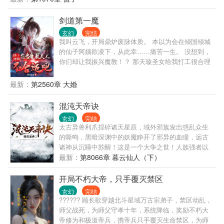
剑道第一魔
玄幻
完结
我叫云飞，开局鼎炉废脉体质。 本以为会在倾国倾城
的仙子阿姨欺凌下，从此幸……痛苦一生。 没想到，
你们却让我振兴魔教！？ 那天璇圣女给我打工很合理
吧！ 剑道天才随我抢地盘没问题吧！ 我身为魔教教主
摆烂应该的吧！
最新：
第2560章 大婚
混沌天帝诀
玄幻
完结
太古异兽利爪捏碎诸天星辰，域外邪族发出惑乱众生
的嘶鸣，黑暗深渊中的妖魔睁开了邪异的血瞳，远古
诸神从沉睡中苏醒！这是一个大争之世！人族强者以
利剑问鼎苍穹，在诸天万族中挺起不屈脊梁！ 楚剑秋
最新：
第8066章 暮云仙人（下）
偶得混沌天帝诀，从微末中崛起，踏上万界征程！ 一
念崩星海，一念裂苍穹！一念诛妖鬼，一念葬神魔！
开局不朽大帝，只手覆灭禁区
俯瞰诸天神域，谁敢争锋？这，就是天帝之威！
玄幻
完结
?????? 顾长歌穿越北斗星域万古宗弟子，禁区动乱，
师父战死，为师父守孝十年，系统降临，奖励不朽大
帝修为和极道帝兵，携帝兵只手覆灭生命禁区，为师