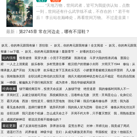
西，莫欺少年穷！” 林凡：“我若为林家圣子，当为老
…… “天地万物，世间武者，皆可为我提供认知，点数
祖镇压世间一切敌！” 林昊：“谁敢称无敌，哪个敢言
一到，世间还有什么武学练不成，不存在的！” 若干年
不败？一遇老祖都不见。” 当林家震古烁今，睥睨天下
后！ 李云站在巅峰处，再看世间万物。 不过是韭菜！
之时，世人纷纷惊叹：“林家老祖太凶猛了，不但无敌
当世，教出的弟子也全是变态，同境界之内，能打败
最新：
第2745章 常在河边走，哪有不湿鞋？
林家弟子的，只有林家弟子！”
-
-
妖兄，你的寿元跟我有缘！ 苏狂歌
妖兄，你的寿元跟我有缘！全文阅读
妖兄，你的寿元跟我
-
-
有缘！txt下载
妖兄，你的寿元跟我有缘！最新章节
好看的玄幻小说
站内强推
恨骨迷情
双穿大唐：小兕子不想肥家
医路坦途
斗罗大陆的怪兽武魂
显国公
府
一人之上清黄庭
娱乐春秋
乡村荒唐往事
糙汉猎户的替嫁小夫郎
大明天下1544
修仙：从
继承敌人遗产开始
天海云孽
欢乐颂之拿下五美欢乐无匹
小娇妻哭着被糙汉抱在怀里哄
凡人修
仙：我有随身灵田
全职法师之终结的太阳天使
佣兵大佬的精神状态有亿点不稳定
苟在四合院捡
漏
一睁眼，被偏执太子强行抱回东宫
成为资本，我在华娱破风斩浪
经典收藏
镇守藏经阁百年，投资天命反派
人族镇守使
绝世道君
我的修炼时间和人不一
样
开局封王，从建立镇诡司开始
系统赋我长生，活着终会无敌
洪荒：开局昆仑山，化身亿亿
万
霸天武魂
西游：悟性逆天，领悟天罡地煞
强化子嗣：我后代遍布修仙界
洪荒：我为器
祖
看见血条的我，选择打爆世界
诡异药剂师：我的病人皆为恐怖
宿命之环
修炼从简化功法开
始
全职法师
我只是抢个机缘，怎么成天命之子
开局不朽大帝，只手覆灭禁区
我，用熟练度加
点，成就武林神话
谁说没灵根不能修仙的？
最近更新
成了反派却想当舔狗
异界游乐场
蛮荒古界记
封神：拜师元始，我竟成了周武
王
逍遥行万古
武界修道
神级卡徒
玄幻：从成为家族灵兽开始
帝国权杖
逆女！他镇压大