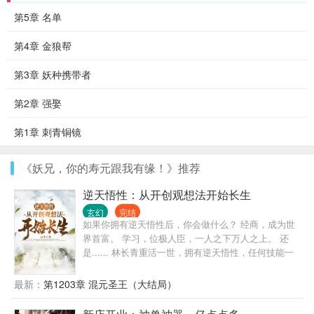
第5章 名单
第4章 金狼帮
第3章 妖种携带者
第2章 强娶
第1章 刺青铜镜
《妖兄，你的寿元跟我有缘！》推荐
逆天悟性：从开创观想法开始长生
玄幻
完结
如果你拥有逆天悟性后，你会做什么？ 经商，成为世
界首富。 学习，位极人臣，一人之下万人之上。 还
是...... 林长青重活一世，拥有逆天悟性，任何技能一
学就会，举一反三，青出于蓝胜于蓝。但他并不想成
为芸芸众生中的一员，于凡俗中沉沦。 他开创观想修
最新：
第1203章 混元圣王（大结局）
行法，修心灵之力，灵魂升华。 他开创武道修行法，
修武道之力，肉身超凡。 这一世，他唯一想要的，是