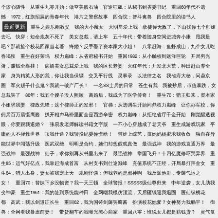
个随心随性
从重生九零开始：做空美股石油
官途狂飙：从秘书到省委书记
重回60年代不遗
憾
1972，红旗招展的青春年代
港片之警察故事
四合院：智斗禽兽
四合院里的读书人
最近更新
重生之娱乐圈教父
我的大小魔女
大明星爱上我
孽徒你无敌了，下山找你七个师姐
去吧
快穿：短命炮灰不死了
美女总裁，请上车
五十年代：带着随身空间进城奔小康
甩我是
吧？那就捡个校花回家当老婆
悔婚？反手娶了资本家大小姐！
八零赶海：鱼虾成山，九个女儿吃
香喝辣
重生在好莱坞
权力巅峰：从省府秘书开始
重回1982：从小舢板到远洋巨轮
开局穷光
蛋，赚钱全靠挂！
病娇美女总裁爱上我
我的区长老婆
火红年代：开发北大荒，种田赶山养全
家
身为精英人形的我，你让我当保镖
交叉平行线
灵事录
以法律之名
我省府大秘，问鼎京
圈
军火贩子什么鬼？我就一破产厂长！
一名SS士兵的日常
苍生有我
我被炒后，市值暴跌，女
总裁哭了
86年：我五个嫂子没人照顾
离婚后，我成为了医学传奇！
重生70：猎王归来，资本家
小姐求我娶
律政先锋：这个律师正的发邪！
官梯：从选调生开始问鼎权力巅峰
让你办军校，你
佣兵百万震慑鹰酱
扒开相声马褂里面全是西游辛密
权力巅峰：从拒绝省厅千金开始
刚觉醒透视
眼，你要跟我退婚？
张易发老师解读书籍文字版
一不小心穿越成了老天爷
重生成游戏玩家
平
庸的人不拯救世界
顶我仕途？我转投纪委你慌啥！
带娃上综艺，孩她妈杨蜜求我收敛
独自在异
能世界中闯荡升级
医武双绝
明明是合约，她们却想假戏真做
最强战神
我的游戏直通万界
最
强战神
最强战神
仙子，求你别再从书里出来了
最强战神
举国飞升！十四亿魔修吓哭异界
重
生85：运气好亿点，我靠赶海成首富
从村支书到仕途巅峰
充值系统不正经，开局暴打拜金女
重
生64，猎人出身，妻女被我宠上天
规则怪谈：但我养的是邪神啊
我反派他哥，专薅气运之
女！
重回70：替妹下乡没物资？我一天三顿
全球警报！SSSSS级仙尊归来
中年逆袭，女儿助我
变神豪
重生1961：我的签到系统能种田
全网嘲我模仿顶流，天后砸钱逼我退圈
医仙纵横花
都
高武：我以剑道证长生
重回62，我为国铸剑薅哭鹰酱
扮演校花她爹？女神努力我躺平！
御
兽：全网看我暴虐前妻！
带货翻车的我曝光黑心商家
重回八零：谁说女儿都是赔钱货？
灵气复