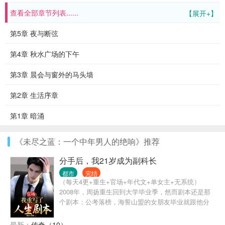
查看全部章节列表......
【展开+】
第5章 夜与断弦
第4章 秋水广场的下午
第3章 晨会与窗外的马头墙
第2章 生活序章
第1章 暗涌
《未尽之蓝：一个中年男人的绝响》推荐
分手后，我21岁成为副科长
都市
完结
（每天4更+重生+官场+年代文+单女主+无系统）
2008年，周扬重生回到大学毕业季，然而剧本还是那
个剧本：公考落榜，海誓山盟的女朋友毕业就跟他分
手，投出去的简历也犹如石沉大海……不过这一次，
占尽先机的周扬却变得不再茫然，因为他清楚，尽管
最新：
传奇（10）