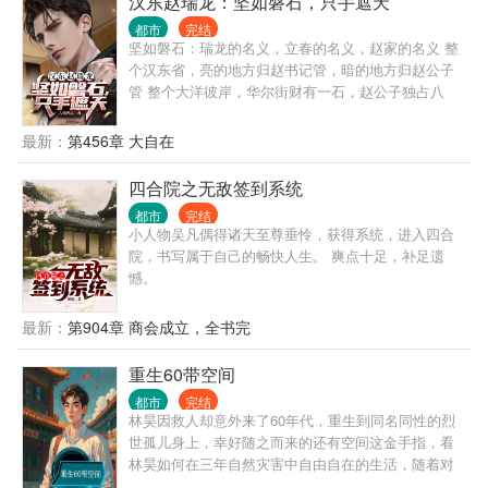
汉东赵瑞龙：坚如磐石，只手遮天
都市
完结
坚如磐石：瑞龙的名义，立春的名义，赵家的名义 整
个汉东省，亮的地方归赵书记管，暗的地方归赵公子
管 整个大洋彼岸，华尔街财有一石，赵公子独占八
斗，巴菲特一斗，天下人共分一斗 无论何时何地，无
论谁在管，赵公子在的地方，都统一归赵公子管 年轻
最新：
第456章 大自在
气盛刘华强，疯癫狂傲苗青山，无法无天谢文东，胜
天半子祁同伟，逆天改命黎志田，绿藤大佬高明远，
四合院之无敌签到系统
全村带富林耀东，横扫港城张世豪… 黎志田：钱外有
都市
完结
钱，官上还有官，赵公子便是我最后的底牌 郑刚：赵
小人物吴凡偶得诸天至尊垂怜，获得系统，进入四合
公子是大船我是小船。哦不对，在赵家人面前，我什
院，书写属于自己的畅快人生。 爽点十足，补足遗
么都不是 林耀东：带塔寨的年轻人在南亚开厂淘金，
憾。
风险低利润高，为赵家打工未来有盼头 陆秉坤：赵公
子提携我成了军工厂的经理，今后不用在缅北带着阿
最新：
第904章 商会成立，全书完
才累死累活了 侯亮平：亚洲地下组织部部长，这个赵
瑞龙不好对付啊 钟小艾：手握科技命脉~富可敌国，
重生60带空间
已经是上面的手套，只可与其合作，不能让其成为阶
下囚！ 祁同伟：感谢赵公子让我与高小琴白头到老 沙
都市
完结
瑞金：被赵瑞龙抓了小辫子，掀桌便是两败俱伤 高育
林昊因救人却意外来了60年代，重生到同名同性的烈
良：被赵瑞龙拿捏，不算窝囊 李达康：虎父无犬子，
世孤儿身上，幸好随之而来的还有空间这金手指，看
瑞龙不简单 赵啸声：昌武市赵家，惹不起汉东省赵家
林昊如何在三年自然灾害中自由自在的生活，随着对
高明远：我想谈生意，赵公子偏要跟我谈生死 赵德
空间的探索，慢慢的开发出很多功能，学武学中医，