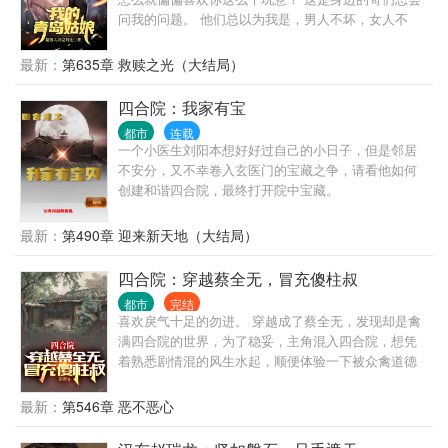
没有乱七八糟的人际关系，对话也很少，不喜欢此类
问我的问题。 他们总以为我是，男人不坏，女人不
型的，请谨慎。最后，本书非逻辑文，合理文，较真
爱，可我真不是坏男人！ 其实原因很简单，我们眼中
的朋友请绕行。谢谢。
的女人不一样： 他们看到的：娱乐圈颜值天花板的当
最新：
第635章 救赎之光（大结局）
红女明星，我看到：厌倦娱乐圈等一个人未果的女明
星。 他们看到的：放飞自我的已婚前电视台女主持，
四合院：我家有宝
我看到的：一个被丈夫当成筹码需要陪伴和关心的知
都市
连载
心姐姐。 他们看到的：开房车陪我走过两百多个城市
一个小医生刘阳本想好好过自己的小日子，但是邻居
的初恋，我看到的：我爱过也恨过最后却成了我一
不安分，又不幸卷入玄医门的宝藏之争，请看他如何
生……
创建和谐四合院，最终打开院中宝藏。
最新：
第490章 迎来新天地（大结局）
四合院：穿越蔡全无，冒充傻柱叔
都市
完结
喜欢戾气十足的勿进。 穿越成了蔡全无，发现却是禽
满四合院的世界，为了稳妥，主角混入四合院，想凭
着熟悉剧情混的风生水起，顺便体验一下被众禽道德
绑架是什么滋味，谁知道给你们机会，你们不中用，
看我们的主角反过来绑架众禽，惬意生活。
最新：
第546章 恶不恶心