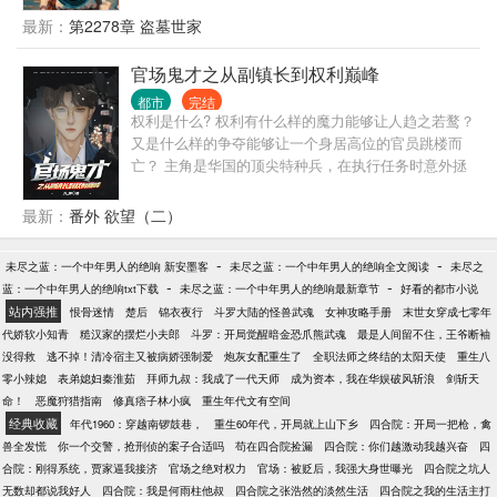
汉：是谁不声不响偷了我别墅里的2亿现金
打猎，自由享受生活。
最新：
第2278章 盗墓世家
官场鬼才之从副镇长到权利巅峰
都市
完结
权利是什么? 权利有什么样的魔力能够让人趋之若鹜？
又是什么样的争夺能够让一个身居高位的官员跳楼而
亡？ 主角是华国的顶尖特种兵，在执行任务时意外拯
救了一个女人，这个女人将彻底改变他的人生轨迹。
最新：
番外 欲望（二）
-
-
未尽之蓝：一个中年男人的绝响 新安墨客
未尽之蓝：一个中年男人的绝响全文阅读
未尽之
-
-
蓝：一个中年男人的绝响txt下载
未尽之蓝：一个中年男人的绝响最新章节
好看的都市小说
站内强推
恨骨迷情
楚后
锦衣夜行
斗罗大陆的怪兽武魂
女神攻略手册
末世女穿成七零年
代娇软小知青
糙汉家的摆烂小夫郎
斗罗：开局觉醒暗金恐爪熊武魂
最是人间留不住，王爷断袖
没得救
逃不掉！清冷宿主又被病娇强制爱
炮灰女配重生了
全职法师之终结的太阳天使
重生八
零小辣媳
表弟媳妇秦淮茹
拜师九叔：我成了一代天师
成为资本，我在华娱破风斩浪
剑斩天
命！
恶魔狩猎指南
修真痞子林小疯
重生年代文有空间
经典收藏
年代1960：穿越南锣鼓巷，
重生60年代，开局就上山下乡
四合院：开局一把枪，禽
兽全发慌
你一个交警，抢刑侦的案子合适吗
苟在四合院捡漏
四合院：你们越激动我越兴奋
四
合院：刚得系统，贾家逼我接济
官场之绝对权力
官场：被贬后，我强大身世曝光
四合院之坑人
无数却都说我好人
四合院：我是何雨柱他叔
四合院之张浩然的淡然生活
四合院之我的生活主打