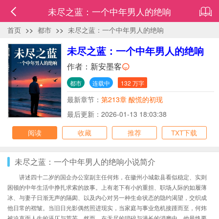
未尽之蓝：一个中年男人的绝响
首页
>>
都市
>>
未尽之蓝：一个中年男人的绝响
未尽之蓝：一个中年男人的绝响
作者：
新安墨客
都市
连载中
132 万字
最新章节：
第213章 酸慌的初现
最后更新：2026-01-13 18:03:38
阅读
收藏
推荐
TXT下载
未尽之蓝：一个中年男人的绝响小说简介
讲述四十二岁的国企办公室副主任何炜，在徽州小城歙县看似稳定、实则
困顿的中年生活中挣扎求索的故事。上有老下有小的重担、职场人际的如履薄
冰、与妻子日渐无声的隔阂、以及内心对另一种生命状态的隐约渴望，交织成
他日常的褶皱。当旧日光影偶然照进现实，当家庭与事业危机接踵而至，何炜
被迫直面人生的逼仄与荒芜。然而，在无尽的琐碎与漫长的消磨中，他最终要