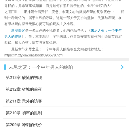
寻找的，并非逃离或颠覆，而是如何在那片属于他的、似乎“未尽”的人生
之“蓝”里——那抹混合着责任、疲惫、未死文心与微弱希望的复杂底色中——找
到一种确切的、属于自己的呼吸。这是一部关于妥协与坚持、失落与发现、在
有限格局内探寻无限心灵可能的现实主义小说。
新安墨客
是一名出色的小说作者，他的作品包括：《
未尽之蓝：一个中年
男人的绝响
》、等，本本精品，字字珠玑，作者新安墨客创作的小说情节跌宕
起伏、扣人心弦，情节与文笔俱佳。
最新章节未尽之蓝：一个中年男人的绝响全文阅读推荐地址：
https://m.xtyxsw.org/book/396578.html
未尽之蓝：一个中年男人的绝响
第213章 酸慌的初现
第212章 省城的前夜
第211章 意外的访客
第210章 初审的胜利
第209章 冲刺的代价