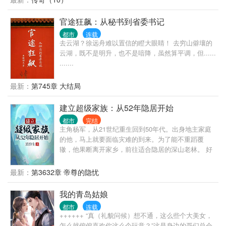
眼前的起点很低，但是青云大道却尽在眼前……这一
次，他要勇攀高峰，登临权位。
官途狂飙：从秘书到省委书记
都市
连载
去云湖？徐远舟难以置信的瞪大眼睛！ 去穷山僻壤的
云湖，既不是明升，也不是喑降，虽然算平调，但......
.......
最新：
第745章 大结局
建立超级家族：从52年隐居开始
都市
完结
主角杨军，从21世纪重生回到50年代。出身地主家庭
的他，马上就要面临灾难的到来。为了能不重蹈覆
辙，他果断离开家乡，前往适合隐居的深山老林。 好
在有金手指，每一天，可以搜索一次词条。 在寻找隐
居地点的路上，他依靠金手指搜集各种物资和学习各
最新：
第3632章 帝尊的隐忧
种技能，最终在三国边境隐居生活。 建设房屋，饲养
牲畜，种植作物，还要每天烧砖瓦，烧木炭，奇迹般
我的青岛姑娘
的建立起了一个庞大的私人庄园。 在这个过程中，庄
都市
连载
园里的家人逐渐增多，儿女成群。 21世纪后，一个庞
++++++ “真（礼貌问候）想不通，这么些个大美女，
大的家族登上了舞台。 本书属于长篇，日常比较多，
怎么就偏偏喜欢你这么个玩意？”这是身边的哥们总会