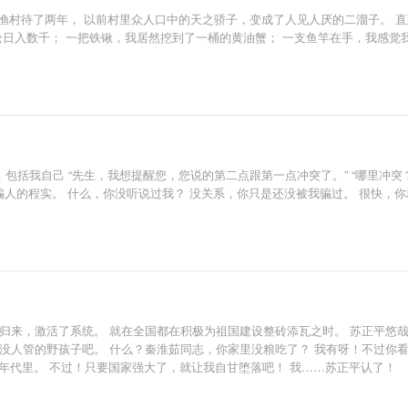
家渔村待了两年， 以前村里众人口中的天之骄子，变成了人见人厌的二溜子。
松日入数千； 一把铁锹，我居然挖到了一桶的黄油蟹； 一支鱼竿在手，我感觉
话，包括我自己 “先生，我想提醒您，您说的第二点跟第一点冲突了。” “哪里冲突
，从不骗人的程实。 什么，你没听说过我？ 没关系，你只是还没被我骗过。 很快，
归来，激活了系统。 就在全国都在积极为祖国建设整砖添瓦之时。 苏正平悠
没人管的野孩子吧。 什么？秦淮茹同志，你家里没粮吃了？ 我有呀！不过你看
横流的年代里。 不过！只要国家强大了，就让我自甘堕落吧！ 我……苏正平认了！