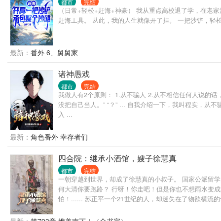
都市
完结
（日常+轻松+赶海+神豪） 我从重点高校退了学，在老
赶海工具。 从此，我的人生就像开了挂。 一把沙铲，轻
最新：
番外 6、舅舅家
诸神愚戏
都市
完结
我做人有2个原则： 1.从不骗人 2.从不相信任何人说的
没把自己当人。” “？” ... 自我介绍一下，我叫程实
入 ...
最新：
角色番外 幸存者们
四合院：继承小酒馆，嫂子徐慧真
都市
完结
一朝穿越到世界，却成了徐慧真的小叔子。 国家公派留学
何大清你要跑路？ 行呀！你走吧！但是你也不想雨水变成
怕！...... 苏正平一个21世纪的人，却迷失在了物欲