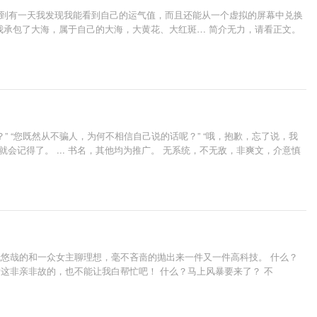
 直到有一天我发现我能看到自己的运气值，而且还能从一个虚拟的屏幕中兑换
我承包了大海，属于自己的大海，大黄花、大红斑… 简介无力，请看正文。
？” “您既然从不骗人，为何不相信自己说的话呢？” “哦，抱歉，忘了说，我
你就会记得了。 ... 书名，其他均为推广。 无系统，不无敌，非爽文，介意慎
哉悠哉的和一众女主聊理想，毫不吝啬的抛出来一件又一件高科技。 什么？
这非亲非故的，也不能让我白帮忙吧！ 什么？马上风暴要来了？ 不