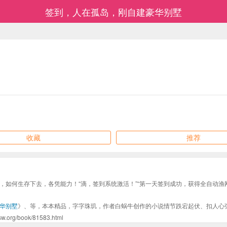
签到，人在孤岛，刚自建豪华别墅
收藏
推荐
如何生存下去，各凭能力！“滴，签到系统激活！”“第一天签到成功，获得全自动渔网
华别墅
》、等，本本精品，字字珠玑，作者白蜗牛创作的小说情节跌宕起伏、扣人心
book/81583.html