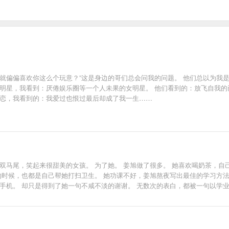
，怎么就偏偏喜欢你这么个玩意？”这是身边的哥们总会问我的问题。 他们总以为
女明星，我看到：厌倦娱乐圈等一个人未果的女明星。 他们看到的：放飞自我
初恋，我看到的：我爱过也恨过最后却成了我一生……
双马尾，笑起来很甜美的女孩。 为了她。 姜旭做了很多。 她喜欢喝奶茶，自
的时候，也都是自己帮她打扫卫生。 她功课不好，姜旭熬夜写出最佳的学习方法
手机。 却只是得到了她一句不咸不淡的谢谢。 无数次的表白，都被一句以学业
的两百万，偷偷给了她。 等到周倾月事业有成，换来的却是亲眼目睹她跟别的
会成为中国首富。 而现在，她家里还很穷。 姜旭：岳父，你知道的，我打小就