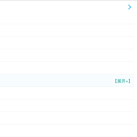
【展开+】