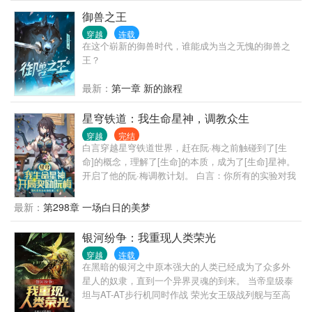
御兽之王
穿越
连载
在这个崭新的御兽时代，谁能成为当之无愧的御兽之
王？
最新：
第一章 新的旅程
星穹铁道：我生命星神，调教众生
穿越
完结
白言穿越星穹铁道世界，赶在阮·梅之前触碰到了[生
命]的概念，理解了[生命]的本质，成为了[生命]星神。
开启了他的阮·梅调教计划。 白言：你所有的实验对我
来说都是小儿科，想要知道那些实验失败的原因吗？
阮·梅：？ 白言：想了解[生命]的本质吗？ 阮·梅：？？
最新：
第298章 一场白日的美梦
白言：想对星神的身体胡作非为吗？ 阮·梅：？？？！
白言：别担心，我亲爱的[助手]，我会给你[奖励]。
银河纷争：我重现人类荣光
穿越
连载
在黑暗的银河之中原本强大的人类已经成为了众多外
星人的奴隶，直到一个异界灵魂的到来。 当帝皇级泰
坦与AT-AT步行机同时作战 荣光女王级战列舰与至高
无上号共同作战 星界军与暴风兵们协同前进 原体们与