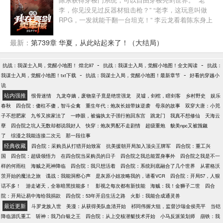
天地。 伊芙（向日葵）：他是我的太阳，我将永远追
李，你见没见过反器材狙击枪？” “老李，这玩意叫做
随他的脚步。 艾希（寒冰射手）：他的热情能够融化
RPG，一发就能干翻一台坦克！” 李云龙看着陈东身上
冰雪，拥抱我被冰封的心。 亚历山大（玉米加农
的装备，哈喇子都流出来了。 “要要要，咱老李都要！
炮）：他的剑锋所指，即是我的炮口所向！ 欢迎来
只是陈兄弟，你看这钱能不能过段时间再给···” “没钱好
最新：
第739章 华夏，从此站起来了！（大结局）
到，摩登世界！ 仅以此书，纪念我回不去的童年！
办，可以以物易物，什么古董、木材、就连小鬼子指
挥刀都可以拿来换装备。” 一个现代顶级雇佣兵，意外
-
-
抗战：我谋士入局，觉醒小地图！ 煌北97
抗战：我谋士入局，觉醒小地图！全文阅读
抗战：
得到穿梭门，开启了一段另类的倒卖军火生涯。 “对了
-
-
我谋士入局，觉醒小地图！txt下载
抗战：我谋士入局，觉醒小地图！最新章节
好看的穿越小
老李，你认不认识邱小姐？”
说
站内强推
恨骨迷情
九龙夺嫡，废物皇子竟是绝世强龙
灵墟，剑棺，瞎剑客
乡村野史
娱乐
春秋
四合院：傻柱不傻，智斗众禽
重生年代：炮灰长姐带妹逆袭
母亲的故事
双穿大唐：小兕
子不想肥家
九爷又挨家法了
一睁眼，被偏执太子强行抱回东宫
跳龙门
我真不想修仙
天海云
孽
四合院之坑人无数却都说我好人
快穿：炮灰男配不走剧情
超级重炮
貌美npc又被觊觎
了
综漫之我能连接二次元
那一段往事
经典收藏
四合院：采购员从打猎开始致富
抗美援朝开局加入顶尖王牌军
四合院：重工兴
国
四合院：超级领悟力
在四合院当采购员的日子
四合院之我总能置身事外
四合院之我是不一
样的何雨柱
海贼之死神降临
四合院：我只想活着
四合院：系统到底融合了几个世界
从霍格沃
茨开始的魔法之旅
谍战：我能洞察心声
是灰原小姐攻略我的，请看VCR
四合院：开局57，人狠
话不多！
游走诸天，全靠暗黑技能多！
影视之每次都有新技能
海贼：我！金狮子二世
四合
院：开局让易中海给我捐款
四合院：53年开启生活之路
火影：我能合成通灵兽
最近更新
斗罗龙族入世
美漫：从获得美队血清开始
祁同伟握大狙，监督沙瑞金侯亮平
当铠
降临源氏重工
斩神：我乃白银之王
四合院：从上交核潜艇技术开始
小马反派策划师
崩铁：我