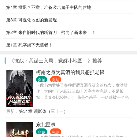
第4章 撤退？不撤，准备袭击鬼子中队的营地
第3章 可视化地图的新发现
第2章 来自旧时代的斩首刀，劈向了新未来！！
第1章 死字旗下无懦者！
《抗战：我谋士入局，觉醒小地图！》推荐
柯南之身为真酒的我只想抓老鼠
穿越
完结
（此书为看够了各种所谓真酒救济文的怨念，发泄所
作，大纲打下来应该三四十万字左右完结，不是长
篇，节奏会比较快。） 我是个杀手，一眨眼被一个光
球砸中，一眨眼我穿越了。 我出生在18世纪樱花一个
财阀家里，有一个远房表弟名叫乌丸莲耶。 在陪伴弟
最新：
第31章 观影体（三十一）
弟的百年以后终于等来了系统任务的我只想做三件
事。 第一，帮助弟弟实现他的愿望。 第二，早日完成
东北匪事
任务摆脱系统。 第三，把我亲手养大的银发小狼崽泡
穿越
完结
到手。 一切尘埃落定之后 乌丸莲耶：家人们，谁懂