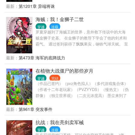
绝地武士共同作战 这些书中均有 本书人类至上没有女
最新：
第1201章 异端将诛
主 （战锤，星球大战，群星，光环等） 注：作者是p
社游戏爱好者
海贼：我！金狮子二世
穿越
连载
罗夏穿越到了海贼王的世界，意外救下传说中的大海
贼金狮子史基。 在金狮子的教导下学会了他的剑术和
霸气。 通过签到获得了飘飘果实，钢铁气球天赋。 至
此大海诞生了有史以来最强怪物。 金狮子:“桀哈哈哈
哈，罗夏小鬼！带着老子的意志和野望把这片大海再
最新：
第473章 海军的底牌战力
次搅得天翻地覆吧！” 罗夏:“emmm....我只不过是想自
由自在的在这片大海上旅行，顺便找找纯金然后和船
在植物大战僵尸的那些岁月
员们度过漫长的一生，既然世界政府阻挡了我的道
穿越
完结
路，那我只能让这个世界的主宰者换个人了，世界之
（作品已签约）（pvz角色拟人）（多代游戏集合体）
王？这个名字我喜欢。” （新人新书，在慢慢进步。）
（作者十二年老玩家）（PVZYYDS）（慢热文）（伪
群像）（独立世界观）（二次元浓度高） 墨尘来到了
植物大战僵尸的世界，接手了一座全新的战争花园。
他所要做的，就是按照联邦的命令，发展这片小小领
最新：
第961章 突发事件
地，抵御帝国的不死族进攻。 生命与死亡，善良与邪
恶，秩序与混乱… 哪怕再想置身事外，墨尘和他的花
抗战：我在亮剑卖军械
园也不可避免被卷入命运的洪流。 但墨尘不会屈服，
穿越
连载
他只会逆流而上。 在这混乱的时代，庇佑一方小小的
陈东获得穿梭门系统，可以自由穿梭亮剑世界。 “老