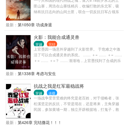
一个共和国的现代特战之魂，落入9.18前夕东北的土
啊，我的下属成我嫂子了。 以下为避雷： 红方一定会
匪山寨，周浩在山寨练精兵，收编打散的东北军，吸
亖，红方粉勿入。宫野姐妹下场不好，宫野姐妹的粉
纳有抗日志向的山间土匪，联合一切反抗日军占领东
丝也勿入。主攻主攻主攻
北的有志之士，在白山黑水之间谱写出可歌可泣的英
雄篇章。
最新：
第1050章 功成身退
火影：我能合成通灵兽
穿越
完结
上官墨因一场意外穿越到了火影世界。 于危难之中激
活了可以合成通灵兽的系统。 …… ＋= …… ＋= ……
＋= …… ＋=？ …… 渐渐地，上官墨找到了合成的乐
趣。
最新：
第1338章 考虑与安生
抗战之我是红军最稳战将
穿越
连载
一场战争受苦受难的终究是老百姓，对于侵略者，张
松溪坚定的反抗，不管是现在，还是将来，主角穿越
民国，参加黄埔一期，独立开辟根据地，打鬼子，救
民族！
最新：
第426章 完结撒花！！！