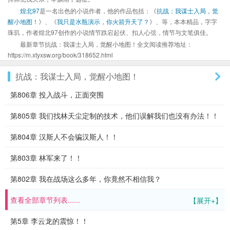
煌北97
是一名出色的小说作者，他的作品包括：《
抗战：我谋士入局，觉
醒小地图！
》、《
我只是水瓶演示，你火箭升天了？
》、等，本本精品，字字
珠玑，作者煌北97创作的小说情节跌宕起伏、扣人心弦，情节与文笔俱佳。
最新章节抗战：我谋士入局，觉醒小地图！全文阅读推荐地址：
https://m.xtyxsw.org/book/318652.html
抗战：我谋士入局，觉醒小地图！
第806章 投入战斗，正面突围
第805章 我们找林天尘定制的技术，他们误解我们也没有办法！！
第804章 汉斯人不会骗汉斯人！！
第803章 林军来了！！
第802章 我在战场这么多年，你竟然不相信我？
查看全部章节列表......
【展开+】
第5章 李云龙的震惊！！