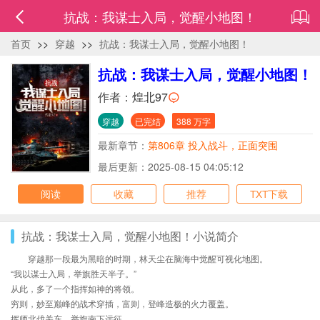
抗战：我谋士入局，觉醒小地图！
首页
>>
穿越
>>
抗战：我谋士入局，觉醒小地图！
抗战：我谋士入局，觉醒小地图！
作者：
煌北97
穿越
已完结
388 万字
最新章节：
第806章 投入战斗，正面突围
最后更新：2025-08-15 04:05:12
阅读
收藏
推荐
TXT下载
抗战：我谋士入局，觉醒小地图！小说简介
穿越那一段最为黑暗的时期，林天尘在脑海中觉醒可视化地图。
“我以谋士入局，举旗胜天半子。”
从此，多了一个指挥如神的将领。
穷则，妙至巅峰的战术穿插，富则，登峰造极的火力覆盖。
挥师北伐关东，举旗南下远征。