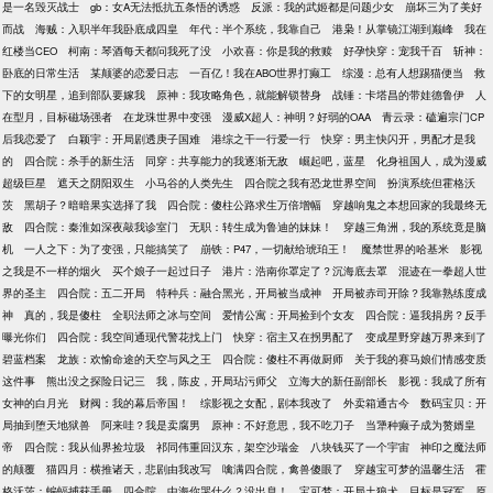
是一名毁灭战士
gb：女A无法抵抗五条悟的诱惑
反派：我的武姬都是问题少女
崩坏三为了美好
而战
海贼：入职半年我卧底成四皇
年代：半个系统，我靠自己
港枭！从掌镜江湖到巅峰
我在
红楼当CEO
柯南：琴酒每天都问我死了没
小欢喜：你是我的救赎
好孕快穿：宠我千百
斩神：
卧底的日常生活
某颠婆的恋爱日志
一百亿！我在ABO世界打癫工
综漫：总有人想踢猫便当
救
下的女明星，追到部队要嫁我
原神：我攻略角色，就能解锁替身
战锤：卡塔昌的带娃德鲁伊
人
在型月，目标磁场强者
在龙珠世界中变强
漫威X超人：神明？好弱的OAA
青云录：磕遍宗门CP
后我恋爱了
白颖宇：开局剧透庚子国难
港综之干一行爱一行
快穿：男主快闪开，男配才是我
的
四合院：杀手的新生活
同穿：共享能力的我逐渐无敌
崛起吧，蓝星
化身祖国人，成为漫威
超级巨星
遮天之阴阳双生
小马谷的人类先生
四合院之我有恐龙世界空间
扮演系统但霍格沃
茨
黑胡子？暗暗果实选择了我
四合院：傻柱公路求生万倍增幅
穿越响鬼之本想回家的我最终无
敌
四合院：秦淮如深夜敲我诊室门
无职：转生成为鲁迪的妹妹！
穿越三角洲，我的系统竟是脑
机
一人之下：为了变强，只能搞笑了
崩铁：P47，一切献给琥珀王！
魔禁世界的哈基米
影视
之我是不一样的烟火
买个娘子一起过日子
港片：浩南你罩定了？沉海底去罩
混迹在一拳超人世
界的圣主
四合院：五二开局
特种兵：融合黑光，开局被当成神
开局被赤司开除？我靠熟练度成
神
真的，我是傻柱
全职法师之冰与空间
爱情公寓：开局捡到个女友
四合院：逼我捐房？反手
曝光你们
四合院：我空间通现代警花找上门
快穿：宿主又在拐男配了
变成星野穿越万界来到了
碧蓝档案
龙族：欢愉命途的天空与风之王
四合院：傻柱不再做厨师
关于我的赛马娘们情感变质
这件事
熊出没之探险日记三
我，陈皮，开局玷污师父
立海大的新任副部长
影视：我成了所有
女神的白月光
财阀：我的幕后帝国！
综影视之女配，剧本我改了
外卖箱通古今
数码宝贝：开
局抽到堕天地狱兽
阿来哇？我是卖腐男
原神：不好意思，我不吃刀子
当犟种癫子成为赘婿皇
帝
四合院：我从仙界捡垃圾
祁同伟重回汉东，架空沙瑞金
八块钱买了一个宇宙
神印之魔法师
的颠覆
猫四月：横推诸天，悲剧由我改写
噙满四合院，禽兽傻眼了
穿越宝可梦的温馨生活
霍
格沃茨：蝙蝠捕获手册
四合院，中海你哭什么？没出息！
宝可梦：开局土狼犬，目标是冠军
原