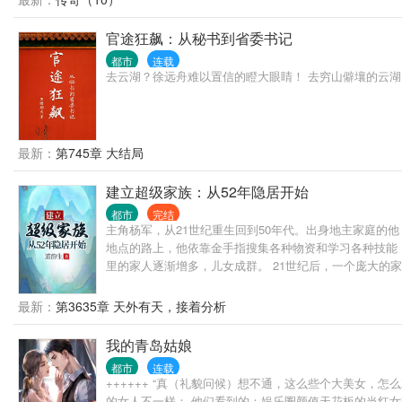
官途狂飙：从秘书到省委书记
都市
连载
去云湖？徐远舟难以置信的瞪大眼睛！ 去穷山僻壤的云湖，既不是
最新：
第745章 大结局
建立超级家族：从52年隐居开始
都市
完结
主角杨军，从21世纪重生回到50年代。出身地主家庭的
地点的路上，他依靠金手指搜集各种物资和学习各种技能
里的家人逐渐增多，儿女成群。 21世纪后，一个庞大的
朋友请绕行。谢谢。
最新：
第3635章 天外有天，接着分析
我的青岛姑娘
都市
连载
++++++ “真（礼貌问候）想不通，这么些个大美女
的女人不一样： 他们看到的：娱乐圈颜值天花板的当红