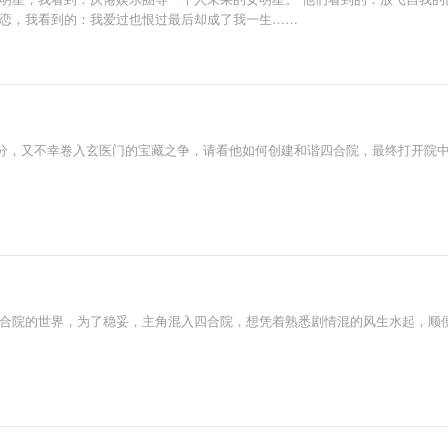
初恋，我看到的：我爱过也恨过最后却成了我一生……
分，又不幸卷入玄医门的宝藏之争，请看他如何创建和谐四合院，最终打开院
四合院的世界，为了稳妥，主角混入四合院，想凭着熟悉剧情混的风生水起，顺