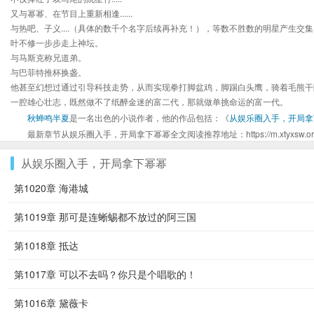
又与幂幂、在节目上重新相逢......
与热吧、子义....（具体的数千个名字后续再补充！），等数不胜数的明星产生交集
叶不修一步步走上神坛。
与马斯克称兄道弟。
与巴菲特推杯换盏。
他甚至幻想过通过引导科技走势，从而实现拳打脚盆鸡，脚踢白头鹰，骑着毛熊干
一腔雄心壮志，既然做不了纸醉金迷的富二代，那就做单挑命运的富一代。
秋蝉鸣半夏
是一名出色的小说作者，他的作品包括：《
从娱乐圈入手，开局拿
最新章节从娱乐圈入手，开局拿下幂幂全文阅读推荐地址：https://m.xtyxsw.org/bo
从娱乐圈入手，开局拿下幂幂
第1020章 海港城
第1019章 那可是连蜥蜴都不放过的阿三国
第1018章 抵达
第1017章 可以不去吗？你只是个唱歌的！
第1016章 黛薇卡