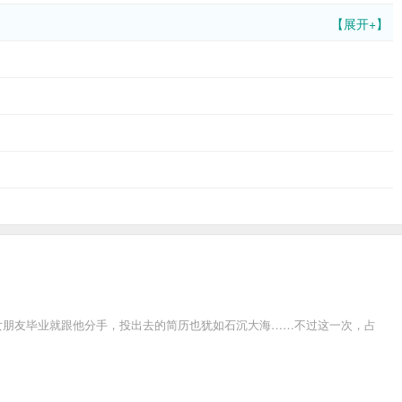
【展开+】
的女朋友毕业就跟他分手，投出去的简历也犹如石沉大海……不过这一次，占