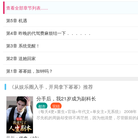
查看全部章节列表......
第5章 机遇
第4章 昨晚的代驾费麻烦结一下．．．．．．
第3章 系统觉醒！
第2章 送她回家
第1章 幂幂姐，加钟吗？
《从娱乐圈入手，开局拿下幂幂》推荐
分手后，我21岁成为副科长
都市
完结
（每天4更+重生+官场+年代文+单女主+无系统） 2
尽先机的周扬却变得不再茫然，因为他清楚，尽管眼前的
最新：
传奇（10）