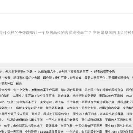
又是什么样的争夺能够让一个身居高位的官员跳楼而亡？ 主角是华国的顶尖特
-
-
手，开局拿下幂幂txt下载
从娱乐圈入手，开局拿下幂幂最新章节
好看的都市小说
软小知青
糙汉家的摆烂小夫郎
四合院：傻柱不傻，智斗众禽
最是人间留不住，王爷断袖没得救
之昊天神话
破云
兽全发慌
你一个交警，抢刑侦的案子合适吗
苟在四合院捡漏
四合院：你们越激动我越兴奋
四合
随心随性
从重生九零开始：做空美股石油
官途狂飙：从秘书到省委书记
重回60年代不遗憾
19
去吧
快穿：短命炮灰不死了
美女总裁，请上车
五十年代：带着随身空间进城奔小康
甩我是吧？
钱全靠挂！
病娇美女总裁爱上我
我的区长老婆
火红年代：开发北大荒，种田赶山养全家
身为精
年：我五个嫂子没人照顾
离婚后，我成为了医学传奇！
重生70：猎王归来，资本家小姐求我娶
律政
婚？
张易发老师解读书籍文字版
一不小心穿越成了老天爷
重生成游戏玩家
平庸的人不拯救世界
神
仙子，求你别再从书里出来了
最强战神
举国飞升！十四亿魔修吓哭异界
重生85：运气好亿
物资？我一天三顿
全球警报！SSSSS级仙尊归来
中年逆袭，女儿助我变神豪
重生1961：我的签