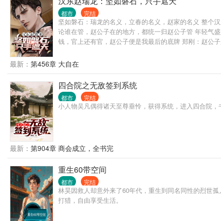
汉东赵瑞龙：坚如磐石，只手遮天
都市
完结
坚如磐石：瑞龙的名义，立春的名义，赵家的名义 整个
论谁在管，赵公子在的地方，都统一归赵公子管 年轻气
钱，官上还有官，赵公子便是我最后的底牌 郑刚：赵公
公子提携我成了军工厂的经理，今后不用在缅北带着阿才
阶下囚！ 祁同伟：感谢赵公子让我与高小琴白头到老 沙
最新：
第456章 大自在
赵家 高明远：我想谈生意，赵公子偏要跟我谈生死 赵德
四合院之无敌签到系统
都市
完结
小人物吴凡偶得诸天至尊垂怜，获得系统，进入四合院，
最新：
第904章 商会成立，全书完
重生60带空间
都市
完结
林昊因救人却意外来了60年代，重生到同名同性的烈世
打猎，自由享受生活。