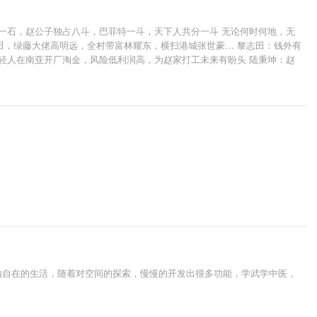
一石，赵公子独占八斗，巴菲特一斗，天下人共分一斗 无论何时何地，无
田，绿藤大佬高明远，全村带富林耀东，横扫港城张世豪… 黎志田：钱外有
轻人在南亚开厂淘金，风险低利润高，为赵家打工未来有盼头 陆秉坤：赵
手握科技命脉~富可敌国，已经是上面的手套，只可与其合作，不能让其成为
囊 李达康：虎父无犬子，瑞龙不简单 赵啸声：昌武市赵家，惹不起汉东省
由自在的生活，随着对空间的探索，慢慢的开发出很多功能，学武学中医，