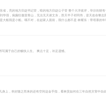
汉东省，亮的地方归赵书记管，暗的地方归赵公子管 整个大洋彼岸，华尔街财有
盛刘华强，疯癫狂傲苗青山，无法无天谢文东，胜天半子祁同伟，逆天改命黎志
子是大船我是小船。哦不对，在赵家人面前，我什么都不是 林耀东：带塔寨的年
累死累活了 侯亮平：亚洲地下组织部部长，这个赵瑞龙不好对付啊 钟小艾：
瑞金：被赵瑞龙抓了小辫子，掀桌便是两败俱伤 高育良：被赵瑞龙拿捏，不算窝
汉：是谁不声不响偷了我别墅里的2亿现金
书写属于自己的畅快人生。 爽点十足，补足遗憾。
孤儿身上，幸好随之而来的还有空间这金手指，看林昊如何在三年自然灾害中自