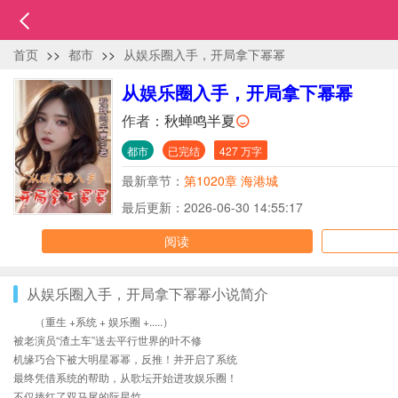
首页
>>
都市
>>
从娱乐圈入手，开局拿下幂幂
从娱乐圈入手，开局拿下幂幂
作者：
秋蝉鸣半夏
都市
已完结
427 万字
最新章节：
第1020章 海港城
最后更新：2026-06-30 14:55:17
阅读
从娱乐圈入手，开局拿下幂幂小说简介
（重生 +系统 + 娱乐圈 +.....）
被老演员“渣土车”送去平行世界的叶不修
机缘巧合下被大明星幂幂，反推！并开启了系统
最终凭借系统的帮助，从歌坛开始进攻娱乐圈！
不仅捧红了双马尾的阮星竹.....