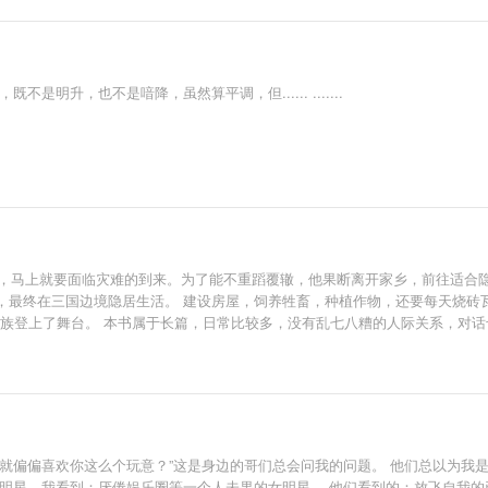
明升，也不是喑降，虽然算平调，但...... .......
他，马上就要面临灾难的到来。为了能不重蹈覆辙，他果断离开家乡，前往适合
，最终在三国边境隐居生活。 建设房屋，饲养牲畜，种植作物，还要每天烧砖
家族登上了舞台。 本书属于长篇，日常比较多，没有乱七八糟的人际关系，对
，怎么就偏偏喜欢你这么个玩意？”这是身边的哥们总会问我的问题。 他们总以为
女明星，我看到：厌倦娱乐圈等一个人未果的女明星。 他们看到的：放飞自我