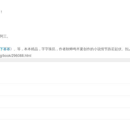
！
阿三。
下幂幂
》、等，本本精品，字字珠玑，作者秋蝉鸣半夏创作的小说情节跌宕起伏、扣
ok/296088.html