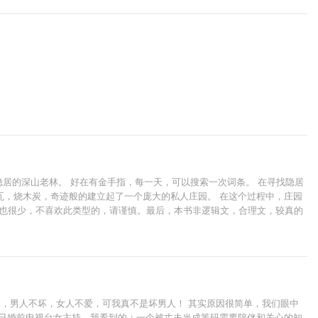
隐居的深山老林。 好在有金手指，每一天，可以搜索一次词条。 在寻找隐居
瓦，烧木炭，奇迹般的建立起了一个庞大的私人庄园。 在这个过程中，庄园
话也很少，不喜欢此类型的，请谨慎。最后，本书非逻辑文，合理文，较真的
我是，男人不坏，女人不爱，可我真不是坏男人！ 其实原因很简单，我们眼中
的已婚前电视台女主持，我看到的：一个被丈夫当成筹码需要陪伴和关心的知