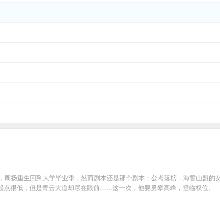
008年，周扬重生回到大学毕业季，然而剧本还是那个剧本：公考落榜，海誓山盟
起点很低，但是青云大道却尽在眼前……这一次，他要勇攀高峰，登临权位。