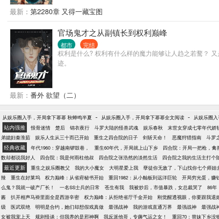
最新：
第2280章 又得一藏宝图
官场鬼才之从副镇长到权利巅峰
都市
完结
权利是什么? 权利有什么样的魔力能够让人趋之若鹜？ 
迹。
最新：
番外 欲望（二）
-
-
从娱乐圈入手，开局拿下幂幂 秋蝉鸣半夏
从娱乐圈入手，开局拿下幂幂全文阅读
从娱乐圈入
站内强推
恨骨迷情
楚后
锦衣夜行
斗罗大陆的怪兽武魂
娱乐春秋
末世女穿成七零年代娇
弟媳妇秦淮茹
娱乐人生从三十而已开始
重生之四合院的日子
剑斩天命！
恶魔狩猎指南
斗罗
经典收藏
年代1960：穿越南锣鼓巷，
重生60年代，开局就上山下乡
四合院：开局一把枪，禽
数却都说我好人
四合院：我是何雨柱他叔
四合院之张浩然的淡然生活
四合院之我的生活主打个
最近更新
重生之娱乐圈教父
我的大小魔女
大明星爱上我
孽徒你无敌了，下山找你七个师姐
辣
重生在好莱坞
权力巅峰：从省府秘书开始
重回1982：从小舢板到远洋巨轮
开局穷光蛋，赚
么鬼？我就一破产厂长！
一名SS士兵的日常
苍生有我
我被炒后，市值暴跌，女总裁哭了
86
酱
扒开相声马褂里面全是西游辛密
权力巅峰：从拒绝省厅千金开始
刚觉醒透视眼，你要跟我退
级
医武双绝
明明是合约，她们却想假戏真做
最强战神
我的游戏直通万界
最强战神
最强战
女被我宠上天
规则怪谈：但我养的是邪神啊
我反派他哥，专薅气运之女！
重回70：替妹下乡没