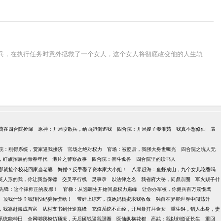
种兵，在执行任务时意外拯救了一个女人，这个女人将彻底改变他的人生轨
苟在四合院捡漏
原神：开局喷散兵，纳西妲倒追我
四合院：开局嫂子秦淮茹
我真不想修仙
表
院：刚得系统，贾家逼我接济
官场之绝对权力
官场：被贬后，我强大身世曝光
四合院之坑人无
72，红旗招展的青春年代
港片之警察故事
四合院：智斗禽兽
四合院里的读书人
那就捡个校花回家当老婆
悔婚？反手娶了资本家大小姐！
八零赶海：鱼虾成山，九个女儿吃香喝
英人形的我，你让我当保镖
交叉平行线
灵事录
以法律之名
我省府大秘，问鼎京圈
军火贩子什
先锋：这个律师正的发邪！
官梯：从选调生开始问鼎权力巅峰
让你办军校，你佣兵百万震慑鹰
顶我仕途？我转投纪委你慌啥！
带娃上综艺，孩她妈杨蜜求我收敛
独自在异能世界中闯荡升
点，我靠赶海成首富
从村支书到仕途巅峰
充值系统不正经，开局暴打拜金女
重生64，猎人出身，妻
到系统能种田
全网嘲我模仿顶流，天后砸钱逼我退圈
医仙纵横花都
高武：我以剑道证长生
重回