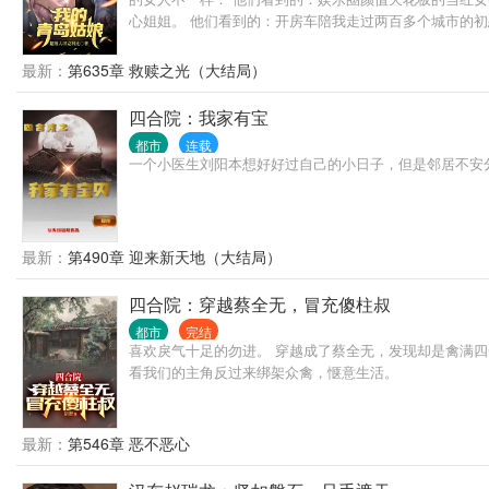
心姐姐。 他们看到的：开房车陪我走过两百多个城市的
最新：
第635章 救赎之光（大结局）
四合院：我家有宝
都市
连载
一个小医生刘阳本想好好过自己的小日子，但是邻居不安
最新：
第490章 迎来新天地（大结局）
四合院：穿越蔡全无，冒充傻柱叔
都市
完结
喜欢戾气十足的勿进。 穿越成了蔡全无，发现却是禽满
看我们的主角反过来绑架众禽，惬意生活。
最新：
第546章 恶不恶心