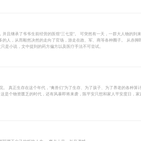
，并且继承了爷爷生前经营的医馆“三七堂”。 可突然有一天，一群大人物的到
多的人，从而毅然决然的走向了官场，游走在政、军、商等各种圈子。 从赤脚
文只是小说，文中提到的药方偏方以及医疗手法不可尝试。
合院。 真正生存在这个年代，“禽兽们”为了生存、为了孩子、为了养老的各种算
能。 这是个物资匮乏的时代，还有风暴即将来袭，陈平安只想和家人平安度日，