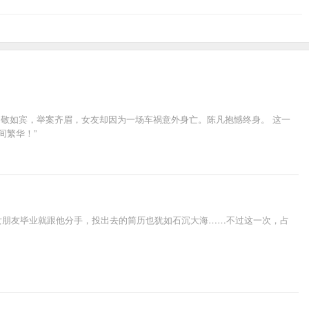
情相敬如宾，举案齐眉，女友却因为一场车祸意外身亡。陈凡抱憾终身。 这一
间繁华！”
的女朋友毕业就跟他分手，投出去的简历也犹如石沉大海……不过这一次，占