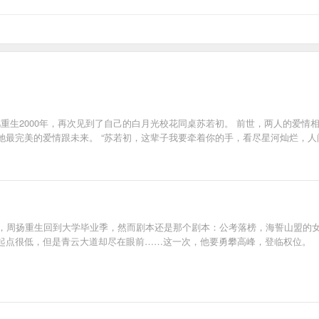
凡重生2000年，再次见到了自己的白月光校花同桌苏若初。 前世，两人的爱
最完美的爱情跟未来。 “苏若初，这辈子我要牵着你的手，看尽星河灿烂，人
008年，周扬重生回到大学毕业季，然而剧本还是那个剧本：公考落榜，海誓山盟
起点很低，但是青云大道却尽在眼前……这一次，他要勇攀高峰，登临权位。