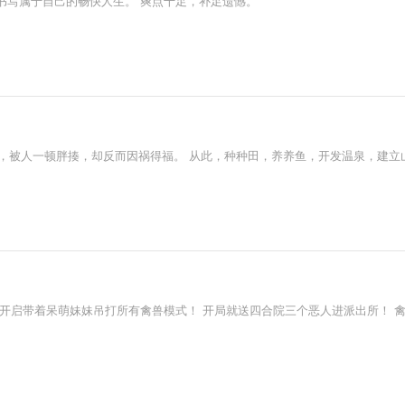
书写属于自己的畅快人生。 爽点十足，补足遗憾。
居，被人一顿胖揍，却反而因祸得福。 从此，种种田，养养鱼，开发温泉，建
开启带着呆萌妹妹吊打所有禽兽模式！ 开局就送四合院三个恶人进派出所！ 