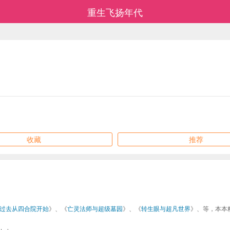
重生飞扬年代
收藏
推荐
过去从四合院开始
》、《
亡灵法师与超级墓园
》、《
转生眼与超凡世界
》、等，本本