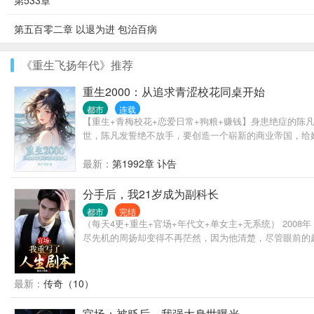
第533章
第五百零二章 以退为进 包治百病
《重生飞扬年代》推荐
重生2000：从追求青涩校花同桌开始
都市
连载
【重生+青梅校花+恋爱日常+狗粮+赚钱】身患绝症的陈
世，陈凡发誓绝不放手，要创造一个崭新的商业帝国，给她
最新：
第1992章 讣告
分手后，我21岁成为副科长
都市
完结
（每天4更+重生+官场+年代文+单女主+无系统） 2
尽先机的周扬却变得不再茫然，因为他清楚，尽管眼前的
最新：
传奇（10）
官场：被贬后，我强大身世曝光