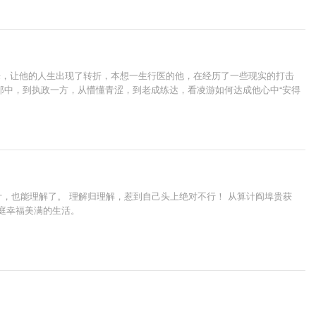
来，让他的人生出现了转折，本想一生行医的他，在经历了一些现实的打击
郎中，到执政一方，从懵懂青涩，到老成练达，看凌游如何达成他心中“安得
计，也能理解了。 理解归理解，惹到自己头上绝对不行！ 从算计阎埠贵获
家庭幸福美满的生活。