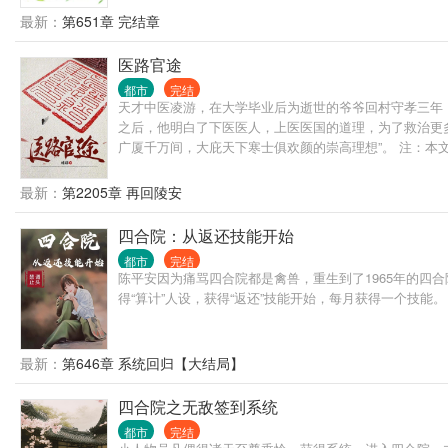
最新：
第651章 完结章
医路官途
都市
完结
天才中医凌游，在大学毕业后为逝世的爷爷回村守孝三年
之后，他明白了下医医人，上医医国的道理，为了救治更
广厦千万间，大庇天下寒士俱欢颜的崇高理想”。 注：本
最新：
第2205章 再回陵安
四合院：从返还技能开始
都市
完结
陈平安因为痛骂四合院都是禽兽，重生到了1965年的四
得“算计”人设，获得“返还”技能开始，每月获得一个技
最新：
第646章 系统回归【大结局】
四合院之无敌签到系统
都市
完结