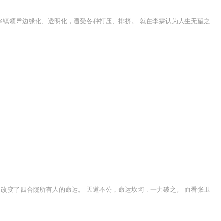
乡镇领导边缘化、透明化，遭受各种打压、排挤。 就在李霖认为人生无望之
改变了四合院所有人的命运。 天道不公，命运坎坷，一力破之。 而看张卫