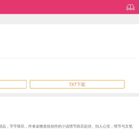
TXT下载
精品，字字珠玑，作者金蟾老祖创作的小说情节跌宕起伏、扣人心弦，情节与文笔