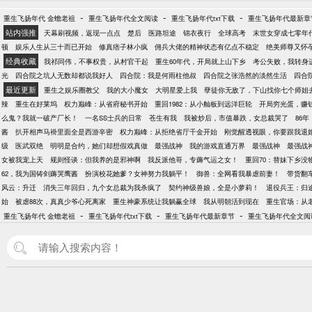
-
-
-
重生飞扬年代 金蟾老祖
重生飞扬年代全文阅读
重生飞扬年代txt下载
重生飞扬年代最新章
站内强推
天幕刷视频，返现一点点
楚后
医路坦途
锦衣夜行
全球高考
末世女穿成七零年
顿
娱乐人生从三十而已开始
修真痞子林小疯
佣兵大佬的精神状态有亿点不稳定
绝美师尊又怀
经典收藏
我祁同伟，不事权贵，从村官干起
重生60年代，开局就上山下乡
考公失败，我转身
光
四合院之坑人无数却都说我好人
四合院：我是何雨柱他叔
四合院之张浩然的淡然生活
四合
最近更新
重生之娱乐圈教父
我的大小魔女
大明星爱上我
孽徒你无敌了，下山找你七个师姐
辣
重生在好莱坞
权力巅峰：从省府秘书开始
重回1982：从小舢板到远洋巨轮
开局穷光蛋，赚
么鬼？我就一破产厂长！
一名SS士兵的日常
苍生有我
我被炒后，市值暴跌，女总裁哭了
86
酱
扒开相声马褂里面全是西游辛密
权力巅峰：从拒绝省厅千金开始
刚觉醒透视眼，你要跟我退
级
医武双绝
明明是合约，她们却想假戏真做
最强战神
我的游戏直通万界
最强战神
最强战
女被我宠上天
规则怪谈：但我养的是邪神啊
我反派他哥，专薅气运之女！
重回70：替妹下乡没
62，我为国铸剑薅哭鹰酱
扮演校花她爹？女神努力我躺平！
御兽：全网看我暴虐前妻！
带货翻
风云：升迁
消失三年回归，九个女总裁为我杀疯了
契约神级兽娘，全是小萝莉！
退役兵王：归
始
被虐88次，真真少爷心死离家
重生神豪系统让我躺赢全球
我从明朝活到现在
重生官场：从
-
-
-
重生飞扬年代 金蟾老祖
重生飞扬年代txt下载
重生飞扬年代最新章节
重生飞扬年代全文阅