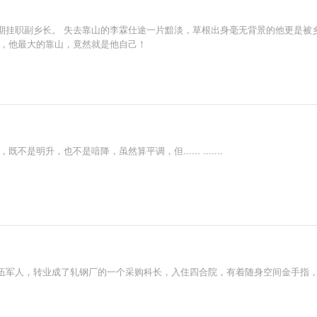
期挂职副乡长。 失去靠山的李霖仕途一片黯淡，草根出身毫无背景的他更是被
来，他最大的靠山，竟然就是他自己！
明升，也不是喑降，虽然算平调，但...... .......
伍军人，转业成了轧钢厂的一个采购科长，入住四合院，有着随身空间金手指，