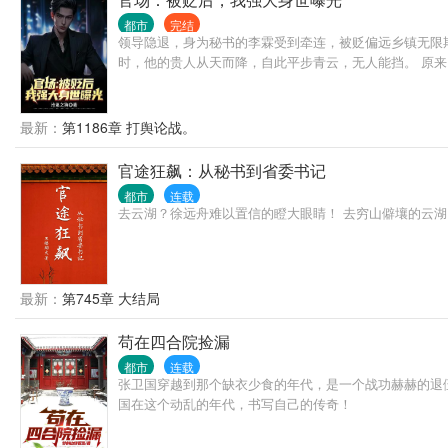
都市
完结
领导隐退，身为秘书的李霖受到牵连，被贬偏远乡镇无限
时，他的贵人从天而降，自此平步青云，无人能挡。 原
最新：
第1186章 打舆论战。
官途狂飙：从秘书到省委书记
都市
连载
去云湖？徐远舟难以置信的瞪大眼睛！ 去穷山僻壤的云湖，既不是
最新：
第745章 大结局
苟在四合院捡漏
都市
连载
张卫国穿越到那个缺衣少食的年代，是一个战功赫赫的退
国在这个动乱的年代，书写自己的传奇！