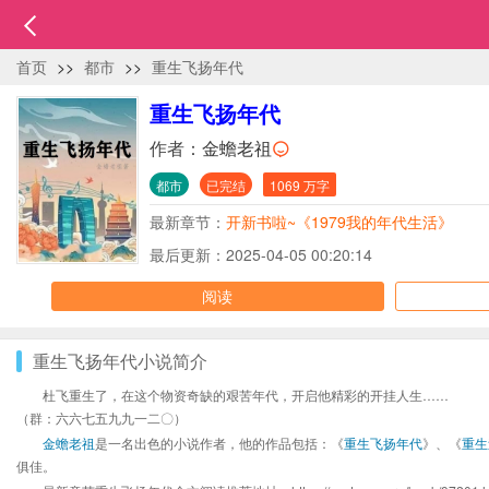
首页
>>
都市
>>
重生飞扬年代
重生飞扬年代
作者：
金蟾老祖
都市
已完结
1069 万字
最新章节：
开新书啦~《1979我的年代生活》
最后更新：2025-04-05 00:20:14
阅读
重生飞扬年代小说简介
杜飞重生了，在这个物资奇缺的艰苦年代，开启他精彩的开挂人生……
（群：六六七五九九一二〇）
金蟾老祖
是一名出色的小说作者，他的作品包括：《
重生飞扬年代
》、《
重生
俱佳。