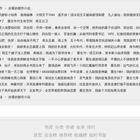
-
节
好看的都市小说
代娇软小知青
春闺秘事
大明天下1544
逃不掉！清冷宿主又被病娇强制爱
凡人修仙：我有随身灵
孕了
重生年代文有空间
第五分卫
进入省委组织部
四合院：开局一把枪，禽兽全发慌
你一个交警，抢刑侦的案子合适吗
四合院：你
院之我的生活主打个随心随性
四合院一狠人
官途狂飙：从秘书到省委书记
1972，红旗招展的青春
去吧
快穿：短命炮灰不死了
美女总裁，请上车
五十年代：带着随身空间进城奔小康
甩我是吧？
钱全靠挂！
病娇美女总裁爱上我
我的区长老婆
火红年代：开发北大荒，种田赶山养全家
身为精
年：我五个嫂子没人照顾
离婚后，我成为了医学传奇！
重生70：猎王归来，资本家小姐求我娶
律政
婚？
张易发老师解读书籍文字版
一不小心穿越成了老天爷
重生成游戏玩家
平庸的人不拯救世界
神
仙子，求你别再从书里出来了
最强战神
举国飞升！十四亿魔修吓哭异界
重生85：运气好亿
物资？我一天三顿
全球警报！SSSSS级仙尊归来
中年逆袭，女儿助我变神豪
重生1961：我的签
车的我曝光黑心商家
重回八零：谁说女儿都是赔钱货？
灵气复苏：我的捉鬼系统开挂了
重生七零
途无名
神豪判官：开局直播审判霸座仙
顶级玩家回归，但是是吟游诗人
废兽逆袭打脸不按套路出
老干局开始执掌天下
女多男少：全世界都想和我谈恋爱
重生荒年，我捡个大院知青当老婆
-
读
好看的都市小说
书库
分类
作者
全本
排行
首页
点击榜
推荐榜
收藏榜
临时书架