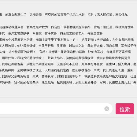
田
炮灰女配重生了
天海云孽
有空间的我灾荒年也风生水起
港片：老大肥佬黎，三天饿九
们越激动我越兴奋
官场之绝对权力
四合院：带着娄晓娥提前躺平
官场：被贬后，我强大身世曝
年代
港片之警察故事
四合院：智斗禽兽
四合院里的读书人
寻宝全世界
那就捡个校花回家当老婆
悔婚？反手娶了资本家大小姐！
八零赶海：鱼虾成山，九个女儿吃香喝
英人形的我，你让我当保镖
交叉平行线
灵事录
以法律之名
我省府大秘，问鼎京圈
军火贩子什
先锋：这个律师正的发邪！
官梯：从选调生开始问鼎权力巅峰
让你办军校，你佣兵百万震慑鹰
顶我仕途？我转投纪委你慌啥！
带娃上综艺，孩她妈杨蜜求我收敛
独自在异能世界中闯荡升
点，我靠赶海成首富
从村支书到仕途巅峰
充值系统不正经，开局暴打拜金女
重生64，猎人出身，妻
到系统能种田
全网嘲我模仿顶流，天后砸钱逼我退圈
医仙纵横花都
高武：我以剑道证长生
重回
，我要帮父亲鸣冤昭雪
高武：替弟从军，归来问我要军职？
我的黑科技系统是18级文明造物
仕途
牌的神兽
我和她的合租条约
凡尘战场
猛男闯莞城，从四大村姑开始
军阀：从搬空上海兵工厂开
搜索