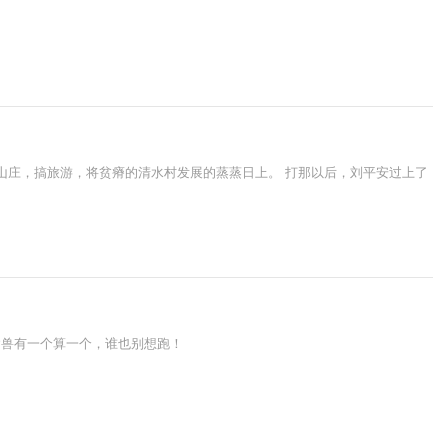
立山庄，搞旅游，将贫瘠的清水村发展的蒸蒸日上。 打那以后，刘平安过上了
禽兽有一个算一个，谁也别想跑！