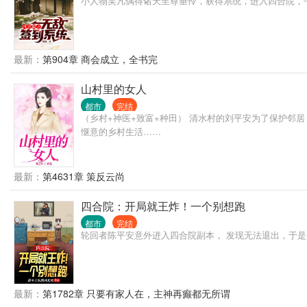
小人物吴凡偶得诸天至尊垂怜，获得系统，进入四合院，
最新：
第904章 商会成立，全书完
山村里的女人
都市
完结
（乡村+神医+致富+种田） 清水村的刘平安为了保护邻
惬意的乡村生活……
最新：
第4631章 策反云尚
四合院：开局就王炸！一个别想跑
都市
完结
轮回者陈平安意外进入四合院副本， 发现无法退出，于是
最新：
第1782章 只要有家人在，主神再癫都无所谓