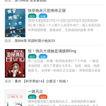
最新：
第1346章 鱼鱼要抱抱
儿很厉害哒，会治病，会打架，会算命，会抓鬼鬼，
窝在大露台的躺椅上俯瞰灯火夜景。 豪华定制大游
还很会扎针针哦！”
轮，买！一群俊男美女围绕唐棠搭着香槟塔开party。
快穿炮灰只想寿终正寝
神秘白富美，铁血黑手党教母，风流佣兵基地总教
现言
连载
官，最年轻世界首富，她的势力遍布世界，她的权利
[快穿夫妻][固定CP][1V1][双洁][空间][互宠][系统][种
熠熠生辉！ 去迪拜整个庄园养猛兽，快乐撸大号毛茸
田] 救了路边一个人两个人的意外身亡，两人在陌生的
茸。 去公海买小岛，圈海域，靠着系统骑鲨鱼。 开公
世界报团取暖，慢慢成长，互相成就的故事 李青
司，搞投资，唐棠年纪轻轻，笑意盈盈的出现在股东
安：“不知前路在哪，你在我就安心” 林辉：“你在，我
大会上，震惊四座。 基金会，做慈善，有钱也塞给华
亦在，不管在哪我都陪你” 两人携手，一路走下去……
最新：
第894章 民国时期小炮灰33
夏爸爸，唐棠表彰和嘉奖拿到手软。 最后，唐棠表
（开局半亩田，之后两人不断学习，不断成长） 世界
示：我只是花花钱，没想到变成首富了。
一，七十年代小知青 世界二，红楼梦炮灰夫妇 世界
惊！佣兵大佬她是满级BKing
三，六十年代炮灰大姐 世界四，相府的炮灰嫡女 世界
现言
连载
五，清穿日常 …
第一次见面，舒澜一枪把陆谨寒打了个半残，一路追
杀他回国，成为了普通女大学生。 他逃，她追，他插
翅难飞。 全球第一的佣兵之王是她！ 黑客联盟元老是
她！ 国际医学研究院背后的神医大佬是她！ 京城众权
贵：陆家三爷的女朋友就是个普通女学生，被三爷包
最新：
番外 【科学养娃14】少废话！给钱！
养才有机会到京城…… 陆谨寒：我不是，我没有，老
婆你别听他们胡说！ 开玩笑！ 人家惹老婆生气跪搓衣
一路凡尘
板，他惹老婆生气挨子弹！ 舒澜摸摸某人那张妖孽无
现言
完结
比的脸：你乖一点，人家还是很温柔的～
柳侠是被全家人都宠着的幺儿，虽然他的家在偏僻、
闭塞、贫穷的深山里，他依然生活的无忧无虑，每天