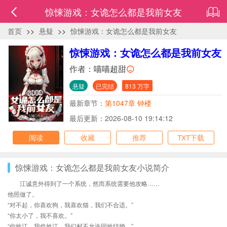
惊悚游戏：女诡怎么都是我前女友
首页
>>
悬疑
>>
惊悚游戏：女诡怎么都是我前女友
惊悚游戏：女诡怎么都是我前女友
作者：
喵喵超甜
悬疑
已完结
813 万字
最新章节：
第1047章 钟楼
最后更新：2026-08-10 19:14:12
阅读
收藏
推荐
TXT下载
惊悚游戏：女诡怎么都是我前女友小说简介
江诚意外得到了一个系统，然而系统需要他攻略……
他照做了。
“对不起，你喜欢狗，我喜欢猫，我们不合适。”
“你太小了，我不喜欢。”
“你姓江，我也姓江，我们村不允许同姓结婚。”