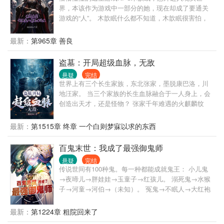
界，本该作为游戏中一部分的她，现在却成了要通关
游戏的“人”。 木歆眠什么都不知道，木歆眠很害怕，
但她渐渐的发现……自己好像不用害怕？ 暴戾残酷的
人鱼在等他们的伴侣，残忍无情的猎杀者小心的养护
最新：
第965章 善良
着一朵娇花，冰冷的钢铁机器人有了自己独特的心
跳，满是旧俗的小山村迎来了新的诅咒，食人的恶鬼
盗墓：开局超级血脉，无敌
把自己的心脏献出……就连逃生游戏的大佬玩家，也
悬疑
完结
是心甘情愿为爱痴狂，一个个向着变态的方向死命狂
世界上有三个长生家族，东北张家，墨脱康巴洛，川
奔，目的只有一个——拥有她。 相传，逃生游戏的玩
地汪家。 当三个家族的长生血脉融合于一人身上，会
家都会根据自己的特点获得一个初始技能，这个技能
创造出天才，还是怪物？ 张家千年难遇的火麒麟纹
是他们面对鬼怪最后的一道屏障。有人可以操控火
身，究竟藏着什么样的秘密？ 张起灵：我本名张小
焰，有人可以引鬼入身，有人念佛经可以超度恶鬼，
官，白则是我哥！ 张启山：白则的高度我永远达不
最新：
第1515章 终章 一个白则梦寐以求的东西
而有人开锁百试百灵，至于木歆眠…… 她有什么错
到！ 张日山：佛爷确实打不过白则！ 九门：我们愿为
呢？她只想给所有的NPC同伴们一个贴贴，一个家。
白则俯首！ 当张家开始没落，陷入内乱，九门之间明
百鬼末世：我成了最强御鬼师
争暗斗，白则带着张起灵强势归来……
悬疑
完结
传说世间有100种鬼。每一种都能成就鬼王： 小儿鬼
→夜啼儿→胖娃娃→玉童子→红孩儿。 溺死鬼→水猴
子→河童→河伯→（未知）。 冤鬼→不眠人→大红袍
→（未知）。 陈青得到镇魔塔，里面12个鬼位，还有
一个神秘主位。 终于集齐12种鬼，主位上出现一个身
最新：
第1224章 粗院回来了
影：钟馗。 前世为了守住江畔小区呕心沥血，却换来