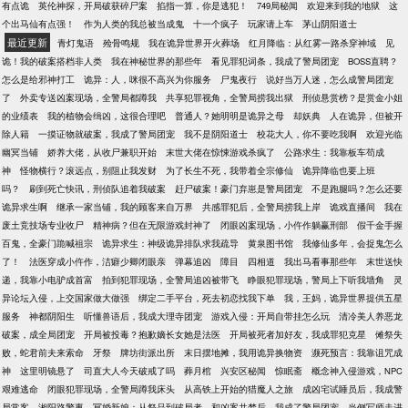
有点诡
英伦神探，开局破获碎尸案
掐指一算，你是逃犯！
749局秘闻
欢迎来到我的地狱
这
个出马仙有点强！
作为人类的我总被当成鬼
十一个疯子
玩家请上车
茅山阴阳道士
最近更新
青灯鬼语
殓骨鸣规
我在诡异世界开火葬场
红月降临：从红雾一路杀穿神域
见
诡！我的破案搭档非人类
我在神秘世界的那些年
看见罪犯词条，我成了警局团宠
BOSS直聘？
怎么是给邪神打工
诡异：人，咪很不高兴为你服务
尸鬼夜行
说好当万人迷，怎么成警局团宠
了
外卖专送凶案现场，全警局都蹲我
共享犯罪视角，全警局捞我出狱
刑侦悬赏榜？是赏金小姐
的业绩表
我的植物会缉凶，这很合理吧
普通人？她明明是诡异之母
却妖典
人在诡异，但被开
除人籍
一摸证物就破案，我成了警局团宠
我不是阴阳道士
校花大人，你不要吃我啊
欢迎光临
幽冥当铺
娇养大佬，从收尸兼职开始
末世大佬在惊悚游戏杀疯了
公路求生：我靠板车苟成
神
怪物横行？滚远点，别阻止我发财
为了长生不死，我带着全宗修仙
诡异降临也要上班
吗？
刷到死亡快讯，刑侦队追着我破案
赶尸破案！豪门弃崽是警局团宠
不是跑腿吗？怎么还要
诡异求生啊
继承一家当铺，我的顾客来自万界
共感罪犯后，全警局捞我上岸
诡戏直播间
我在
废土竞技场专业收尸
精神病？但在无限游戏封神了
闭眼凶案现场，小仵作躺赢刑部
假千金手握
百鬼，全豪门跪喊祖宗
诡异求生：神级诡异排队求我疏导
黄泉图书馆
我修仙多年，会捉鬼怎么
了！
法医穿成小仵作，洁癖少卿闭眼亲
弹幕追凶
障目
四相道
我出马看事那些年
末世送快
递，我靠小电驴成首富
拍到犯罪现场，全警局追凶被带飞
睁眼犯罪现场，警局上下听我墙角
灵
异论坛入侵，上交国家做大做强
绑定二手平台，死去初恋找我下单
我，王妈，诡异世界提供五星
服务
神都阴阳生
听懂兽语后，我成大理寺团宠
游戏入侵：开局自带挂怎么玩
清冷美人养恶龙
破案，成全局团宠
开局被投毒？抱歉嫡长女她是法医
开局被死者加好友，我成罪犯克星
傩祭失
败，蛇君前夫来索命
牙祭
牌坊街派出所
末日摆地摊，我用诡异换物资
濒死预言：我靠诅咒成
神
这里明镜悬了
司直大人今天破戒了吗
葬月棺
兴安区秘闻
惊眠斋
概念神入侵游戏，NPC
艰难逃命
闭眼犯罪现场，全警局蹲我床头
从高铁上开始的猎魔人之旅
成凶宅试睡员后，我成警
局常客
湘阳路警事
冥婚新娘：从祭品到破局者
和凶案共梦后，我成了警局团宠
当侧写师走进