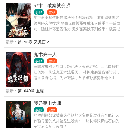
他们恩将仇报。 这一世，带着两条半鬼王路线回来，
都市：破案就变强
所有债，都得偿还！ —— 本书设计了足足100种鬼，
悬疑
完结
加上晋阶形态，共计700种鬼。 诡异如画皮、入殓
犯下命案却依旧逍遥法外？裁决成功，随机掉落黑客
师、长明灯、胖娃娃。 神秘如金不换、白骨菩萨，滴
级网络入侵技术 平白无故被冤枉成杀人凶手？平反成
血梅花。 强大如屠夫、武状元、阿修罗、皇帝。 升级
功，随机掉落透视能力 无头冤案找不到凶手？破案成
方式也有700种： 溺死鬼溺死9人能晋阶水猴子。 武夫
功，随机掉落大师级搏击术 徐墨重生到平行世界，获
得到皇帝册封，就能晋阶武状元。 绣花姑娘缝制好人
得审判之瞳神力，觉醒裁决系统，化身黑桃a惩治这世
最新：
第796章 又见面？
皮嫁衣，穿上就能晋阶花腰新娘…… （无系统，不圣
间罪犯 他是魔都人民的底线，是法外狂徒的活阎王 没
母。不水剧情；装逼打脸合情合理；绝无莫名其妙机
有一个罪犯，可以逃脱得了审判之瞳的裁决 “无所谓，
鬼术第一人
缘；更无反派无脑骑脸；感情不会拖拖拉拉；打架永
法律延伸不到的地方我会出手！” “只要有我在，罪恶
远不超一章；如果这些是你想看到的，请放心食用）
悬疑
完结
将无处遁形！” “维护世间公平与正义就是我的使命！”
三眼皮狐对天打卦，绝色美人夜宿红棺。五爪白蛟翻
本小说及人物纯属虚构，如有雷同，纯属巧合，切勿
江倒海，风流鬼医术法通天。 林振南躲避皮狐讨封，
模仿！
惹来杀身之祸。为求避祸，爷爷求孙婆婆带他上山，
娶回个千年大妖！
最新：
第1049章 血瞳
我乃茅山大师
悬疑
完结
能够削铁如泥被奉为圣物的大宝剑见过没有？能让人
体验母爱的八卦镜见过没有？一块长得跟肾结石似的
至宝石头见过没有？