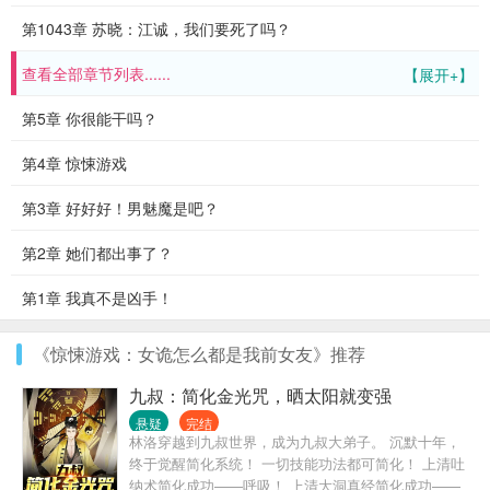
第1043章 苏晓：江诚，我们要死了吗？
查看全部章节列表......
【展开+】
第5章 你很能干吗？
第4章 惊悚游戏
第3章 好好好！男魅魔是吧？
第2章 她们都出事了？
第1章 我真不是凶手！
《惊悚游戏：女诡怎么都是我前女友》推荐
九叔：简化金光咒，晒太阳就变强
悬疑
完结
林洛穿越到九叔世界，成为九叔大弟子。 沉默十年，
终于觉醒简化系统！ 一切技能功法都可简化！ 上清吐
纳术简化成功——呼吸！ 上清大洞真经简化成功——