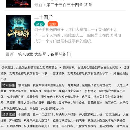
最新：
第二千三百三十四章 终章
二十四异
悬疑
完结
刽子手捡来的孩子，道门大辈加上一个黄仙的干儿
子，三个人为首，陆续加入二十四位异士在民国时期
成了一个专门处理特殊事件的组织。
最新：
第786章 大结局，备用的衙门
-
-
惊悚游戏：女诡怎么都是我前女友 喵喵超甜
惊悚游戏：女诡怎么都是我前女友全文阅读
惊悚
-
-
游戏：女诡怎么都是我前女友txt下载
惊悚游戏：女诡怎么都是我前女友最新章节
好看的悬疑
小说
站内强推
恨骨迷情
我在军校种田虐爆全星际
九龙夺嫡，废物皇子竟是绝世强龙
一人之上清
黄庭
女神攻略手册
辉煌岁月
极寒末世，我有随身安全屋！
乡村野史
糙汉猎户的替嫁小夫
郎
乡村荒唐往事
惊天剑帝
重生年代：炮灰长姐带妹逆袭
逃不掉！清冷宿主又被病娇强制
爱
星辰王
重生之四合院的日子
四合院：傻柱不傻，智斗众禽
日暮醉归途
第五分卫
欢乐颂
之拿下五美欢乐无匹
四合院：开局到街道办工作
经典收藏
十日终焉
你一个天选罪犯，转头加入刑侦队
开局选择观山太保，我签到修仙
人在
综墓，卸岭盗魁
欢迎来到超凡游戏！
盗墓之我是胡八一的表弟
我在娱乐圈当风水顾问的那些
年
开局欺诈师，扮演神明的我成真了
我开出租不拉客，只拉女鬼和模特
刑名女神探
这个国运