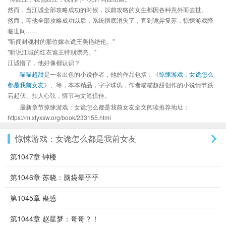
然而，当江诚全部攻略成功的时候，以前攻略的女生都因各种意外而去世。
然而，等他全部攻略成功以后，系统彻底消失了，直到诡异复苏，惊悚游戏降
临世间……
"听闻封魂村的那位嫁衣诡王美艳绝伦。"
"听说江城的红衣诡王特别漂亮。"
江诚懵了，他好像都认识？
喵喵超甜
是一名出色的小说作者，他的作品包括：《
惊悚游戏：女诡怎么
都是我前女友
》、等，本本精品，字字珠玑，作者喵喵超甜创作的小说情节跌
宕起伏、扣人心弦，情节与文笔俱佳。
最新章节惊悚游戏：女诡怎么都是我前女友全文阅读推荐地址：
https://m.xtyxsw.org/book/233155.html
惊悚游戏：女诡怎么都是我前女友
第1047章 钟楼
第1046章 苏晓：脑袋晕乎乎
第1045章 蛊惑
第1044章 赵星梦：哥哥？！