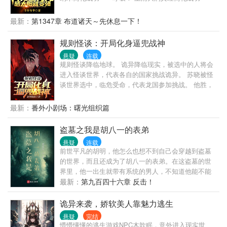
大口呼吸！ 上清闪电奔雷拳简化成功——摩擦起电！
犹如天书的修炼真诀在林洛面前变得纯粹，简单！ 九
最新：
第1347章 布道诸天～先休息一下！
叔：看见那个小天师了吗？我徒弟！ 四目：一休，让
你徒弟给我师侄当丫鬟，你不亏！ 千鹤：什么！我又
规则怪谈：开局化身逼兜战神
要打巅峰赛！还好，这次我有通天代！阿洛救我！ 半
悬疑
连载
碗清水照乾坤，一张灵符命鬼神。 脚踏阴阳八卦步，
规则怪谈降临地球。 诡异降临现实，被选中的人将会
手执木剑斩妖魂。 挥泪洒酒英灵地，道气长存天地
进入怪谈世界，代表各自的国家挑战诡异。 苏晓被怪
人。 红绳糯米今犹在，不见当年林道人！ 万界祖师九
谈世界选中，临危受命，代表龙国参加挑战。 他胜，
叔又添新弟子——林洛！ —iii—
会为龙国争取喘息之机！ 他败，怪谈世界降临整个龙
国！ 苏晓挑战的第一个世界，就是死亡率百分之九十
最新：
番外小剧场：曙光组织篇
九的“妈妈的纸条。” 每个第一次进入怪谈世界的选中
者，都有抽取一次天赋的资格，别人的天赋都很正
盗墓之我是胡八一的表弟
常，但苏晓的天赋却有些“叛逆”。 于是。 当别人还在
悬疑
连载
如履薄冰的判断规则的对错时，苏晓却已经开始了他
前世平凡的胡明，他怎么也想不到自己会穿越到盗墓
的叛逆骚操作……
的世界，而且还成为了胡八一的表弟。在这盗墓的世
界里，他一出生就带有系统的男人，不知道他能不能
在这个世界留下什么的传说呢。
最新：
第九百四十六章 反击！
诡异来袭，娇软美人靠魅力逃生
悬疑
完结
懵懵懂懂的逃生游戏NPC木歆眠，意外进入现实世