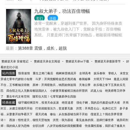
子化身的四弟子以及天机神体的五弟子。 不管起初资
质实力如何，在楚凡的教导下，弟子个个实力强悍。
九叔大弟子，功法百倍增幅
同时，在宗门文化的熏陶下，出现了各种老六，什么
玄幻
连载
背后敲闷砖，用丹药制造的炸弹扔向敌人，暗中给敌
凌霄一觉醒来，穿越到僵尸世界。 因为身怀特殊体质
人下药以及逢人就说你有大凶之兆等弟子。 其他势力
地煞雷体，被九叔收入门下，觉醒金手指：百倍增幅
自诩天下无敌，到最后才发现，在道一宗面前，他们
系统。 只要是师门长辈赐下的物品，都能获得增幅蜕
屁都不是。 随着陆续发生的大事，楚凡开始发现，冥
变。 中品法器护身八卦增幅为下品灵器地坤护身八
冥中似乎有一只大手在推动着事情的走向，不仅仅是
卦… 茅山符咒百倍增幅为八奇迹：通天箓... 上品法器
最新：
第388章 震慑，成长，超脱
弟子身份不一般，就连他自己，也有着恐怖的身份。
尚方宝剑直接增幅为灵器：青龙剑……
他不断探索，也在不断变强，而世界的终极秘密也开
-
始逐渐显现。
-
-
-
赘婿逆天录 安俊笔记
赘婿逆天录全文阅读
赘婿逆天录txt下载
赘婿逆天录最新章节
好
看的玄幻小说
站内强推
恨骨迷情
重生之将门毒后
桃树林里桃花开
全球高考
娱乐春秋
掌权人
末世女
穿成七零年代娇软小知青
斗罗：开局觉醒暗金恐爪熊武魂
春闺秘事
大明天下1544
最是人间留
不住，王爷断袖没得救
原神：开局喷散兵，纳西妲倒追我
天海云孽
欢乐颂之拿下五美欢乐无
匹
四合院之坑人无数却都说我好人
小娇妻哭着被糙汉抱在怀里哄
武道人仙
绝美师尊又怀孕
了
重生年代文有空间
随军住大院！七零军嫂易孕生四胎
经典收藏
镇守藏经阁百年，投资天命反派
绝世道君
强化子嗣，我的后代都是仙界大佬
开局
封王，从建立镇诡司开始
打坐就能涨法力，贫道要无敌
洪荒：开局昆仑山，化身亿亿万
多子多
福，从娶妻开始争霸天下
霸天武魂
修仙：从在炼器铺当厨子开始
儒道至上？我在异界背唐
诗！
西游：悟性逆天，领悟天罡地煞
洪荒：我为器祖
看见血条的我，选择打爆世界
诡异药剂
师：我的病人皆为恐怖
全职法师
八岁开始模拟的我觉醒重瞳
凭借属性面板，我肝成了修真大