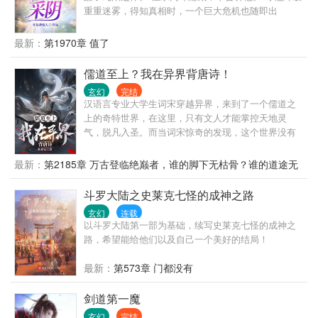
重重迷雾，得知真相时，一个巨大危机也随即出
现……
最新：
第1970章 值了
儒道至上？我在异界背唐诗！
玄幻
完结
汉语言专业大学生词宋穿越异界，来到了一个儒道之
上的奇特世界，在这里，只有文人才能掌控天地灵
气，脱凡入圣。而当词宋惊奇的发现，这个世界没有
李白，没有杜甫，而作为熟练背诵唐诗三百首的他而
言，这无疑是最好的时代。 爽文，日更，带脑慎入，
最新：
第2185章 万古登临绝巅者，谁的脚下无枯骨？谁的道途无
看文不就图个乐？
牺牲？
斗罗大陆之史莱克七怪的成神之路
玄幻
连载
以斗罗大陆第一部为基础，续写史莱克七怪的成神之
路，希望能给他们以及自己一个美好的结局！
最新：
第573章 门都没有
剑道第一魔
玄幻
完结