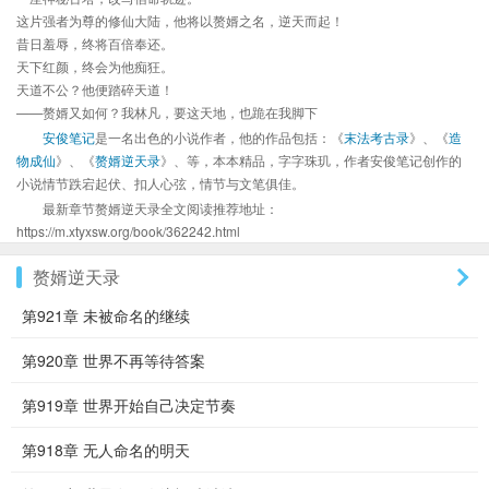
这片强者为尊的修仙大陆，他将以赘婿之名，逆天而起！
昔日羞辱，终将百倍奉还。
天下红颜，终会为他痴狂。
天道不公？他便踏碎天道！
——赘婿又如何？我林凡，要这天地，也跪在我脚下
安俊笔记
是一名出色的小说作者，他的作品包括：《
末法考古录
》、《
造
物成仙
》、《
赘婿逆天录
》、等，本本精品，字字珠玑，作者安俊笔记创作的
小说情节跌宕起伏、扣人心弦，情节与文笔俱佳。
最新章节赘婿逆天录全文阅读推荐地址：
https://m.xtyxsw.org/book/362242.html
赘婿逆天录
第921章 未被命名的继续
第920章 世界不再等待答案
第919章 世界开始自己决定节奏
第918章 无人命名的明天