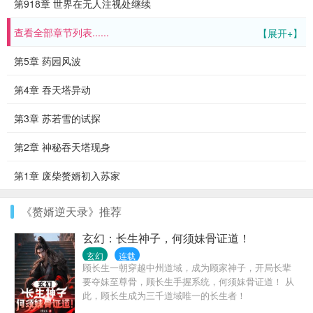
第918章 世界在无人注视处继续
查看全部章节列表......
【展开+】
第5章 药园风波
第4章 吞天塔异动
第3章 苏若雪的试探
第2章 神秘吞天塔现身
第1章 废柴赘婿初入苏家
《赘婿逆天录》推荐
玄幻：长生神子，何须妹骨证道！
玄幻
连载
顾长生一朝穿越中州道域，成为顾家神子，开局长辈
要夺妹至尊骨，顾长生手握系统，何须妹骨证道！ 从
此，顾长生成为三千道域唯一的长生者！