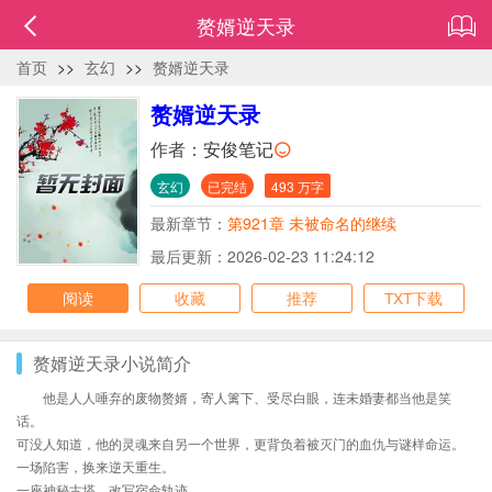
赘婿逆天录
首页
>>
玄幻
>>
赘婿逆天录
赘婿逆天录
作者：
安俊笔记
玄幻
已完结
493 万字
最新章节：
第921章 未被命名的继续
最后更新：2026-02-23 11:24:12
阅读
收藏
推荐
TXT下载
赘婿逆天录小说简介
他是人人唾弃的废物赘婿，寄人篱下、受尽白眼，连未婚妻都当他是笑
话。
可没人知道，他的灵魂来自另一个世界，更背负着被灭门的血仇与谜样命运。
一场陷害，换来逆天重生。
一座神秘古塔，改写宿命轨迹。