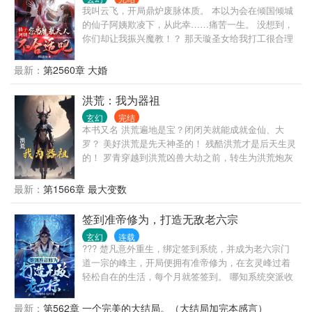
我叫云飞，开局鼎炉废脉体质。 本以为会在倾国倾城
的仙子阿姨欺凌下，从此幸……痛苦一生。 没想到，
你们却让我振兴魔教！？ 那天璇圣女给我打工很合理
吧！ 剑道天才随我抢地盘没问题吧！ 我身为魔教教主
摆烂应该的吧！
最新：
第2560章 大婚
洪荒：我为器祖
玄幻
完结
本书又名 洪荒遍地是宝？闭闭关就能成就金仙、大
罗？ 美好洪荒是先天神圣的！ 残酷洪荒才是后天生灵
的！ 罗青穿越到洪荒凶兽大劫之前，转生为洪荒炮灰
后天生灵。 凭借大道之眼，观摩万物，仿制灵宝，成
就洪荒器道老祖。 且看后天蝼蚁如何一步步抗争天
最新：
第1566章 最大变数
命！ 捕猎先天神只，逆反先天神圣！ 从后天生灵一步
步走向至高巅峰！
签到准帝修为，打造无敌老六宗
玄幻
连载
??? 楚凡意外重生，绑定签到系统，并成为老六宗门
道一宗的峰主，开局便拥有准帝修为，在玄灵峰过着
轻松自在的生活，每个月就签签到。 哪知系统突派收
徒任务，为了诱人的奖励，楚凡收下了长生体的大弟
子，力之神体的二弟子，轮回体的三弟子，混沌火莲
最新：
第562章 一个完美的大结局。（大结局加完本感言）