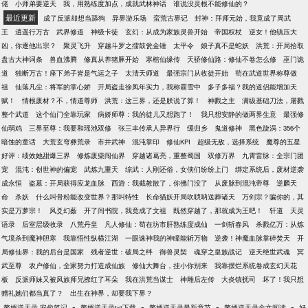
佬
小师弟要逆天
我，用熟练度加点，成就武林神话
谁说没灵根不能修仙的？
最近更新
成了反派却想当舔狗
异界游乐场
蛮荒古界记
封神：拜师元始，我竟成了周武
王
逍遥行万古
武界修道
神级卡徒
玄幻：从成为家族灵兽开始
帝国权杖
逆女！他镇压大
凶，你逐他出宗？
聚灵飞升
穿越斗罗之擂鼓瓮金锤
太平令
娘子真不是蛇妖
洪荒：开局拾取
盘古大神词条
兽血沸腾
修真从养猪豚开始
寒棺仙缘传
天骄修仙路：修仙不卷怎么修
巫门诡
道
独断万古！座下弟子皆是气运之子
太清天师道
最强宗门从收徒开始
苟在武道世界称尊做
祖
仙落凡尘：将军的掌心娇
开局盗走徐凤年实力，我称霸雪中
多子多福？我的道侣能增加天
赋！
情根废材？不，情道尊师
洪荒：这三界，还是朕说了算！
神戮之主
满级基础刀法，屠戮
整个武道
这个仙门全靠玩家
病娇师尊：我的徒儿又想跑了！
我只想安静的做两界生意
最强修
仙弱鸡
三界至尊：我要和瑶池双修
张三丰传承人异界行
缓归乡
鬼道修神
黑色旋涡：356个
暗蚀的童话
大荒玄穹彝荒录
市井武神
混沌掌印
修仙KPI
超级无敌，选择系统
魔尊的五星
好评：绩效她甜爆三界
修炼废柴闯仙界
穿越诸葛亮，重整蜀国
双修万界
九霄雷脉：全宗门团
宠
混沌：创世神的偏宠
武炼九重天
综武：人刚还俗，女侠们纷纷上门
绑定系统后，废材逆袭
成永恒
盗墓：开局获得应龙血脉
西游：我截教散了，你佛门没了
从废脉到混沌帝尊
逆麟天
命
杀妖
什么叫骨粉能改变世界？那叫特性
长命猫妖开局吹唢呐送葬诸天
万剑宗？骗你的，其
实是万萝宗！
风爻幻薮
开了间书院，我竟成了文祖
既然穿越了，那就成为王吧！
轩道
天灵
语录
后室层级收录
八荒丹皇
凡人修仙：苟在坊市肝熟练度成仙
一剑斩春风
杀戮亿万：从炼
气境杀到魔神胆寒
我靠悟性纵横江湖
一眼诛神我的神瞳能斩万物
逆袭！神魔血脉掌碎焚天
开
局修仙界：我的后台是国家
残者逆世：破局之绊
御兽灵契
魂穿之皇族战记
逆天绝世武魂
冥
武至尊
农户修仙，全家努力打造成仙族
修仙大舞台，挂小你别来
我靠摆烂系统卷成玄幻天花
板
反派师妹又被凤族师兄撩红了耳朵
我在洪荒当谋士
神雕后左传
大炎镇抚司
坏了！我只想
赠礼她们都当真了？
出生在神界，却要我下界？
-
-
-
-
赘婿逆天录 安俊笔记
赘婿逆天录txt下载
赘婿逆天录最新章节
赘婿逆天录全文阅读
好