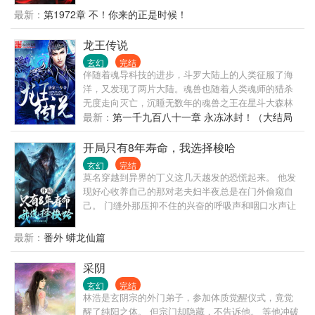
最新：
第1972章 不！你来的正是时候！
龙王传说
玄幻
完结
伴随着魂导科技的进步，斗罗大陆上的人类征服了海
洋，又发现了两片大陆。魂兽也随着人类魂师的猎杀
无度走向灭亡，沉睡无数年的魂兽之王在星斗大森林
最后的净土苏醒，它要带领仅存的族人，向人类复
最新：
第一千九百八十一章 永冻冰封！（大结局
仇！唐舞麟立志要成为一名强大的魂师，可当武魂觉
附后记）
醒时，苏醒的，却是……旷世之才，龙王之争，我们
开局只有8年寿命，我选择梭哈
的龙王传说，将由此开始。
玄幻
完结
莫名穿越到异界的丁义这几天越发的恐慌起来。 他发
现好心收养自己的那对老夫妇半夜总是在门外偷窥自
己。 门缝外那压抑不住的兴奋的呼吸声和咽口水声让
丁义毫不怀疑下一刻这对老夫妇就会破门而入杀了自
己。 想逃离这里的丁义，却又发现这里正值王朝末
最新：
番外 蟒龙仙篇
年，邪祟横生，就此陷入绝望的丁义忽然发现自己可
以耗费生命强化万物。 消耗一个月寿命，强化木板成
采阴
为精致的机关弩！ 消耗两个月寿命，强化坑洞成为精
玄幻
完结
致的陷阱！ 梭哈！梭哈！！给老子强化这堆画满小人
林浩是玄阴宗的外门弟子，参加体质觉醒仪式，竟觉
的草纸！！ 强化成功，恭喜你获得武学！！
醒了纯阳之体。 但宗门却隐藏，不告诉他。 等他冲破