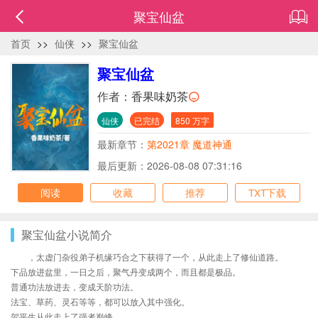
聚宝仙盆
首页
>>
仙侠
>>
聚宝仙盆
聚宝仙盆
作者：
香果味奶茶
仙侠
已完结
850 万字
最新章节：
第2021章 魔道神通
最后更新：2026-08-08 07:31:16
阅读
收藏
推荐
TXT下载
聚宝仙盆小说简介
，太虚门杂役弟子机缘巧合之下获得了一个，从此走上了修仙道路。
下品放进盆里，一日之后，聚气丹变成两个，而且都是极品。
普通功法放进去，变成天阶功法。
法宝、草药、灵石等等，都可以放入其中强化。
贺平生从此走上了强者巅峰……