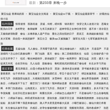
间，一举一动一言一行，风生水起、仙人侧目！他是
最新：
第233章 来晚一步
切到来之前，这颗肮脏、下贱、动摇的灵魂，我不要
唯一没有命簿的仙，拥有无法无天、变幻莫测的未
也罢！这一世，我为妖魔，自掌乾坤！
来！
-
-
-
-
聚宝仙盆 香果味奶茶
聚宝仙盆全文阅读
聚宝仙盆txt下载
聚宝仙盆最新章节
好看的仙
侠小说
站内强推
恨骨迷情
医路坦途
灵墟，剑棺，瞎剑客
锦衣夜行
快穿之美人改造计划
恶毒女
配洗白日常
乡村野史
春闺秘事
九爷又挨家法了
超神学院之女神任务空间
逃不掉！清冷宿主
又被病娇强制爱
修仙：从继承敌人遗产开始
重生之四合院的日子
星辰王
表弟媳妇秦淮茹
明
末大军阀
四合院一来就想躺平
第五分卫
貌美npc又被觊觎了
随军住大院！七零军嫂易孕生四
胎
经典收藏
玄鉴仙族
凡人修仙，开局看守废丹房
谁让他修仙的！
光阴之外
天道葫芦
不是
游戏吗？怎么你们真修仙啊！
掌门仙路
遮天
修仙：第二灵根助我长生
仙葫
让你做炉鼎？你
让宗主怀孕了？
综武：曝光神级绝学，群侠破防了
我有一枚两界印
聚宝仙盆
洪荒：通天！你
徒弟又作死
合欢宗剑仙
凡人仙葫
面板修仙
毒蛇把练武的我咬成了修仙者
长生从学习开始
最近更新
看见弹幕后，白莲小师妹卷哭全宗
西游：唐僧本是女娇娥
穿书被杀妻证道？魔尊追
妻夜夜哄
仙子求求你，别当鬼修了
大师姐摆烂后，带五个道侣飞升了
绑定捡漏系统，我薅女主
羊毛飞升
伪装隐世仙族后，大佬疯狂跪舔我
冰雪神剑
老太太不服老，修仙界里做烧烤
灵魂互
换后，小师妹装不下去了
搬空宗门！抢机缘！冤种师妹逆袭
蔡文姬的修仙长生路
大师姐她有点
飒
本掌门负债成仙
山海渡灵人
全宗门飞升后，系统来了
天涯剑歌
废物重生，多夫不装了他
争宠疯魔
合欢宗社恐女修在逃中
刚重生回来，小师妹怎么成妖帝了
不是修仙吗？怎么在修电瓶
车？
小师妹不修仙，种田虐哭各路大佬
渡劫失败，回家开宗立派
弹幕教我撩撩撩，冷欲仙夫贴
贴贴
真当厨子啊？我是来修仙的
路人甲夫君竟是终极大反派
小哑巴被读心，修仙大佬们求着
宠
长生修仙从族学开始
共感后，好孕女修被绝嗣大佬们宠
觉醒签到系统，我内卷成神了
别惹