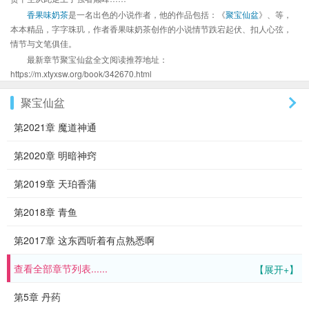
香果味奶茶
是一名出色的小说作者，他的作品包括：《
聚宝仙盆
》、等，
本本精品，字字珠玑，作者香果味奶茶创作的小说情节跌宕起伏、扣人心弦，
情节与文笔俱佳。
最新章节聚宝仙盆全文阅读推荐地址：
https://m.xtyxsw.org/book/342670.html
聚宝仙盆
第2021章 魔道神通
第2020章 明暗神窍
第2019章 天珀香蒲
第2018章 青鱼
第2017章 这东西听着有点熟悉啊
查看全部章节列表......
【展开+】
第5章 丹药