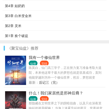
第4章 姑奶奶
第3章 白米变金米
第2章 灵米
第1章 捡个破盆
《聚宝仙盆》推荐
我有一个修仙世界
仙侠
完结
陈莫白，仙门高三学子，正在努力复习准备考取大道
院，本来他这辈子最大的梦想也就是筑基成功，直到
他能穿越到另外一个修仙世界，然后，梦想就变
了……
最新：
后记三（完）
什么！我们家居然是邪神后裔？
仙侠
完结
那隐藏在文明世界之下的阴暗扭曲，以及只在深夜里
响起的诡异呢喃！ 当海上迷雾升起的那天，世界就变