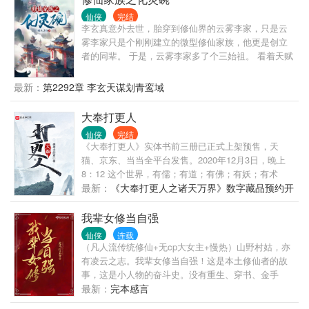
仙侠
完结
李玄真意外去世，胎穿到修仙界的云雾李家，只是云
雾李家只是个刚刚建立的微型修仙家族，他更是创立
者的同辈。 于是，云雾李家多了个三始祖。 看着天赋
强大的家主哥，又看了看喜欢瞎忙活，浪费资质的二
姐，最后再感受着资质普通的自己，李玄真心累啊。
最新：
第2292章 李玄天谋划青鸾域
幸好穿越者配备着金手指的，他发现跟着自己穿越而
来的祖传的玉碗竟然是个宝贝，可以炼化灵物中的灵
大奉打更人
气为灵液。 服用灵液修炼速度超快，还没有丹毒，比
仙侠
完结
丹药强多了。 凭借着化灵碗，李玄真到处搜刮灵物，
《大奉打更人》实体书前三册已正式上架预售，天
赚取灵石，最终走出了一条磕灵物修仙道路。
猫、京东、当当全平台发售。2020年12月3日，晚上
8：12 这个世界，有儒；有道；有佛；有妖；有术
士。 警校毕业的许七安幽幽醒来，发现自己身处牢狱
最新：
《大奉打更人之诸天万界》数字藏品预约开
之中，三日后流放边陲..... 他起初的目的只是自保，顺
始啦！
便在这个没有人权的社会里当个富家翁悠闲度日。
我辈女修当自强
...... 多年后，许七安回首前尘，身后是早已逝去的敌
仙侠
连载
人，以及累累白骨。 滚滚长江东逝水，浪花淘尽英
（凡人流传统修仙+无cp大女主+慢热）山野村姑，亦
雄，是非成败转头空。 青山依旧在，几度夕阳红。
有凌云之志。我辈女修当自强！这是本土修仙者的故
事，这是小人物的奋斗史。没有重生、穿书、金手
指。有的，只是那一往无前的信念和决心！
最新：
完本感言