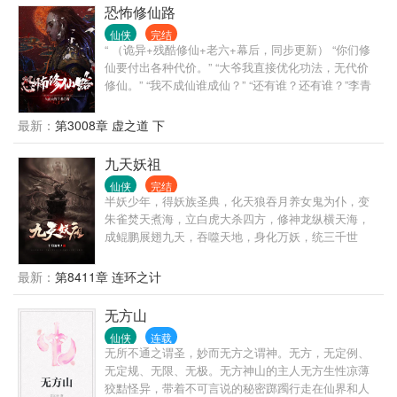
恐怖修仙路
仙侠
完结
“ （诡异+残酷修仙+老六+幕后，同步更新） “你们修
仙要付出各种代价。” “大爷我直接优化功法，无代价
修仙。” “我不成仙谁成仙？” “还有谁？还有谁？”李青
斜眼看天，仰天长啸。 .............. 大唐王朝，末世将
至。 无尽怪异降临，掀起无边杀戮。 人间红尘，道、
最新：
第3008章 虚之道 下
佛、儒、妖、魔、鬼、诸子百家纵横。 仙道在人间，
异世而来的李青看到的却是仙路之下亿万白骨和绝
九天妖祖
望。 “他们是仙？是魔？是佛？是儒？是鬼？是妖？是
仙侠
完结
诸子百家？”李青瞠目结舌。 眼前的雕像隐约间浮现了
半妖少年，得妖族圣典，化天狼吞月养女鬼为仆，变
一个无限恐怖的怪异存在于冥冥之地。 “这到底是修
朱雀焚天煮海，立白虎大杀四方，修神龙纵横天海，
仙，还是修成怪异？”心中冰凉的李青看着满天恐怖怪
成鲲鹏展翅九天，吞噬天地，身化万妖，统三千世
异。
界，战诸天万主，开宇宙洪荒，立不朽道基，醒掌天
下权，醉卧美人膝！千万字经验老作者执笔，以两本
最新：
第8411章 连环之计
畅销玄幻大作练笔打磨沉淀的玄幻恢宏之作，燃爆你
的青春热血 是妖魔更可怕还是人心？ 当弱小成为原
无方山
罪，当公正被扭曲，当无人为正义而论，修我妖魔
仙侠
连载
剑，杀出乾朗天！ 你可以善良，但是必须带有自己的
无所不通之谓圣，妙而无方之谓神。无方，无定例、
锋芒！ 当无人为正义而论，若无人愿意为公义而言，
无定规、无限、无极。无方神山的主人无方生性凉薄
那么，我愿成妖为魔杀出朗朗乾坤，左胸这颗纠结万
狡黠怪异，带着不可言说的秘密踯躅行走在仙界和人
分的心脏，如果不慎被污染，不慎被摆布，那么在一