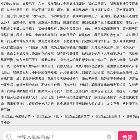
小师妹，她给亡夫整活了
六岁小反派修仙，全宗疯批团宠她
我的二货师父
我家真有神位要继承
啊
从大结局重生后，我徒手拆了官配
诸神往事
修仙界内卷？直接摆烂发疯！
恶女师妹要飞
升，偏心宗门靠边站
北邙有座山
小师妹叛宗后，被病娇仙尊缠上了
轮回后，宿敌成黏人道侣怎
么办？
蓬莱仙镜
穿书：炮灰她只想修仙
魔道实验室
嫌我恋爱脑？三个道侣追着宠
修仙，开
局抢走女主最大金手指！
我修仙开后宫，道侣全员美强惨
修仙，然后成为魔道魁首
穿书骗失忆
仙尊打猎，我揣崽跑路
带着全家卷修仙
乾坤日月炉
都是修仙，我丹修强亿点怎么了
末世遭背
叛？我选毛茸茸组队杀疯
洪荒之青莲道尊
杀妻娶师姐？我改嫁上神你悔什么
别人修仙我种地，
别人打架我炼丹
不问清浊
丸辣，成为土地的我被她们包围辣
大师姐杀疯三界，宗门沦为火葬
场
真命女主成反派，炮灰她正的发邪
我在现代养仙尊
贴贴虐文炮灰？六界修罗场炸了
疯批师
兄要强娶，炮灰女配不干了
混元太极道
身为超人的我只想安静当个锦衣卫
御火少年录
修仙界
第一剑
恶毒女修只想苟命却修为自涨
我修无情道，系统却要我当恋爱脑
重生修仙之我靠八卦带
飞自己
错撩老祖后，小师妹她在劫难逃
开局被诬陷后，我成了顶级团宠
恶女手握五张婚书，众
夫杀红眼
成为龙傲天护道者后
我靠灵觉天赋修仙长生
修仙界杀我，我带蓝星全民修仙
绑定抽
卡系统后，修仙女配成戏精
不让安生种田？只好出剑
上错轿，柔弱师妹错嫁绑定五凶兽
笑我废
柴？我靠杂草掀翻全宗门
国师大人等等我！
奶团上交修仙界，国家爸爸宠上天
菩提骨
凡间散
修？她分明是仙界收尸人！
步步飞仙
师尊今日又把徒弟养歪了
疯批恶女杀疯了，众道侣夜夜求
饶
恶毒师尊摆烂，逆徒们争抢求名分
这个反派只想养鸡却被大师姐缠上
龙女飞升：从封印下捡
尸开始
-
-
-
-
聚宝仙盆 香果味奶茶
聚宝仙盆txt下载
聚宝仙盆最新章节
聚宝仙盆全文阅读
好看的仙
侠小说
搜索