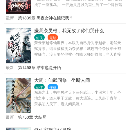
成了一座孤岛。 一开始只是以为重生到了一个科技落
后的时代，手机，电脑，WiFi啥也没有。 不过好在自
己长的“亿”表人才，性格也凭“亿”近人，倒是不用像以
最新：
第1839章 黑夜女神在惦记我？
前那样过着996的生活。 就这样吧，安啦安啦，直到
某一天，慈祥的老父附在他耳边轻轻跟他说出了这个
嫌我杂灵根，我无敌了你们哭什么
世界的真相。 “什么！那些教廷供奉的神灵真实存在？
仙侠
完结
“什么！我们家居然是异端？被抓到了就要被吊在绞刑
萧云穿越修仙世界，本以为自己身为穿越者，定然天
架上烧死的那种？” 他整个人都不好了，哆哆嗦嗦的
赋异禀。结果被检测为杂灵根！就连当个杂役弟子都
说：“我能把你们都逐出家族吗？” 慈祥的老父亲手掌
被嫌弃。没人要的他被小竹峰大师姐收留，当天直接
摩挲着腰间的皮带，面容变得愈发慈祥。
完成练气，各种功法一学就会…… 半年后的七峰会
武，整个门派全都震惊了！长老们管这叫杂灵根？
最新：
第1458章 结束也是开始
大周：仙武同修，坐断人间
仙侠
连载
东海之上，书生独占天下三分武运，坐困六十年。圣
地之中，道人甲子无敌，称大逍遥……风起于青萍，
萧易初入天下，看人间风流！
最新：
第750章 大结局
修仙家族之化灵碗