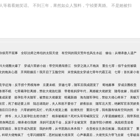
人等着看她笑话。 不到三年，果然如众人预料，宁祯要离婚。 不是她被扫
你侯亮平屁事
全职法师之终结的太阳天使
有空间的我灾荒年也风生水起
修仙：从继承敌人遗产
科大佬圈火爆了
穿成六零娇小姐：带空间勇闯香江
快穿之路人不炮灰
重生七零：假千金拒被吸
文的炮灰心愿
开局联姻后！我开启了玉髓空间
末世疯批女穿成七零年代霸王花
七零：首长家小丧
玄学赶海：反手捞个男模海神
京夏未眠
穿越七零，随军后我成团宠了
蜀地酱事
穿成京圈权贵
春潮不眠
七零藏孕肚离婚，禁欲大佬急红眼
带着爸妈穿年代，离婚被大佬娇宠
随母改嫁，我成军
速成富婆
挺孕肚寻夫随军，被禁欲大佬爆宠
暗藏新婚
海岛随军孕吐，禁欲大佬心疼坏了
美貌万
法官，死了都还要上班
陆总请跪好，夫人和崽不要你了
娇夜欲欢
随军北大荒，绝嗣军官亲哭娇美
婚后日日求合
六零娇娇吃瓜忙，钓系大佬宠上瘾
欲潮失控
重回七零，我有颜有钱有空间勿扰
辛
了
傅爷，夫人又挺孕肚去抢功德了
相亲被截胡？死对头哥哥喊我宝宝
八零退婚嫁糙汉，我带系统
替身网恋后，继承者任我撩
亲妈可是真千金，反派子女被宠哭
贵族学院小撩精，疯批权贵追着
假军婚后，靠玄学成为团宠
我的剑尊，从书里跑出来杀我？
在贵校女主身后捡漏，我成首富了
重
，科研大佬悔疯了
七零闪婚随军，恶村姑被大佬亲哭
心声暴露后，大佬凭实力带飞全家
七零破庙