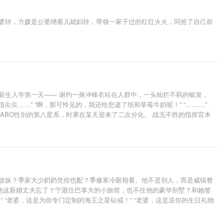
公婆转，方媛是公婆绕着儿媳妇转，带领一家子过的红红火火，同抢了自己前
新生入学第一天—— 谢灼一身冲锋衣站在人群中，一头灿烂不羁的银发，
尖……” “啊，那可怜见的，我还给您递了纸和草莓牛奶呢！” “………”
在ABO性别的第八星系，时霁在某天迎来了二次分化。 战无不胜的指挥官本
冷禁欲美人指挥官×骚话连篇银毛狼狗
擒故纵？季家大少奶奶凭你也配？季修寒冷眼相看。他不是别人，而是威镇整
他这新婚丈夫忘了？宁愿住巴掌大的小旅馆，也不住他的豪华别墅？和她签
 “老婆，这是为你专门定制的海王之星钻戒！” “老婆，这是送你的生日礼物
量一下，同居合同，可不可以再延期一百年？合同再加一条，老公每天为老婆洗