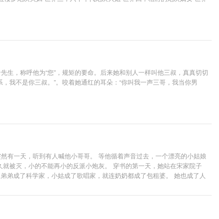
先生，称呼他为“您”，规矩的要命。后来她和别人一样叫他三叔，真真切切
，我不是你三叔。”。咬着她通红的耳朵：“你叫我一声三哥，我当你男
突然有一天，听到有人喊他小哥哥。 等他循着声音过去，一个漂亮的小姑娘
出场不久就被灭，小的不能再小的反派小炮灰。 穿书的第一天，她站在宋家院子
，弟弟成了科学家，小姑成了歌唱家，就连奶奶都成了包租婆。 她也成了人