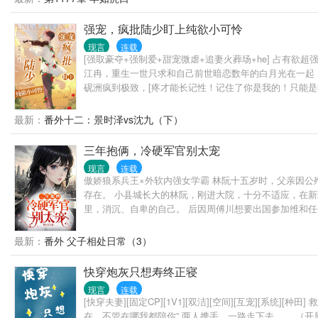
强宠，疯批陆少盯上纯欲小可怜
现言
连载
[强取豪夺+强制爱+甜宠微虐+追妻火葬场+he] 占
江冉，重生一世只求和自己前世暗恋数年的白月光在一起
砚洲疯到极致，[疼才能长记性！记住了你是我的！只能是我
儿，据说能保平安，也不知真的假的。”他说的轻巧，决口
勿入！ 2.受洁，攻以前不洁，遇到受后没碰过别人。 3
最新：
番外十二：景时泽vs沈九（下）
三年抱俩，冷硬军官别太宠
现言
连载
傲娇狼系兵王×外软内强女学霸 林阮十五岁时，父亲因
存在。 小县城长大的林阮，刚进大院，十分不适应，在
里，消沉、自卑的自己。 后因周傅川想要出国参加维和
傅川一直以为，两人顺利结婚，是因为林阮想要改变自身
任，义无反顾的离开时。 周傅川才发现，是他冥冥之中情
最新：
番外 父子相处日常（3）
要，男人多的是
快穿炮灰只想寿终正寝
现言
连载
[快穿夫妻][固定CP][1V1][双洁][空间][互宠][
在，不管在哪我都陪你” 两人携手，一路走下去…… （