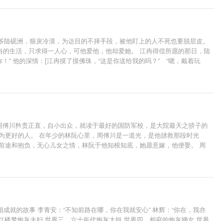
太子爷陆砚洲，狠戾冷漠，为达目的不择手段，被他盯上的人不死也要脱层皮。
冉的生活，只求得一人心，可他爱他，他却爱她。 江冉得偿所愿的那日，陆
” 他的深情：[江冉摸了摸佛珠，“这是你送给我的吗？” “嗯，戴着玩
，注定有人得偿所愿，有人黯然离场。 避雷：1.别带三观看，三观洁癖者
 周傅川矜贵正直，自小出众，就读于最好的国防军校，是大院最天之骄子的
为更好的人。 在年少的林阮心里，周傅川是一道光，是他拯救那段时光
前途和抱负，无心儿女之情，林阮于他知根知底，她愿意嫁，他便娶。 周
。 后来，林阮知道周傅川并不心动，所谓的情深，只不过是虚浮表面的责
眼，不顾脸面，近乎无措的哀求林阮。 “软软，你不要我了吗？” “不
长，互相成就的故事 李青安：“不知前路在哪，你在我就安心” 林辉：“你在，我亦
红楼梦炮灰夫妇 世界三，六十年代炮灰大姐 世界四，相府的炮灰嫡女 世界