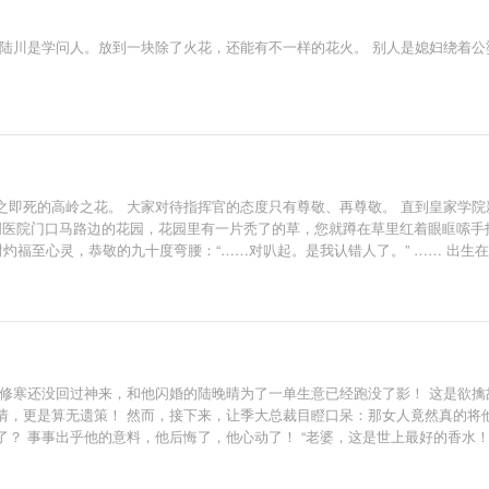
，陆川是学问人。放到一块除了火花，还能有不一样的花火。 别人是媳妇绕着
之即死的高岭之花。 大家对待指挥官的态度只有尊敬、再尊敬。 直到皇家学院
上周医院门口马路边的花园，花园里有一片秃了的草，您就蹲在草里红着眼眶嗦手指尖
谢灼福至心灵，恭敬的九十度弯腰：“……对叭起。是我认错人了。” …… 出生
化验单上的Omega，平静将单子扔到垃圾桶里。 他不需要Alpha，他想。 *清
季修寒还没回过神来，和他闪婚的陆晚晴为了一单生意已经跑没了影！ 这是欲
情，更是算无遗策！ 然而，接下来，让季大总裁目瞪口呆：那女人竟然真的将
 事事出乎他的意料，他后悔了，他心动了！ “老婆，这是世上最好的香水！”
，我和你不是同路人，合同已经到期！” 陆晚晴毫不犹豫一一拒绝！ “老婆，商
晴面前……