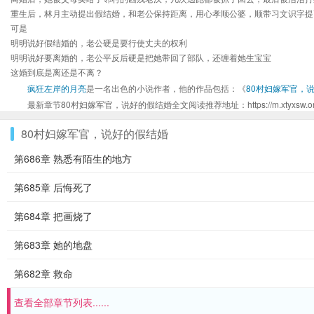
重生后，林月主动提出假结婚，和老公保持距离，用心孝顺公婆，顺带习文识字提
可是
明明说好假结婚的，老公硬是要行使丈夫的权利
明明说好要离婚的，老公平反后硬是把她带回了部队，还缠着她生宝宝
这婚到底是离还是不离？
疯狂左岸的月亮
是一名出色的小说作者，他的作品包括：《
80村妇嫁军官，
最新章节80村妇嫁军官，说好的假结婚全文阅读推荐地址：https://m.xtyxsw.org/bo
80村妇嫁军官，说好的假结婚
第686章 熟悉有陌生的地方
第685章 后悔死了
第684章 把画烧了
第683章 她的地盘
第682章 救命
查看全部章节列表......