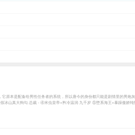
，它原本是配备给男性任务者的系统，所以唐今的身份都只能是剧情里的男炮灰/男配
假冰山真大狗勾·总裁 - ④米虫皇帝×矜冷温润·九千岁 ⑤堕系海王×暴躁傲娇纯情
…