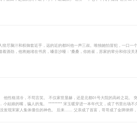
人绞尽脑汁和权御套近乎，远的近的都叫他一声三叔。唯独她怕冒犯，一口一个
借着酒劲，他将她堵在书房，嗓音沙哑：“桑桑，你姓崔，苏家的辈分和你没关系
 他性格清冷，不苟言笑。 不仅家世显赫，还是北都01号大院的高岭之花。 
 小姑娘的嘴，骗人的鬼。 ********* 宋玉暖穿进一本年代文，成了书里
没发现宋家人集体僵住的神色。 后来…… 父亲成了首富，哥哥成了金牌律师