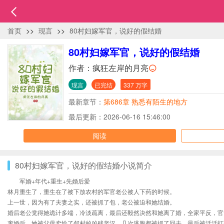
首页
>>
现言
>>
80村妇嫁军官，说好的假结婚
80村妇嫁军官，说好的假结婚
作者：
疯狂左岸的月亮
现言
已完结
337 万字
最新章节：
第686章 熟悉有陌生的地方
最后更新：2026-06-16 15:46:00
阅读
80村妇嫁军官，说好的假结婚小说简介
军婚+年代+重生+先婚后爱
林月重生了，重生在了被下放农村的军官老公被人下药的时候。
上一世，因为有了夫妻之实，还被抓了包，老公被迫和她结婚。
婚后老公觉得她诡计多端，冷淡疏离，最后还毅然决然和她离了婚，全家平反，官
离婚后，她被父母卖给了邻村的凶残老汉，几次逃跑都被抓了回去，最后被活活打