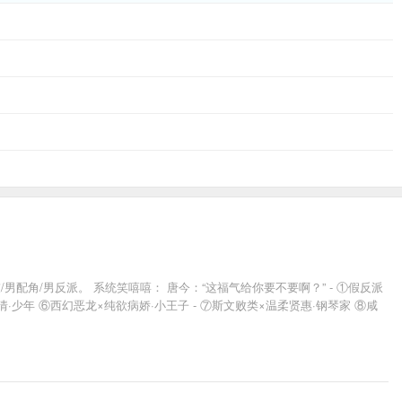
角/男反派。 系统笑嘻嘻： 唐今：“这福气给你要不要啊？” - ①假反派
·少年 ⑥西幻恶龙×纯欲病娇·小王子 - ⑦斯文败类×温柔贤惠·钢琴家 ⑧咸