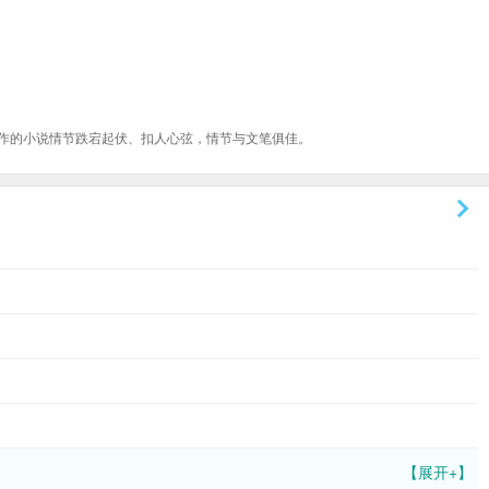
作的小说情节跌宕起伏、扣人心弦，情节与文笔俱佳。
【展开+】