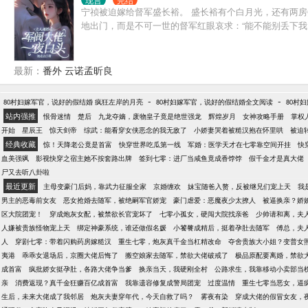
宁祯被迫嫁给督军盛长裕。 盛长裕有个白月光，还有两房
地出门，而是不可一世的督军红眼哀求：“能不能别丢下我
最新：
番外 云诺孟昕良
-
-
80村妇嫁军官，说好的假结婚 疯狂左岸的月亮
80村妇嫁军官，说好的假结婚全文阅读
80村
站内强推
恨骨迷情
楚后
九龙夺嫡，废物皇子竟是绝世强龙
辉煌岁月
女神攻略手册
掌权
开始
星辰王
惊天剑帝
综武：能看穿女侠恶念的我无敌了
小娇妻哭着被糙汉抱在怀里哄
被迫
经典收藏
惊！天降老公竟是首富
快穿世界吃瓜第一线
军婚：医学天才在七零靠空间开挂
快
血美强飒
影视快穿之宿主她不按套路出牌
签到七零：进厂当咸鱼竟成香饽饽
假千金才是真大佬
尸又去听八卦啦
最近更新
主母变豪门后妈，靠武力征服全家
京婚缠欢
妹宝随爸入赘，反被继兄们宠上天
我
男主的恶毒前女友
恶女抢婚去随军，被绝嗣军官娇宠
豪门虐爱：恶魔夜少太撩人
被逼换亲？娇
区大院团宠！
穿成炮灰女配，被禁欲长官宠坏了
七零小孤女，硬闯大院找亲爸
少帅请和离，夫
人嫌被贵族怪物宠上天
绑定神豪系统，谁还做假名媛
小饕餮成精后，挺着孕肚去随军
傅总，夫
人
穿剧七零：带着闪购药房嫁糙汉
重生七零，炮灰真千金当杠精改命
夺舍贵族大小姐？变普女
夷港
乖乖女退场后，京圈大佬后悔了
搬空娘家去随军，禁欲大佬破戒了
极品原配要离婚，禁欲
成首富
疯批娇女挺孕肚，各路大佬争当爹
换亲当天，我硬刚全村
公路求生，我靠移动小卖部当
亲
消费返现？真千金狂赚百亿成首富
我靠遗容修复成警局团宠
过度温情
重生七零当恶女，逼
生后，未来大佬成了我邻居
炮灰夫妻穿年代，今天自救了吗？
雾夜有染
穿成大佬的假冒女友，