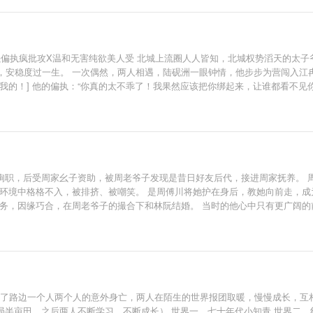
有欲超强偏执疯批攻X温和无害纯欲美人受 北城上流圈人人皆知，北城权势滔天的
，安稳度过一生。 一次偶然，两人相遇，陆砚洲一眼钟情，他步步为营闯入江
的！] 他的偏执：“你真的太不乖了！我果然应该把你绑起来，让谁都看不见你！
不提，跪着抄了多少日的经书。] 一个强取豪夺，一个避之不及，一场极限拉扯
.攻是疯批，坏！三儿上位。
公殉职，后受周家幺子资助，被周老爷子发现是昔日好友后代，接进周家抚养。
新环境中格格不入，被排挤、被嘲笑。 是周傅川将她护在身后，教她向前走，成
任务，因缘巧合，在周老爷子的撮合下和林阮结婚。 当时的他心中只有更广阔的
在周家的尴尬处境，却不知他是林阮的年少初见心动，是她少女绮思的暗恋成真
动不自知，离不开和患得患失的，自始至终都是自己。 一向冷静自持的周傅川红了
系统][种田] 救了路边一个人两个人的意外身亡，两人在陌生的世界报团取暖，慢慢成
开局半亩田，之后两人不断学习，不断成长） 世界一，七十年代小知青 世界二，