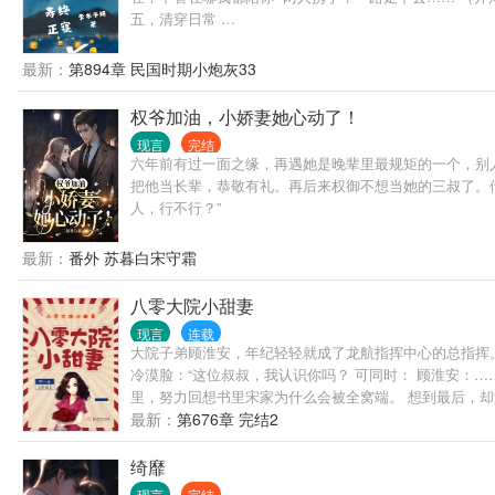
五，清穿日常 …
最新：
第894章 民国时期小炮灰33
权爷加油，小娇妻她心动了！
现言
完结
六年前有过一面之缘，再遇她是晚辈里最规矩的一个，别
把他当长辈，恭敬有礼。再后来权御不想当她的三叔了。
人，行不行？”
最新：
番外 苏暮白宋守霜
八零大院小甜妻
现言
连载
大院子弟顾淮安，年纪轻轻就成了龙航指挥中心的总指挥。
冷漠脸：“这位叔叔，我认识你吗？ 可同时： 顾淮安：……
里，努力回想书里宋家为什么会被全窝端。 想到最后，却
人羡慕的团宠。 宋玉暖：说好的地狱开局呢？
最新：
第676章 完结2
绮靡
现言
完结