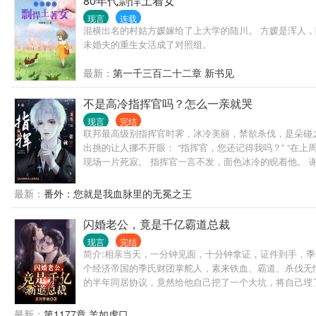
80年代剽悍土着女
现言
连载
混横出名的村姑方媛嫁给了上大学的陆川。 方媛是浑人
未婚夫的重生女活成了对照组。
最新：
第一千三百二十二章 新书见
不是高冷指挥官吗？怎么一亲就哭
现言
完结
联邦最高级别指挥官时霁，冰冷美丽，禁欲杀伐，是朵碰
出挑的让人挪不开眼： “指挥官，您还记得我吗？” “在
现场一片死寂。 指挥官一言不发，面色冰冷的睨着他。 
以为自己会由Beta分化成顶级Alpha，谁知…… 他看着
最新：
番外：您就是我血脉里的无冕之王
闪婚老公，竟是千亿霸道总裁
现言
完结
简介:相亲当天，一分钟见面，十分钟拿证，证件到手，
个经济帝国的季氏财团掌舵人，素来铁血、霸道、杀伐无
的半年同居协议，竟然给他自己挖了一个大坑，将自己埋了？
欧州皇家城堡！” …… “季大总裁，你那些我都不稀罕
脚暖被窝？” 季修寒将自己的脸笑成了一朵花，凑到陆晚
最新：
第1177章 羊如虎口