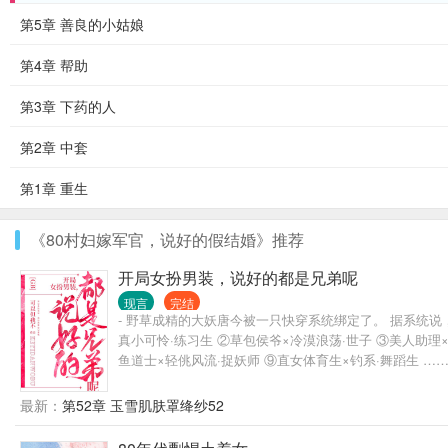
第5章 善良的小姑娘
第4章 帮助
第3章 下药的人
第2章 中套
第1章 重生
《80村妇嫁军官，说好的假结婚》推荐
开局女扮男装，说好的都是兄弟呢
现言
完结
- 野草成精的大妖唐今被一只快穿系统绑定了。 据系统说
真小可怜·练习生 ②草包侯爷×冷漠浪荡·世子 ③美人助理×
鱼道士×轻佻风流·捉妖师 ⑨直女体育生×钓系·舞蹈生 …
最新：
第52章 玉雪肌肤罩绛纱52