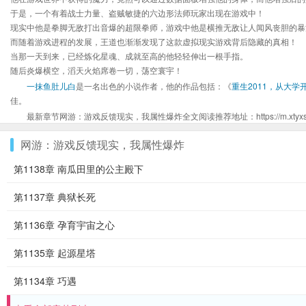
于是，一个有着战士力量、盗贼敏捷的六边形法师玩家出现在游戏中！
现实中他是拳脚无敌打出音爆的超限拳师，游戏中他是横推无敌让人闻风丧胆的暴
而随着游戏进程的发展，王道也渐渐发现了这款虚拟现实游戏背后隐藏的真相！
当那一天到来，已经炼化星魂、成就至高的他轻轻伸出一根手指。
随后炎爆横空，滔天火焰席卷一切，荡空寰宇！
一抹鱼肚儿白
是一名出色的小说作者，他的作品包括：《
重生2011，从大学
佳。
最新章节网游：游戏反馈现实，我属性爆炸全文阅读推荐地址：https://m.xtyxsw.org/
网游：游戏反馈现实，我属性爆炸
第1138章 南瓜田里的公主殿下
第1137章 典狱长死
第1136章 孕育宇宙之心
第1135章 起源星塔
第1134章 巧遇