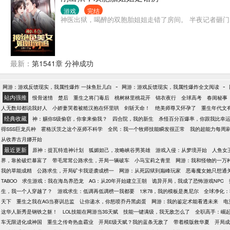
游戏
完结
神医出狱，喝醉的双胞胎姐姐走错了房间。 半夜记者砸门
最新：
第1541章 分神成功
-
-
网游：游戏反馈现实，我属性爆炸 一抹鱼肚儿白
网游：游戏反馈现实，我属性爆炸全文阅读
站内强推
恨骨迷情
楚后
重生之将门毒后
桃树林里桃花开
锦衣夜行
全球高考
春闺秘事
人无数却都说我好人
小娇妻哭着被糙汉抱在怀里哄
剑斩天命！
绝美师尊又怀孕了
重生年代文
经典收藏
神：赐你S级偷窃，你拿来偷我？
四合院，我的新生
杀怪百分百爆率，你跟我比幸
得SSS巨龙兵种
霍格沃茨之这个巫师不科学
全民：我一个牧师技能瞬发很正常
我的超能力每周
从收养古月娜开始
最近更新
原神：提瓦特造神计划
狐媚妲己，攻略峡谷男英雄
游戏入侵：从梦境开始
人鱼女
界，靠捡破烂暴富了
带毛茸茸公路求生，开局一辆破车
小马宝莉之青里
网游：我和怪物的一万
我的草能成精
公路求生，开局矿卡我逆袭成榜一
网游：从死囚狱到巅峰玩家
恶毒魔女她只想通
TABOO
求生游戏：我在海岛养恐龙
AG：从20年开始建立王朝
诡异开局，我成了恐怖游戏NPC
生，我一个人穿越了？
游戏求生：低调再低调榜一我都要
1米78，我的模板是奥尼尔
全球净化：
天下
重生之我在AG当赛训总监
让你递水，你怒喷乔丹黑卤蛋
网游：我的鉴定术能看透未来
电
这华人新秀是钢铁之躯！
LOL技能在网游当3S天赋
技能一键满级，我无敌怎么了
全职高手：崛
车无限进化成神国
重生之传奇热血霸业
开局E级天赋？我的蓝条无敌了
带着模版救华夏
开局成