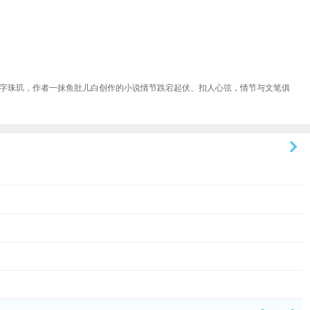
字珠玑，作者一抹鱼肚儿白创作的小说情节跌宕起伏、扣人心弦，情节与文笔俱