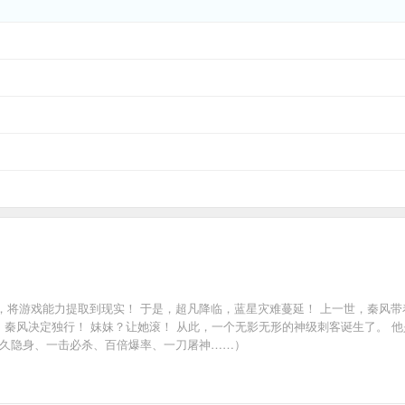
，将游戏能力提取到现实！ 于是，超凡降临，蓝星灾难蔓延！ 上一世，秦风
世，秦风决定独行！ 妹妹？让她滚！ 从此，一个无影无形的神级刺客诞生了。 
永久隐身、一击必杀、百倍爆率、一刀屠神……）