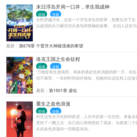
末日浮岛开局一口井，求生我成神
游戏
连载
全民穿越浮岛，这是一个浮岛求生的世界，想要生存下去
以超强的兵力碾压控兵老鸟和怪物的故事。 在别人还在
最新：
第678章 个晋升大神级强者的希望
洛克王国之生命征程
游戏
连载
“万物皆有生老病死，再多的美好也有消逝的那一天。但
但不痛苦。一生的时间或许很短，但她却在这征程上绽放光.
最新：
第1501章 虚化
重生之血色浪漫
游戏
连载
对生活失去方向的钟跃进，人生中的第一次任性。准备去
里转了一圈之后，自己的心情突然好了很多。当摇第二个
从此血色浪漫的一切都是未知。