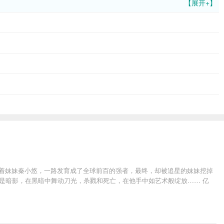
【展开+】
带着妹妹秦小悠，一路发育成了全球前百的强者，最终，却被追星的妹妹挖掉
他是暗影，在黑暗中舞动刀光，杀戮和死亡，在他手中如艺术般绽放…… 亿