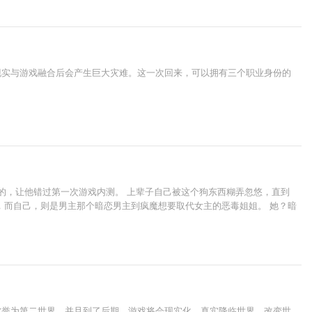
现实与游戏融合后会产生巨大灾难。这一次回来，可以拥有三个职业身份的
白的，让他错过第一次游戏内测。 上辈子自己被这个狗东西糊弄忽悠，直到
，而自己，则是男主那个暗恋男主到疯魔想要取代女主的恶毒姐姐。 她？暗
被誉为第二世界，并且到了后期，游戏将会现实化，真实降临世界，改变世