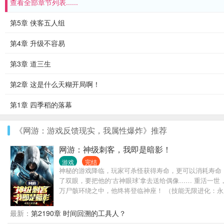
查看全部章节列表......
第5章 侠客五人组
第4章 升级不容易
第3章 道三生
第2章 这是什么天糊开局啊！
第1章 四季稻的落幕
《网游：游戏反馈现实，我属性爆炸》推荐
网游：神级刺客，我即是暗影！
游戏
完结
神秘的游戏降临，玩家可杀怪获得寿命，更可以消耗寿命
了双眼，要把他的‘古神眼球’拿去送给偶像…… 重活一
万尸骸环绕之中，他终将登临神座！ （技能无限进化：
最新：
第2190章 时间回溯的工具人？