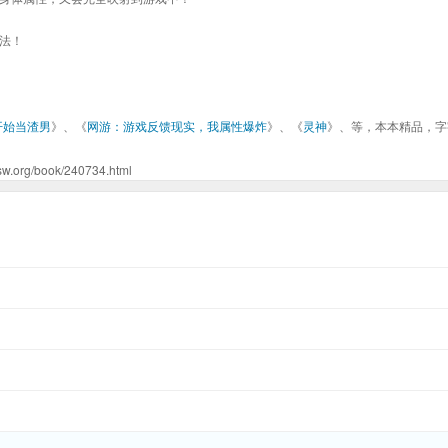
法！
开始当渣男
》、《
网游：游戏反馈现实，我属性爆炸
》、《
灵神
》、等，本本精品，字
book/240734.html