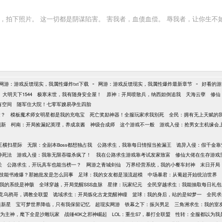
，拍下照片。 这一切都是阴谋陷害。 害我者，血债血偿。 辱我者，让你生不
-
-
网游：游戏反馈现实，我属性爆炸txt下载
网游：游戏反馈现实，我属性爆炸最新章节
好看的游
大明天下1544
极寒末世，我有随身安全屋！
原神：开局喷散兵，纳西妲倒追我
天海云孽
修仙
有空间
随军住大院！七零军嫂易孕生四胎
运？
模板魔术师女明星都是我的充电宝
死亡奖励神器！全服玩家求我别死
全民：拥有无上天赋的
刷新
柯南：开局捡漏妃英理，养成哀酱
神级合成师
这个游戏不一般
游戏入侵：抢男女主机缘会
王横扫星际
无限：全副本Boss都想独占我
公路求生，我靠每日情报当捡漏王
诡异入侵：假千金靠
种死法
游戏入侵：我靠无限吞噬杀疯了！
我在公路求生游戏靠考试发家致富
修仙大佬在生存游戏
关
公路求生，开玩具车也能当榜一？
网游之青城剑仙
万界经营系统，我的小餐车封神
末日开局
技能书难爆？那她批发是怎么回事
足球：我的女友都是顶流超模
中场暴君：从葡超开始统治世界
我的系统是神骸
全球穿越，开局觉醒SSS血脉
星律：玩家纪元
全民穿越求生：我能抽取每日礼包
竞乌鸦哥，调教全联盟
诡域求生：开局炼化古龙觉醒神瞳
篮球：我的身后，站的是92梦一
全民求
起新星
宝可梦世界降临，只有我保留记忆
超现实网游
铁幕之下：振兴男足
三角洲求生：我的室
为主神，麾下全是沙雕玩家
战锤40K之邪神崛起
LOL：重生S7，暴打全联盟
性转：全服都以为我是