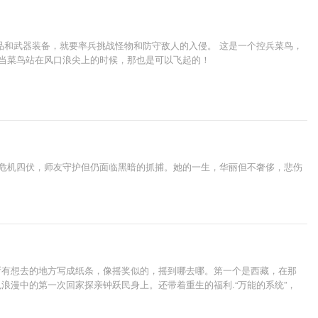
品和武器装备，就要率兵挑战怪物和防守敌人的入侵。 这是一个控兵菜鸟，
 当菜鸟站在风口浪尖上的时候，那也是可以飞起的！
；危机四伏，师友守护但仍面临黑暗的抓捕。她的一生，华丽但不奢侈，悲伤
所有想去的地方写成纸条，像摇奖似的，摇到哪去哪。第一个是西藏，在那
漫中的第一次回家探亲钟跃民身上。还带着重生的福利.“万能的系统”，