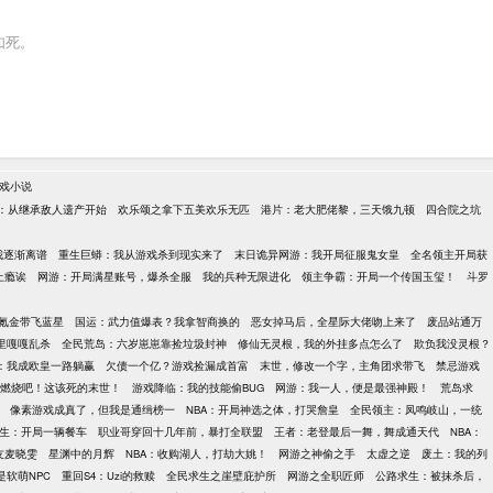
如死。
戏小说
：从继承敌人遗产开始
欢乐颂之拿下五美欢乐无匹
港片：老大肥佬黎，三天饿九顿
四合院之坑
我逐渐离谱
重生巨蟒：我从游戏杀到现实来了
末日诡异网游：我开局征服鬼女皇
全名领主开局获
上瘾诶
网游：开局满星账号，爆杀全服
我的兵种无限进化
领主争霸：开局一个传国玉玺！
斗罗
氪金带飞蓝星
国运：武力值爆表？我拿智商换的
恶女掉马后，全星际大佬吻上来了
废品站通万
里嘎嘎乱杀
全民荒岛：六岁崽崽靠捡垃圾封神
修仙无灵根，我的外挂多点怎么了
欺负我没灵根？
：我成欧皇一路躺赢
欠债一个亿？游戏捡漏成首富
末世，修改一个字，主角团求带飞
禁忌游戏
燃烧吧！这该死的末世！
游戏降临：我的技能偷BUG
网游：我一人，便是最强神殿！
荒岛求
像素游戏成真了，但我是通缉榜一
NBA：开局神选之体，打哭詹皇
全民领主：凤鸣岐山，一统
生：开局一辆餐车
职业哥穿回十几年前，暴打全联盟
王者：老登最后一舞，舞成通天代
NBA：
友麦晓雯
星渊中的月辉
NBA：收购湖人，打劫大姚！
网游之神偷之手
太虚之逆
废土：我的列
软萌NPC
重回S4：Uzi的救赎
全民求生之崖壁庇护所
网游之全职匠师
公路求生：被抹杀后，