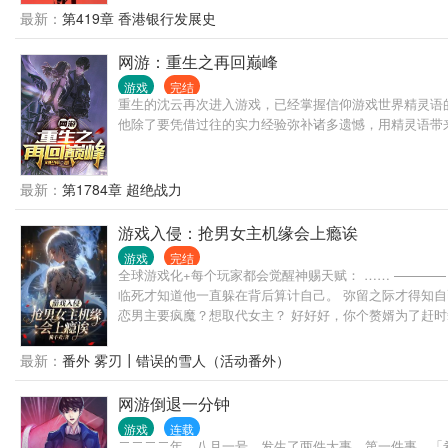
最新：
第419章 香港银行发展史
网游：重生之再回巅峰
游戏
完结
重生的沈云再次进入游戏，已经掌握信仰游戏世界精灵语
他除了要凭借过往的实力经验弥补诸多遗憾，用精灵语带
最新：
第1784章 超绝战力
游戏入侵：抢男女主机缘会上瘾诶
游戏
完结
全球游戏化+每个玩家都会觉醒神赐天赋： …… ———
临死才知道他一直躲在背后算计自己。 弥留之际才得知
恋男主要疯魔？想取代女主？ 好好好，你个赘婿为了赶时
最新：
番外 雾刃┃错误的雪人（活动番外）
网游倒退一分钟
游戏
连载
二二二二年，八月一号，发生了两件大事。第一件事，「