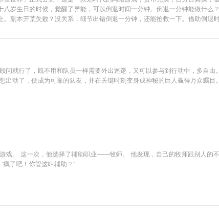
十八岁生日的时候，觉醒了异能，可以倒退时间一分钟。倒退一分钟能做什么
止。副本开荒失败？没关系，细节出错倒退一分钟，还能抢救一下。借助倒退
为顾问就行了，既不用和队员一样需要外出巡逻，又可以参与到行动中，多自由。
 想出动了，便成为可靠的队友，并在关键时刻变身成神秘的巨人赢得万众瞩目。
游戏。 这一次，他选择了辅助职业——牧师。 他发现，自己的牧师跟别人的不
”疯了吧！你管这叫辅助？“