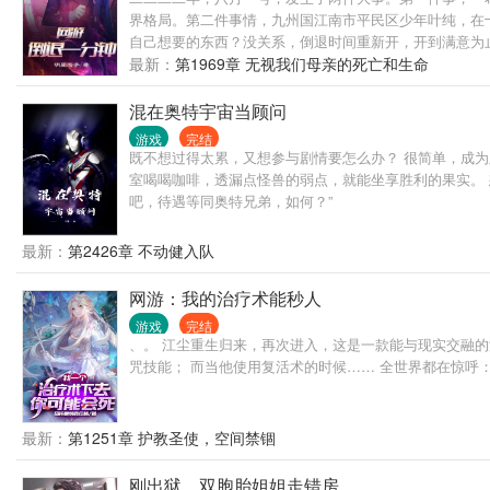
界格局。第二件事情，九州国江南市平民区少年叶纯，在
自己想要的东西？没关系，倒退时间重新开，开到满意为
最新：
第1969章 无视我们母亲的死亡和生命
混在奥特宇宙当顾问
游戏
完结
既不想过得太累，又想参与剧情要怎么办？ 很简单，成
室喝喝咖啡，透漏点怪兽的弱点，就能坐享胜利的果实。
吧，待遇等同奥特兄弟，如何？”
最新：
第2426章 不动健入队
网游：我的治疗术能秒人
游戏
完结
、。 江尘重生归来，再次进入，这是一款能与现实交融的
咒技能； 而当他使用复活术的时候…… 全世界都在惊呼：
最新：
第1251章 护教圣使，空间禁锢
刚出狱，双胞胎姐姐走错房