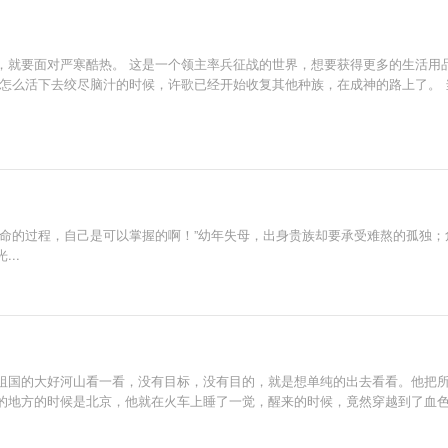
，就要面对严寒酷热。 这是一个领主率兵征战的世界，想要获得更多的生活用
为怎么活下去绞尽脑汁的时候，许歌已经开始收复其他种族，在成神的路上了。
生命的过程，自己是可以掌握的啊！”幼年失母，出身贵族却要承受难熬的孤独
..
祖国的大好河山看一看，没有目标，没有目的，就是想单纯的出去看看。他把
的地方的时候是北京，他就在火车上睡了一觉，醒来的时候，竟然穿越到了血色浪