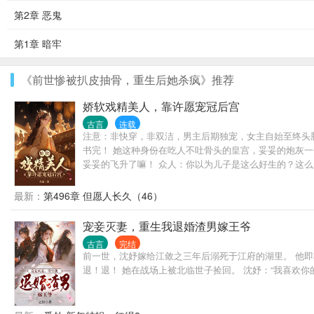
第2章 恶鬼
第1章 暗牢
《前世惨被扒皮抽骨，重生后她杀疯》推荐
娇软戏精美人，靠许愿宠冠后宫
古言
连载
注意：非快穿，非双洁，男主后期独宠，女主自始至终头
书完！ 她这种身份在吃人不吐骨头的皇宫，妥妥的炮灰一
妥妥的飞升了嘛！ 众人：你以为儿子是这么好生的？这么
真脸ing) 众人：…… 咦？她明明说的都是实话，为什么
最新：
第496章 但愿人长久（46）
宠妾灭妻，重生我退婚渣男嫁王爷
古言
完结
前一世，沈妤嫁给江敛之三年后溺死于江府的湖里。 他
退！退！ 她在战场上被北临世子捡回。 沈妤：“我喜欢你的刀