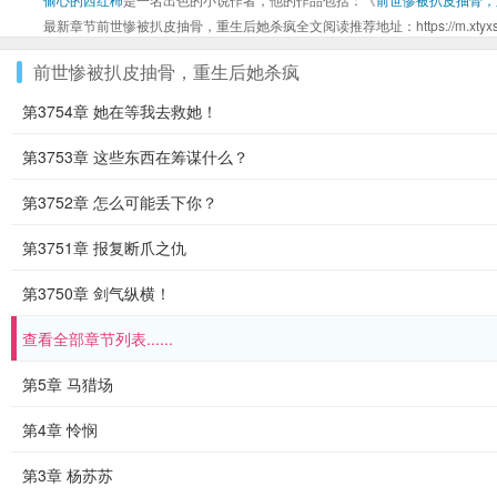
最新章节前世惨被扒皮抽骨，重生后她杀疯全文阅读推荐地址：https://m.xtyxsw.org/
前世惨被扒皮抽骨，重生后她杀疯
第3754章 她在等我去救她！
第3753章 这些东西在筹谋什么？
第3752章 怎么可能丢下你？
第3751章 报复断爪之仇
第3750章 剑气纵横！
查看全部章节列表......
第5章 马猎场
第4章 怜悯
第3章 杨苏苏