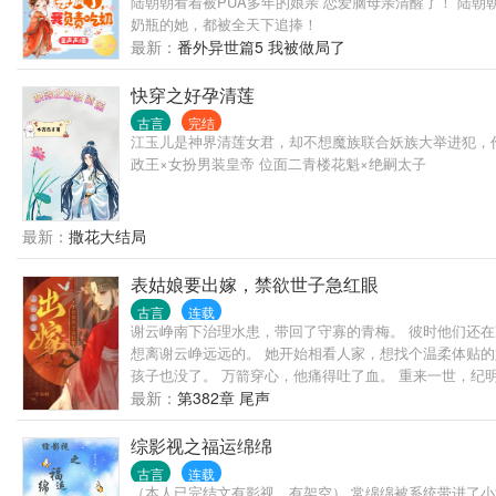
陆朝朝看着被PUA多年的娘亲 恋爱脑母亲清醒了！ 陆
奶瓶的她，都被全天下追捧！
最新：
番外异世篇5 我被做局了
快穿之好孕清莲
古言
完结
江玉儿是神界清莲女君，却不想魔族联合妖族大举进犯，
政王×女扮男装皇帝 位面二青楼花魁×绝嗣太子
最新：
撒花大结局
表姑娘要出嫁，禁欲世子急红眼
古言
连载
谢云峥南下治理水患，带回了守寡的青梅。 彼时他们还在
想离谢云峥远远的。 她开始相看人家，想找个温柔体贴的
孩子也没了。 万箭穿心，他痛得吐了血。 重来一世，纪
最新：
第382章 尾声
综影视之福运绵绵
古言
连载
（本人已完结文有影视，有架空） 常绵绵被系统带进了小世