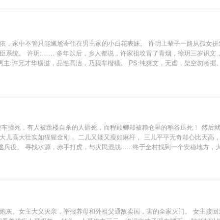
无依，家中不管只能尴尬寄住在男主家的小白花表妹。 许玥上辈子一路从孤女
臣系统。 许玥:…… 多年以后，乡人都说，许家祖坟冒了青烟，徐玥三岁识文
原男主:许兄才华横溢，品性高洁，乃我辈楷模。 PS:纯爽文，无虐，架空勿考
然无CP，但是有很多单箭头，女主性格并不包容善良，偏利己主义。
人被车撞死，有人被跳楼自杀的人砸死，而程顾卿却被粮仓里的稻谷压死！ 然后就穿
大儿高大壮实如猩猩金刚， 二儿又矮又瘦如麻杆， 三儿平平无奇却心比天高，
兵役。 寻找水源，赤手打虎，与灾民混战......终于全村找到一个安稳地方
天，内心呐喊：老天爷，两辈子都没尝过男人的滋味，下辈子一定要给我一个男
的炮灰。女主大义灭亲，举报养母和外祖父通敌卖国，害的全家灭门。 女主接回