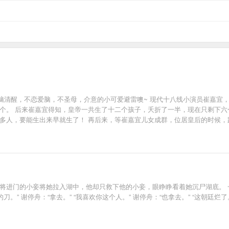
脑清醒，不恋爱脑，不圣母，介意的小可爱避雷噢~ 现代十八线小演员崔嘉宜
个。 后来崔嘉宜得知，皇帝一共生了十二个孩子，夭折了一半，现在只剩下六
多人，要能生出来早就生了！ 再后来，等崔嘉宜儿女成群，位居皇后的时候，
就是没人相信呢？
即将进门的小妾将她拉入湖中，他却只救下他的小妾，眼睁睁看着她沉尸湖底。 
。” 谢停舟：“拿去。” “我喜欢你这个人。” 谢停舟：“也拿去。” “这朝廷烂了