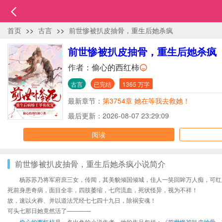
首页
>>
古言
>>
前世惨被扒皮抽骨，重生后她杀疯
前世惨被扒皮抽骨，重生后她杀疯
作者：
偷心的西红柿
古言
已完结
1365 万字
最新章节：
第3754章 她在等我去救她！
最后更新：2026-08-07 23:29:09
阅读
前世惨被扒皮抽骨，重生后她杀疯小说简介
杨苏苏乃将军府庶三女，传闻，其美貌倾国倾城，佳人一笑回眸万人痴，可红
死前身患奇病，面目全非，四肢萎缩，七窍流血，死状怪异，视为不祥！
故，速以火葬、并以道法咒经七七四十九日，除祸安魂！
可头七那日她竟然活了————
偷心的西红柿
是一名出色的小说作者，他的作品包括：《
前世惨被扒皮抽骨，