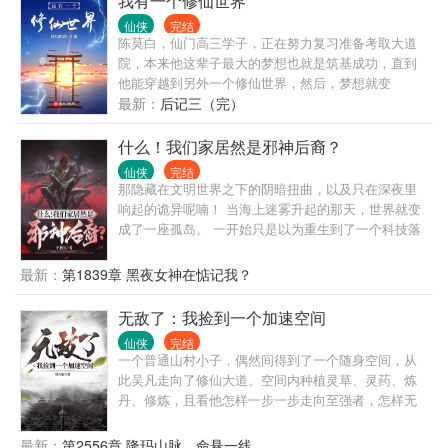
我有一个修仙世界
仙侠
完结
陈莫白，仙门高三学子，正在努力复习准备考取大道
院，本来他这辈子最大的梦想也就是筑基成功，直到
他能穿越到另外一个修仙世界，然后，梦想就变
了……
最新：
后记三（完）
什么！我们家居然是邪神后裔？
仙侠
完结
那隐藏在文明世界之下的阴暗扭曲，以及只在深夜里
响起的诡异呢喃！ 当海上迷雾升起的那天，世界就变
成了一座孤岛。 一开始只是以为重生到了一个科技落
后的时代，手机，电脑，WiFi啥也没有。 不过好在自
己长的“亿”表人才，性格也凭“亿”近人，倒是不用像以
最新：
第1839章 黑夜女神在惦记我？
前那样过着996的生活。 就这样吧，安啦安啦，直到
某一天，慈祥的老父附在他耳边轻轻跟他说出了这个
无敌了：我捡到一个加速空间
世界的真相。 “什么！那些教廷供奉的神灵真实存在？
仙侠
完结
“什么！我们家居然是异端？被抓到了就要被吊在绞刑
一个普通山村小子，偶然间得到了一个随身空间，从
架上烧死的那种？” 他整个人都不好了，哆哆嗦嗦的
此吴凡走向了修仙大道。空间内种植灵草、灵药、炼
说：“我能把你们都逐出家族吗？” 慈祥的老父亲手掌
丹、修炼，且看他怎样一步一步走向至强者，怎样无
摩挲着腰间的皮带，面容变得愈发慈祥。
敌于三界中。
最新：
第2556章 隆玛山脉，命悬一线