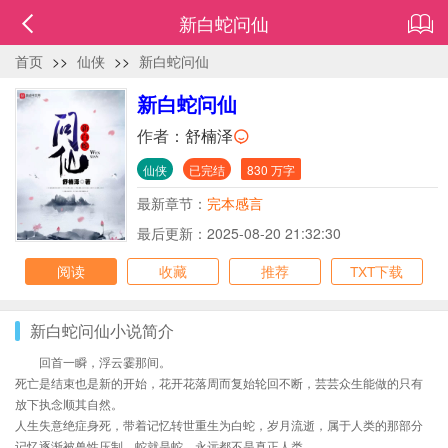
新白蛇问仙
首页
>>
仙侠
>>
新白蛇问仙
新白蛇问仙
作者：
舒楠泽
仙侠
已完结
830 万字
最新章节：
完本感言
最后更新：2025-08-20 21:32:30
阅读
收藏
推荐
TXT下载
新白蛇问仙小说简介
回首一瞬，浮云霎那间。
死亡是结束也是新的开始，花开花落周而复始轮回不断，芸芸众生能做的只有
放下执念顺其自然。
人生失意绝症身死，带着记忆转世重生为白蛇，岁月流逝，属于人类的那部分
记忆逐渐被兽性压制，蛇就是蛇，永远都不是真正人类。