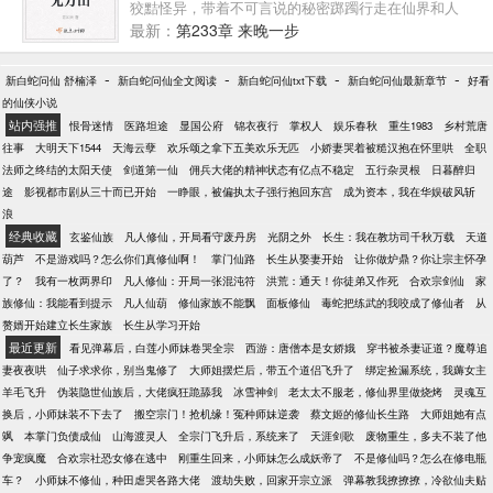
狡黠怪异，带着不可言说的秘密踯躅行走在仙界和人
间，一举一动一言一行，风生水起、仙人侧目！他是
最新：
第233章 来晚一步
唯一没有命簿的仙，拥有无法无天、变幻莫测的未
来！
-
-
-
-
新白蛇问仙 舒楠泽
新白蛇问仙全文阅读
新白蛇问仙txt下载
新白蛇问仙最新章节
好看
的仙侠小说
站内强推
恨骨迷情
医路坦途
显国公府
锦衣夜行
掌权人
娱乐春秋
重生1983
乡村荒唐
往事
大明天下1544
天海云孽
欢乐颂之拿下五美欢乐无匹
小娇妻哭着被糙汉抱在怀里哄
全职
法师之终结的太阳天使
剑道第一仙
佣兵大佬的精神状态有亿点不稳定
五行杂灵根
日暮醉归
途
影视都市剧从三十而已开始
一睁眼，被偏执太子强行抱回东宫
成为资本，我在华娱破风斩
浪
经典收藏
玄鉴仙族
凡人修仙，开局看守废丹房
光阴之外
长生：我在教坊司千秋万载
天道
葫芦
不是游戏吗？怎么你们真修仙啊！
掌门仙路
长生从娶妻开始
让你做炉鼎？你让宗主怀孕
了？
我有一枚两界印
凡人修仙：开局一张混沌符
洪荒：通天！你徒弟又作死
合欢宗剑仙
家
族修仙：我能看到提示
凡人仙葫
修仙家族不能飘
面板修仙
毒蛇把练武的我咬成了修仙者
从
赘婿开始建立长生家族
长生从学习开始
最近更新
看见弹幕后，白莲小师妹卷哭全宗
西游：唐僧本是女娇娥
穿书被杀妻证道？魔尊追
妻夜夜哄
仙子求求你，别当鬼修了
大师姐摆烂后，带五个道侣飞升了
绑定捡漏系统，我薅女主
羊毛飞升
伪装隐世仙族后，大佬疯狂跪舔我
冰雪神剑
老太太不服老，修仙界里做烧烤
灵魂互
换后，小师妹装不下去了
搬空宗门！抢机缘！冤种师妹逆袭
蔡文姬的修仙长生路
大师姐她有点
飒
本掌门负债成仙
山海渡灵人
全宗门飞升后，系统来了
天涯剑歌
废物重生，多夫不装了他
争宠疯魔
合欢宗社恐女修在逃中
刚重生回来，小师妹怎么成妖帝了
不是修仙吗？怎么在修电瓶
车？
小师妹不修仙，种田虐哭各路大佬
渡劫失败，回家开宗立派
弹幕教我撩撩撩，冷欲仙夫贴