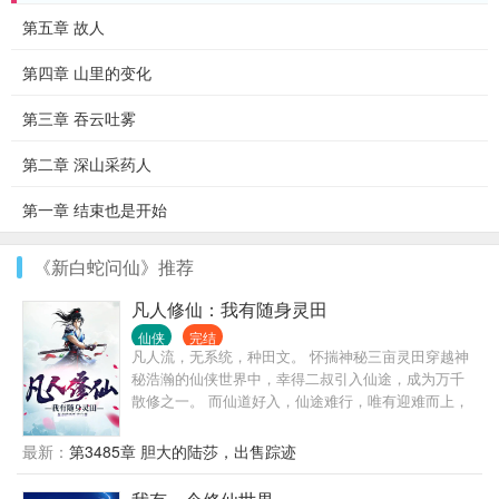
第五章 故人
第四章 山里的变化
第三章 吞云吐雾
第二章 深山采药人
第一章 结束也是开始
《新白蛇问仙》推荐
凡人修仙：我有随身灵田
仙侠
完结
凡人流，无系统，种田文。 怀揣神秘三亩灵田穿越神
秘浩瀚的仙侠世界中，幸得二叔引入仙途，成为万千
散修之一。 而仙道好入，仙途难行，唯有迎难而上，
百般磨炼才能仙道长青。 （境界：练气，筑基，金
丹，元婴···）
最新：
第3485章 胆大的陆莎，出售踪迹