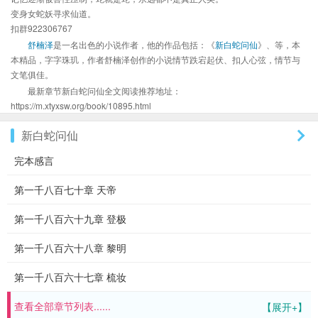
变身女蛇妖寻求仙道。
扣群922306767
舒楠泽
是一名出色的小说作者，他的作品包括：《
新白蛇问仙
》、等，本
本精品，字字珠玑，作者舒楠泽创作的小说情节跌宕起伏、扣人心弦，情节与
文笔俱佳。
最新章节新白蛇问仙全文阅读推荐地址：
https://m.xtyxsw.org/book/10895.html
新白蛇问仙
完本感言
第一千八百七十章 天帝
第一千八百六十九章 登极
第一千八百六十八章 黎明
第一千八百六十七章 梳妆
查看全部章节列表......
【展开+】