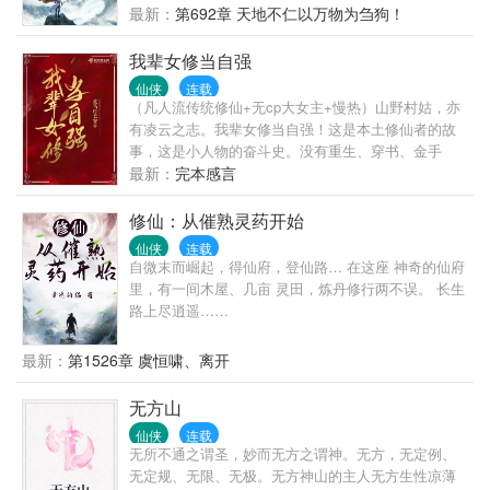
根，我就没有敌人！” “暴露？不可能！只要不留活
最新：
第692章 天地不仁以万物为刍狗！
口，就没人知道我有多强！” 日月如梭，沧海桑田！
魏寒怀着一颗谨慎之心，默默地独行于长生路上。 千
我辈女修当自强
年难得一见的武道奇才？ 万年难遇的修仙天骄？ 镇压
仙侠
连载
万古的仙门圣地？ 终究敌不过时间的流逝与埋葬！ 只
（凡人流传统修仙+无cp大女主+慢热）山野村姑，亦
有魏寒坐看风起云涌，最终无敌于世间！
有凌云之志。我辈女修当自强！这是本土修仙者的故
事，这是小人物的奋斗史。没有重生、穿书、金手
指。有的，只是那一往无前的信念和决心！
最新：
完本感言
修仙：从催熟灵药开始
仙侠
连载
自微末而崛起，得仙府，登仙路… 在这座 神奇的仙府
里，有一间木屋、几亩 灵田，炼丹修行两不误。 长生
路上尽逍遥……
最新：
第1526章 虞恒啸、离开
无方山
仙侠
连载
无所不通之谓圣，妙而无方之谓神。无方，无定例、
无定规、无限、无极。无方神山的主人无方生性凉薄