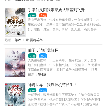
手掌仙灵图我带家族从筑基到飞升
仙侠
完结
没有无敌系统，也没有神秘小瓶，外有妖族环伺，内
里家族贫弱，筑基小族可如何面对一次次危机? 顾长欢
打开地图：灵宝、灵药、矿脉一览无遗。 有此金手
指，何愁修仙艰难！ 不过还是要低调，低调再低调。
毕竟扮猪吃虎闷声发财才是王道啊！ 从筑基小族到仙
最新：
第2199章 雷枪碎阵
界望族，也有人曾问过顾长欢诀窍是什么，顾长欢谦
虚一笑，答曰： “道友过誉，在下不过是运气好了那么
仙子，请听我解释
亿点点而已。” 修仙文 家族流 偏凡人流 有金手指 低调
仙侠
连载
发育 前期节奏慢
大炎皇朝国祚一千三百余年。 皇帝病危，太子监国，
地方仙门盘踞，中央权相乱朝。 一觉醒来， 许元看到
了深山的雨夜破庙， 看到了诡异的断臂石佛， 以及，
那位篝火旁面掩薄纱的黑衣女子。 ... ... 他成了最终
最新：
第4章
BOSS第三子，身世清白、根正苗红的反派嫡系。 虚
假的反派锦衣玉食坐等被打脸，真实的反派一上来就
神诡世界：我靠挂机苟长生！
被个大冰坨子拎着满世界逃。 金手指? 虚假的反派才
仙侠
连载
靠金手指发家致富，真正的反派敢于直面惨淡的人
一朝穿越，魏寒觉醒长生不死系统！ 在这个危险重重
生！ “天不生我许长天，反派万古如长夜。” “........”
的神诡世界里，他决定苟到天荒地老！ “打打杀杀有什
“爹，救我！”
么意思？挂机不香吗？” “敌人？不存在！只要斩草除