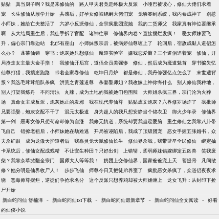
贴贴
真当厨子啊？我是来修仙的
路人甲夫君竟是终极大反派
小哑巴被读心，修仙大佬们求着
宠
长生修仙从族学开始
共感后，好孕女修被绝嗣大佬们宠
觉醒签到系统，我内卷成神了
别惹
小师妹，她给亡夫整活了
六岁小反派修仙，全宗疯批团宠她
我的二货师父
我家真有神位要继承
啊
从大结局重生后，我徒手拆了官配
诸神往事
修仙界内卷？直接摆烂发疯！
恶女师妹要飞
升，偏心宗门靠边站
北邙有座山
小师妹叛宗后，被病娇仙尊缠上了
轮回后，宿敌成黏人道侣怎
么办？
蓬莱仙镜
穿书：炮灰她只想修仙
魔道实验室
嫌我恋爱脑？三个道侣追着宠
修仙，开
局抢走女主最大金手指！
我修仙开后宫，道侣全员美强惨
修仙，然后成为魔道魁首
穿书骗失忆
仙尊打猎，我揣崽跑路
带着全家卷修仙
乾坤日月炉
都是修仙，我丹修强亿点怎么了
末世遭背
叛？我选毛茸茸组队杀疯
洪荒之青莲道尊
杀妻娶师姐？我改嫁上神你悔什么
别人修仙我种地，
别人打架我炼丹
不问清浊
丸辣，成为土地的我被她们包围辣
大师姐杀疯三界，宗门沦为火葬
场
真命女主成反派，炮灰她正的发邪
我在现代养仙尊
贴贴虐文炮灰？六界修罗场炸了
疯批师
兄要强娶，炮灰女配不干了
混元太极道
身为超人的我只想安静当个锦衣卫
御火少年录
修仙界
第一剑
恶毒女修只想苟命却修为自涨
我修无情道，系统却要我当恋爱脑
重生修仙之我靠八卦带
飞自己
错撩老祖后，小师妹她在劫难逃
开局被诬陷后，我成了顶级团宠
恶女手握五张婚书，众
夫杀红眼
成为龙傲天护道者后
我靠灵觉天赋修仙长生
修仙界杀我，我带蓝星全民修仙
绑定抽
卡系统后，修仙女配成戏精
不让安生种田？只好出剑
上错轿，柔弱师妹错嫁绑定五凶兽
笑我废
柴？我靠杂草掀翻全宗门
国师大人等等我！
奶团上交修仙界，国家爸爸宠上天
菩提骨
凡间散
修？她分明是仙界收尸人！
步步飞仙
师尊今日又把徒弟养歪了
疯批恶女杀疯了，众道侣夜夜求
饶
恶毒师尊摆烂，逆徒们争抢求名分
这个反派只想养鸡却被大师姐缠上
龙女飞升：从封印下捡
尸开始
-
-
-
-
新白蛇问仙 舒楠泽
新白蛇问仙txt下载
新白蛇问仙最新章节
新白蛇问仙全文阅读
好看
的仙侠小说