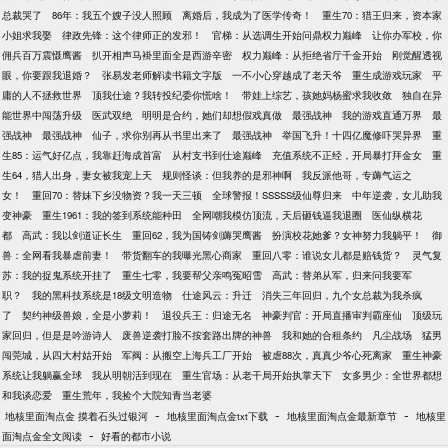
总裁哭了
86年：我五个嫂子没人照顾
离婚后，我成为了医学传奇！
重生70：猎王归来，资本家
小姐求我娶
律政先锋：这个律师正的发邪！
官梯：从选调生开始问鼎权力巅峰
让你办军校，你
佣兵百万震慑鹰酱
扒开相声马褂里面全是西游辛密
权力巅峰：从拒绝省厅千金开始
刚觉醒透视
眼，你要跟我退婚？
张易发老师解读书籍文字版
一不小心穿越成了老天爷
重生成游戏玩家
平
庸的人不拯救世界
顶我仕途？我转投纪委你慌啥！
带娃上综艺，孩她妈杨蜜求我收敛
独自在异
能世界中闯荡升级
医武双绝
明明是合约，她们却想假戏真做
最强战神
我的游戏直通万界
最
强战神
最强战神
仙子，求你别再从书里出来了
最强战神
举国飞升！十四亿魔修吓哭异界
重
生85：运气好亿点，我靠赶海成首富
从村支书到仕途巅峰
充值系统不正经，开局暴打拜金女
重
生64，猎人出身，妻女被我宠上天
规则怪谈：但我养的是邪神啊
我反派他哥，专薅气运之
女！
重回70：替妹下乡没物资？我一天三顿
全球警报！SSSSS级仙尊归来
中年逆袭，女儿助我
变神豪
重生1961：我的签到系统能种田
全网嘲我模仿顶流，天后砸钱逼我退圈
医仙纵横花
都
高武：我以剑道证长生
重回62，我为国铸剑薅哭鹰酱
扮演校花她爹？女神努力我躺平！
御
兽：全网看我暴虐前妻！
带货翻车的我曝光黑心商家
重回八零：谁说女儿都是赔钱货？
灵气复
苏：我的捉鬼系统开挂了
重生七零，我要帮父亲鸣冤昭雪
高武：替弟从军，归来问我要军
职？
我的黑科技系统是18级文明造物
仕途风云：升迁
消失三年回归，九个女总裁为我杀疯
了
契约神级兽娘，全是小萝莉！
退役兵王：归途无名
神豪判官：开局直播审判霸座仙
顶级玩
家回归，但是是吟游诗人
废兽逆袭打脸不按套路出牌的神兽
我和她的合租条约
凡尘战场
猛男
闯莞城，从四大村姑开始
军阀：从搬空上海兵工厂开始
被虐88次，真真少爷心死离家
重生神豪
系统让我躺赢全球
我从明朝活到现在
重生官场：从老干局开始执掌天下
女多男少：全世界都想
和我谈恋爱
重生荒年，我捡个大院知青当老婆
-
-
-
地核里面淘点金 摸着石头过银河
地核里面淘点金txt下载
地核里面淘点金最新章节
地核里
-
面淘点金全文阅读
好看的都市小说