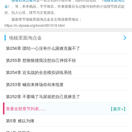
金
》、等，本本精品，字字珠玑，作者摸着石头过银河创作的小说情节跌宕起
伏、扣人心弦，情节与文笔俱佳。
最新章节地核里面淘点金全文阅读推荐地址：
https://m.xtyxsw.org/book/391019.html
地核里面淘点金
第256章 团结一心没有什么困难克服不了
第255章 想狠狠撞我没想自己摔得不轻
第254章 近实战的全息模拟训练系统
第253章 喊你来捧场你却来抵黄
第252章 不要喝了马尿就把自己底裤丢了
查看全部章节列表......
【展开+】
第5章 难以为继