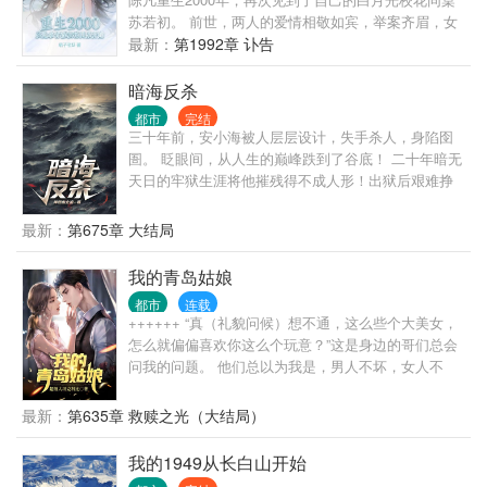
苏若初。 前世，两人的爱情相敬如宾，举案齐眉，女
友却因为一场车祸意外身亡。陈凡抱憾终身。 这一
最新：
第1992章 讣告
世，陈凡发誓绝不放手，要创造一个崭新的商业帝
国，给她最完美的爱情跟未来。 “苏若初，这辈子我要
暗海反杀
牵着你的手，看尽星河灿烂，人间繁华！”
都市
完结
三十年前，安小海被人层层设计，失手杀人，身陷囹
圄。 眨眼间，从人生的巅峰跌到了谷底！ 二十年暗无
天日的牢狱生涯将他摧残得不成人形！出狱后艰难挣
扎十年便郁郁而终。 安小海穿越到了三十年前的自己
身上，上天给了重生的机会，安小海不愿再次错过！
最新：
第675章 大结局
为什么一个大学生会被如此针对？为什么自己会被如
此残忍的对待？为什么那背后的黑手就是不愿意放过
我的青岛姑娘
自己？ 安小海拼尽全力，戳破重重黑幕！ 为了活下
都市
连载
去，为了有朝一日沉冤得雪，安小海周旋于各种各样
++++++ “真（礼貌问候）想不通，这么些个大美女，
的危险之间，抽丝剥茧间，一个巨大的阴影渐渐的浮
怎么就偏偏喜欢你这么个玩意？”这是身边的哥们总会
现出来！ 这一次，安小海不再是曾经那个柔弱的羔羊
问我的问题。 他们总以为我是，男人不坏，女人不
了，看他如何 绝境反杀，翻云覆雨！！！
爱，可我真不是坏男人！ 其实原因很简单，我们眼中
的女人不一样： 他们看到的：娱乐圈颜值天花板的当
最新：
第635章 救赎之光（大结局）
红女明星，我看到：厌倦娱乐圈等一个人未果的女明
星。 他们看到的：放飞自我的已婚前电视台女主持，
我的1949从长白山开始
我看到的：一个被丈夫当成筹码需要陪伴和关心的知