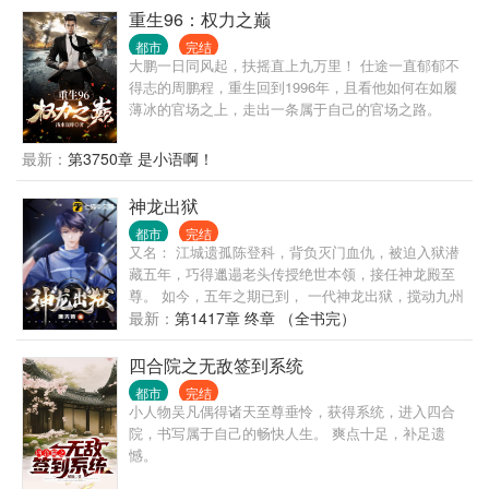
重生96：权力之巅
都市
完结
大鹏一日同风起，扶摇直上九万里！ 仕途一直郁郁不
得志的周鹏程，重生回到1996年，且看他如何在如履
薄冰的官场之上，走出一条属于自己的官场之路。
最新：
第3750章 是小语啊！
神龙出狱
都市
完结
又名： 江城遗孤陈登科，背负灭门血仇，被迫入狱潜
藏五年，巧得邋遢老头传授绝世本领，接任神龙殿至
尊。 如今，五年之期已到， 一代神龙出狱，搅动九州
风云！
最新：
第1417章 终章 （全书完）
四合院之无敌签到系统
都市
完结
小人物吴凡偶得诸天至尊垂怜，获得系统，进入四合
院，书写属于自己的畅快人生。 爽点十足，补足遗
憾。