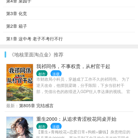
第4章 菜园子
第3章 化竞
第2章 箱子
第1章 这中考 老子不考行不行
《地核里面淘点金》推荐
我祁同伟，不事权贵，从村官干起
都市
连载
市财政局小科员，穿越成了工作不久的祁同伟。 为了
逆天改命，他摆脱梁璐，分手陈阳，下乡当驻村干
部，凭借出色的政绩进入GDP狂人李达康的视线。 官
场大门重新打开，权势巅峰指日可待……
最新：
第805章 完结感言
重生2000：从追求青涩校花同桌开始
都市
连载
【重生+青梅校花+恋爱日常+狗粮+赚钱】身患绝症的
陈凡重生2000年，再次见到了自己的白月光校花同桌