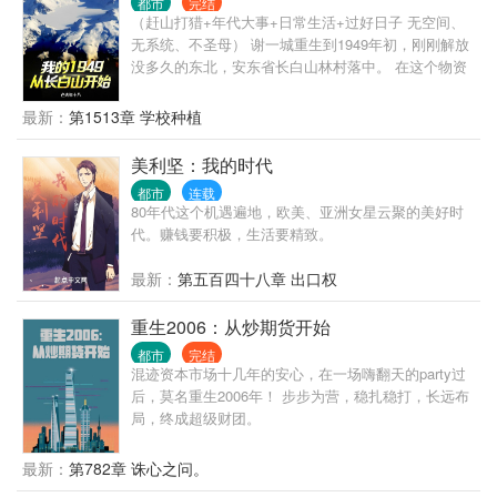
都市
完结
心姐姐。 他们看到的：开房车陪我走过两百多个城市
（赶山打猎+年代大事+日常生活+过好日子 无空间、
的初恋，我看到的：我爱过也恨过最后却成了我一
无系统、不圣母） 谢一城重生到1949年初，刚刚解放
生……
没多久的东北，安东省长白山林村落中。 在这个物资
贫瘠百废待兴、山珍无数的年代，整个长白山成了家
中猎场。 脑袋大的猴头菇，千年成形的人参娃娃，满
最新：
第1513章 学校种植
山遍野的榛蘑山里红野核桃。 香嫩可口的飞龙，看到
人走不动道的傻狍子，松树林成群的灰贼。 数百斤的
美利坚：我的时代
野猪，如山般的黑瞎子，舔一口就能吓死人的山神
都市
连载
爷。 还有那民间流传已久的五大仙，黑水白山，尽在
80年代这个机遇遍地，欧美、亚洲女星云聚的美好时
此间！
代。赚钱要积极，生活要精致。
最新：
第五百四十八章 出口权
重生2006：从炒期货开始
都市
完结
混迹资本市场十几年的安心，在一场嗨翻天的party过
后，莫名重生2006年！ 步步为营，稳扎稳打，长远布
局，终成超级财团。
最新：
第782章 诛心之问。