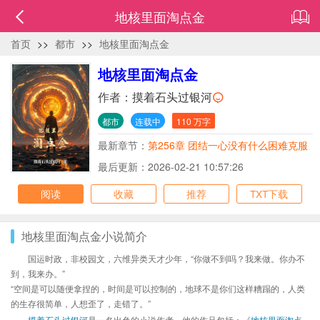
地核里面淘点金
首页
>>
都市
>>
地核里面淘点金
地核里面淘点金
作者：
摸着石头过银河
都市
连载中
110 万字
最新章节：
第256章 团结一心没有什么困难克服
不了
最后更新：2026-02-21 10:57:26
阅读
收藏
推荐
TXT下载
地核里面淘点金小说简介
国运时政，非校园文，六维异类天才少年，“你做不到吗？我来做。你办不
到，我来办。”
“空间是可以随便拿捏的，时间是可以控制的，地球不是你们这样糟蹋的，人类
的生存很简单，人想歪了，走错了。”
摸着石头过银河
是一名出色的小说作者，他的作品包括：《
地核里面淘点