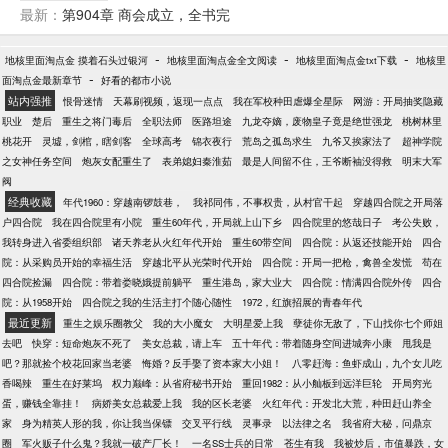
最新：
第904章 商会成立，全书完
-
-
-
地核里面淘点金 摸着石头过银河
地核里面淘点金全文阅读
地核里面淘点金txt下载
地核里
-
面淘点金最新章节
好看的都市小说
站内强推
恨骨迷情
天幕刷视频，返现一点点
我在军校种田虐爆全星际
网游：开局抽奖隐藏
职业
楚后
重生之将门毒后
全职法师
医路坦途
九龙夺嫡，废物皇子竟是绝世强龙
桃树林里
桃花开
灵墟，剑棺，瞎剑客
全球高考
锦衣夜行
荒岛之孤岛求生
九爷又挨家法了
超神学院
之女神任务空间
炮灰女配重生了
表弟媳妇秦淮茹
最是人间留不住，王爷断袖没得救
明末大军
阀
经典收藏
年代1960：穿越南锣鼓巷，
我祁同伟，不事权贵，从村官干起
穿越四合院之开局落
户四合院
我在四合院里有小院
重生60年代，开局就上山下乡
四合院里的悠哉日子
考公失败，
我转身进入省委组织部
诸天养老从火红年代开始
重生60带空间
四合院：从返还技能开始
四合
院：从采购员开始的幸福生活
穿越北平从光荣时代开始
四合院：开局一把枪，禽兽全发慌
苟在
四合院捡漏
四合院：带着娄晓娥提前躺平
重生港岛，家大业大
四合院：情满四合院外传
四合
院：从1958开始
四合院之我的生活主打个随心随性
1972，红旗招展的青春年代
最近更新
重生之娱乐圈教父
我的大小魔女
大明星爱上我
孽徒你无敌了，下山找你七个师姐
去吧
快穿：短命炮灰不死了
美女总裁，请上车
五十年代：带着随身空间进城奔小康
甩我是
吧？那就捡个校花回家当老婆
悔婚？反手娶了资本家大小姐！
八零赶海：鱼虾成山，九个女儿吃
香喝辣
重生在好莱坞
权力巅峰：从省府秘书开始
重回1982：从小舢板到远洋巨轮
开局穷光
蛋，赚钱全靠挂！
病娇美女总裁爱上我
我的区长老婆
火红年代：开发北大荒，种田赶山养全
家
身为精英人形的我，你让我当保镖
交叉平行线
灵事录
以法律之名
我省府大秘，问鼎京
圈
军火贩子什么鬼？我就一破产厂长！
一名SS士兵的日常
苍生有我
我被炒后，市值暴跌，女