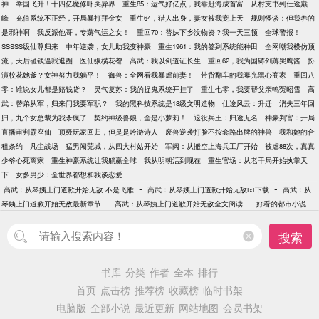
神
举国飞升！十四亿魔修吓哭异界
重生85：运气好亿点，我靠赶海成首富
从村支书到仕途巅
峰
充值系统不正经，开局暴打拜金女
重生64，猎人出身，妻女被我宠上天
规则怪谈：但我养的
是邪神啊
我反派他哥，专薅气运之女！
重回70：替妹下乡没物资？我一天三顿
全球警报！
SSSSS级仙尊归来
中年逆袭，女儿助我变神豪
重生1961：我的签到系统能种田
全网嘲我模仿顶
流，天后砸钱逼我退圈
医仙纵横花都
高武：我以剑道证长生
重回62，我为国铸剑薅哭鹰酱
扮
演校花她爹？女神努力我躺平！
御兽：全网看我暴虐前妻！
带货翻车的我曝光黑心商家
重回八
零：谁说女儿都是赔钱货？
灵气复苏：我的捉鬼系统开挂了
重生七零，我要帮父亲鸣冤昭雪
高
武：替弟从军，归来问我要军职？
我的黑科技系统是18级文明造物
仕途风云：升迁
消失三年回
归，九个女总裁为我杀疯了
契约神级兽娘，全是小萝莉！
退役兵王：归途无名
神豪判官：开局
直播审判霸座仙
顶级玩家回归，但是是吟游诗人
废兽逆袭打脸不按套路出牌的神兽
我和她的合
租条约
凡尘战场
猛男闯莞城，从四大村姑开始
军阀：从搬空上海兵工厂开始
被虐88次，真真
少爷心死离家
重生神豪系统让我躺赢全球
我从明朝活到现在
重生官场：从老干局开始执掌天
下
女多男少：全世界都想和我谈恋爱
-
-
高武：从琴姨上门道歉开始无敌 不是飞雁
高武：从琴姨上门道歉开始无敌txt下载
高武：从
-
-
琴姨上门道歉开始无敌最新章节
高武：从琴姨上门道歉开始无敌全文阅读
好看的都市小说
搜索
书库
分类
作者
全本
排行
首页
点击榜
推荐榜
收藏榜
临时书架
电脑版
全部小说
最近更新
网站地图
会员书架