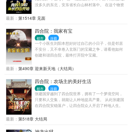
没多久的东北，安东省长白山林村落中。 在这个物资
贫瘠百废待兴、山珍无数的年代，整个长白山成了家
中猎场。 脑袋大的猴头菇，千年成形的人参娃娃，满
最新：
第1514章 见面
山遍野的榛蘑山里红野核桃。 香嫩可口的飞龙，看到
人走不动道的傻狍子，松树林成群的灰贼。 数百斤的
四合院：我家有宝
野猪，如山般的黑瞎子，舔一口就能吓死人的山神
都市
连载
爷。 还有那民间流传已久的五大仙，黑水白山，尽在
一个小医生刘阳本想好好过自己的小日子，但是邻居
此间！
不安分，又不幸卷入玄医门的宝藏之争，请看他如何
创建和谐四合院，最终打开院中宝藏。
最新：
第490章 迎来新天地（大结局）
四合院：农场主的美好生活
都市
连载
张建国穿越到了四合院世界，拥有了一个梦境空间，
只要和人交集，就能让人种地提高产量。 从此张建国
在四合院安稳落户，让四合院众人开启了种地人生。
易中海：“睡了一觉怎么更累了，浑身疼的不行。” 何
雨柱：“我不行了，动一下的力气都没了。” 许大
最新：
第518章 大结局
茂：“……” 闹腾都是闲出来的，自从种地之后，四合
院清静多了。
神龙出狱