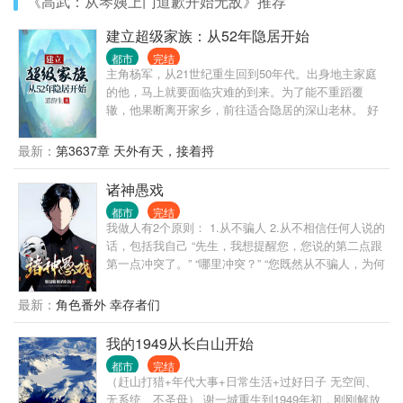
《高武：从琴姨上门道歉开始无敌》推荐
建立超级家族：从52年隐居开始
都市
完结
主角杨军，从21世纪重生回到50年代。出身地主家庭
的他，马上就要面临灾难的到来。为了能不重蹈覆
辙，他果断离开家乡，前往适合隐居的深山老林。 好
在有金手指，每一天，可以搜索一次词条。 在寻找隐
居地点的路上，他依靠金手指搜集各种物资和学习各
最新：
第3637章 天外有天，接着捋
种技能，最终在三国边境隐居生活。 建设房屋，饲养
牲畜，种植作物，还要每天烧砖瓦，烧木炭，奇迹般
诸神愚戏
的建立起了一个庞大的私人庄园。 在这个过程中，庄
都市
完结
园里的家人逐渐增多，儿女成群。 21世纪后，一个庞
我做人有2个原则： 1.从不骗人 2.从不相信任何人说的
大的家族登上了舞台。 本书属于长篇，日常比较多，
话，包括我自己 “先生，我想提醒您，您说的第二点跟
没有乱七八糟的人际关系，对话也很少，不喜欢此类
第一点冲突了。” “哪里冲突？” “您既然从不骗人，为何
型的，请谨慎。最后，本书非逻辑文，合理文，较真
不相信自己说的话呢？” “哦，抱歉，忘了说，我没把
的朋友请绕行。谢谢。
自己当人。” “？” ... 自我介绍一下，我叫程实，从不骗
最新：
角色番外 幸存者们
人的程实。 什么，你没听说过我？ 没关系，你只是还
没被我骗过。 很快，你就会记得了。 ... 书名，其他均
我的1949从长白山开始
为推广。 无系统，不无敌，非爽文，介意慎入 ...
都市
完结
（赶山打猎+年代大事+日常生活+过好日子 无空间、
无系统、不圣母） 谢一城重生到1949年初，刚刚解放