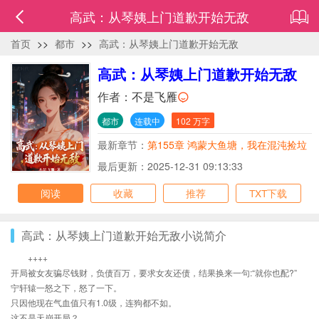
高武：从琴姨上门道歉开始无敌
首页
>>
都市
>>
高武：从琴姨上门道歉开始无敌
高武：从琴姨上门道歉开始无敌
作者：
不是飞雁
都市
连载中
102 万字
最新章节：
第155章 鸿蒙大鱼塘，我在混沌捡垃
圾
最后更新：2025-12-31 09:13:33
阅读
收藏
推荐
TXT下载
高武：从琴姨上门道歉开始无敌小说简介
++++
开局被女友骗尽钱财，负债百万，要求女友还债，结果换来一句:“就你也配?”
宁轩辕一怒之下，怒了一下。
只因他现在气血值只有1.0级，连狗都不如。
这不是天崩开局？