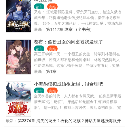
都市
完结
又名： 江城遗孤陈登科，背负灭门血仇，被迫入狱潜
藏五年，巧得邋遢老头传授绝世本领，接任神龙殿至
尊。 如今，五年之期已到， 一代神龙出狱，搅动九州
风云！
最新：
第1417章 终章 （全书完）
都市：假扮丑女的同桌被我发现了
都市
完结
高三开学第一天，一个很丑的女生，转学到林远所在
的班级。所有人都不想和他同桌时，林远突然得到人
生逆袭系统。选择1:袖手旁观，当做没有看到，奖励
100000元。选择2：主动提出希望和顾怜音同桌，并成
最新：
第1章
功与她同桌，奖励过目不忘技能。林远毫不犹豫选
择...
小海豹模拟成始祖龙鲲，很合理吧
都市
完结
全民御兽的时代，人人都有专属天赋。 前身是新手最
废天赋“远古记忆”。 穿越后却觉醒金手指“御兽模拟
器”。 这一刻起！ 模拟上古时代，激活原初血脉。 宠
兽天赋技能进化路线，我通通都要！ 小海豹开局，也
能养出始祖龙鲲。 小灵猴开局，也能养出齐天大圣。
最新：
第2374章 消失的龙王？石化的龙族？神话力量越强海眼开
小细狗开局，也能养出昆仑犬神。 小色鸽开局，也能
得越快？