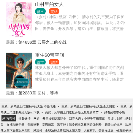
养出星空域主。 小草兔开局，也能养出月神兔仙。 全
山村里的女人
员古神兽级！ 没有最逆天，只有更逆天！ ps:初始宠
都市
完结
兽是一只小海豹_(:3 ⌒?)_ 爱国，正能量，有表妹，有
（乡村+神医+致富+种田） 清水村的刘平安为了保护
农药，不喜勿入 应粉丝要求，30万在读lolita女装热舞
邻居，被人一顿胖揍，却反而因祸得福。 从此，种种
╮( ??ω?? )╭
田，养养鱼，开发温泉，建立山庄，搞旅游，将贫瘠
的清水村发展的蒸蒸日上。 打那以后，刘平安过上了
惬意的乡村生活……
最新：
第4636章 云层之上的交战
重生60带空间
都市
完结
林昊因救人却意外来了60年代，重生到同名同性的烈
世孤儿身上，幸好随之而来的还有空间这金手指，看
林昊如何在三年自然灾害中自由自在的生活，随着对
空间的探索，慢慢的开发出很多功能，学武学中医，
打猎，自由享受生活。
最新：
第2283章 回村，等待
-
-
高武：从琴姨上门道歉开始无敌 不是飞雁
高武：从琴姨上门道歉开始无敌全文阅读
高武：从
-
-
琴姨上门道歉开始无敌txt下载
高武：从琴姨上门道歉开始无敌最新章节
好看的都市小说
站内强推
恨骨迷情
网游：开局抽奖隐藏职业
双穿大唐：小兕子不想肥家
灵墟，剑棺，瞎剑
客
女神攻略手册
春闺秘事
皇恩荡漾
逃不掉！清冷宿主又被病娇强制爱
龙骑士的快乐
欢乐
颂之拿下五美欢乐无匹
风流村
全职法师之终结的太阳天使
人在有风，娶妻许红豆
修真痞子林