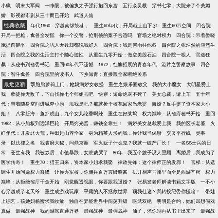
小疯
明末大军阀
一睁眼，被偏执太子强行抱回东宫
五行杂灵根
穿书七零，大院来了个美媚
娇
影视都市剧从三十而已开始
武道人仙
经典收藏
年代1960：穿越南锣鼓巷，
重生60年代，开局就上山下乡
重生60带空间
四合院：
开局一把枪，禽兽全发慌
你一个交警，抢刑侦的案子合适吗
官场之绝对权力
四合院：带着娄晓
娥提前躺平
四合院之坑人无数却都说我好人
四合院：我是何雨柱他叔
四合院之张浩然的淡然生
活
四合院之我的生活主打个随心随性
从重生九零开始：做空美股石油
四合院一狠人
官途狂
飙：从秘书到省委书记
重回60年代不遗憾
1972，红旗招展的青春年代
港片之警察故事
四合
院：智斗禽兽
四合院里的读书人
下乡知青：直接跟全家断绝关系
最近更新
双胞胎萝莉上门，她妈病娇女教授
重生之娱乐圈教父
我的大小魔女
大明星爱上
我
孽徒你无敌了，下山找你七个师姐去吧
快穿：短命炮灰不死了
美女总裁，请上车
五十年
代：带着随身空间进城奔小康
甩我是吧？那就捡个校花回家当老婆
悔婚？反手娶了资本家大小
姐！
八零赶海：鱼虾成山，九个女儿吃香喝辣
重生在好莱坞
权力巅峰：从省府秘书开始
重回
1982：从小舢板到远洋巨轮
开局穷光蛋，赚钱全靠挂！
病娇美女总裁爱上我
我的区长老婆
火
红年代：开发北大荒，种田赶山养全家
身为精英人形的我，你让我当保镖
交叉平行线
灵事
录
以法律之名
我省府大秘，问鼎京圈
军火贩子什么鬼？我就一破产厂长！
一名SS士兵的日
常
苍生有我
我被炒后，市值暴跌，女总裁哭了
86年：我五个嫂子没人照顾
离婚后，我成为了
医学传奇！
重生70：猎王归来，资本家小姐求我娶
律政先锋：这个律师正的发邪！
官梯：从选
调生开始问鼎权力巅峰
让你办军校，你佣兵百万震慑鹰酱
扒开相声马褂里面全是西游辛密
权力
巅峰：从拒绝省厅千金开始
刚觉醒透视眼，你要跟我退婚？
张易发老师解读书籍文字版
一不小
心穿越成了老天爷
重生成游戏玩家
平庸的人不拯救世界
顶我仕途？我转投纪委你慌啥！
带娃
上综艺，孩她妈杨蜜求我收敛
独自在异能世界中闯荡升级
医武双绝
明明是合约，她们却想假戏
真做
最强战神
我的游戏直通万界
最强战神
最强战神
仙子，求你别再从书里出来了
最强战