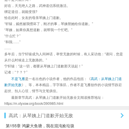
好在，天无绝人之路，武神道侣系统激活。
绑定道侣，就能变强?
恰在此时，女友的母亲琴姨上门道歉。
“轩辕，嫣然被我惯坏了，刚才的事，琴姨替她给你道歉。”
“琴姨，如果你真想道歉，就帮我一个忙吧。”
“什么忙？”
“和我……”
……
多年后，当宁轩辕成为人间神话，举世无敌的时候，有人采访他：“请问，您是
从什么时候走上无敌路的。”
宁轩辕：“这一切，都要从琴姨上门道歉那天说起！”
记者：“？？？”
不是飞雁
是一名出色的小说作者，他的作品包括：《
高武：从琴姨上门道
歉开始无敌
》、等，本本精品，字字珠玑，作者不是飞雁创作的小说情节跌宕
起伏、扣人心弦，情节与文笔俱佳。
最新章节高武：从琴姨上门道歉开始无敌全文阅读推荐地址：
https://m.xtyxsw.org/book/390985.html
高武：从琴姨上门道歉开始无敌
第155章 鸿蒙大鱼塘，我在混沌捡垃圾